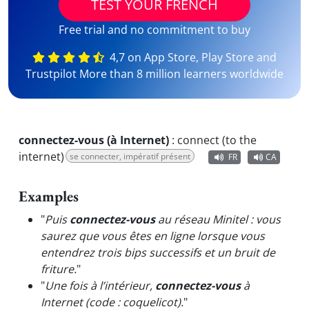
TEST YOUR FRENCH
Free trial and no commitment to buy
4,7 on App Store, Play Store and
Trustpilot More than 8 million learners worldwide
connectez-vous (à Internet)
:
connect (to the
internet)
se connecter, impératif présent
FR
CA
Examples
"
Puis
connectez-vous
au réseau Minitel : vous
saurez que vous êtes en ligne lorsque vous
entendrez trois bips successifs et un bruit de
friture.
"
"
Une fois à l’intérieur,
connectez-vous
à
Internet (code : coquelicot).
"