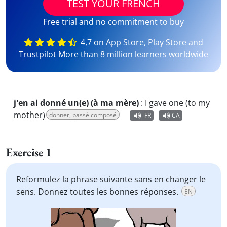
TEST YOUR FRENCH
Free trial and no commitment to buy
4,7 on App Store, Play Store and
Trustpilot More than 8 million learners worldwide
j'en ai donné un(e) (à ma mère)
:
I gave one (to my
mother)
donner, passé composé
FR
CA
Exercise 1
Reformulez la phrase suivante sans en changer le
sens. Donnez toutes les bonnes réponses.
EN