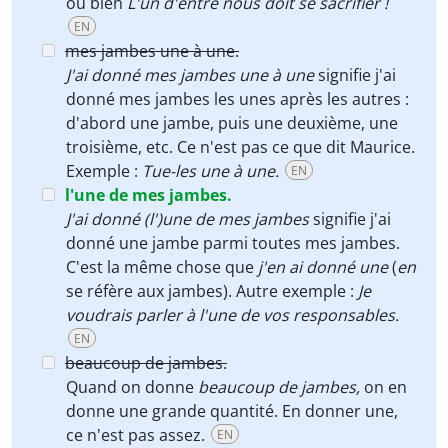
ou bien
L'un d'entre nous doit se sacrifier !
EN
mes jambes une à une.
J'ai donné mes jambes une à une
signifie j'ai
donné mes jambes les unes après les autres :
d'abord une jambe, puis une deuxième, une
troisième, etc. Ce n'est pas ce que dit Maurice.
Exemple :
Tue-les une à une.
EN
l'une de mes jambes.
J'ai donné (l')une de mes jambes
signifie j'ai
donné une jambe parmi toutes mes jambes.
C'est la même chose que
j'en ai donné une
(
en
se réfère aux jambes). Autre exemple :
Je
voudrais parler à l'une de vos responsables.
EN
beaucoup de jambes.
Quand on donne
beaucoup de jambes,
on en
donne une grande quantité. En donner une,
ce n'est pas assez.
EN