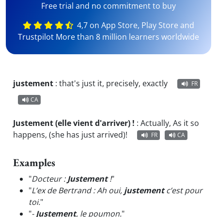
Free trial and no commitment to buy
4,7 on App Store, Play Store and
Trustpilot More than 8 million learners worldwide
justement
:
that's just it, precisely, exactly
FR
CA
Justement (elle vient d'arriver) !
:
Actually, As it so
happens, (she has just arrived)!
FR
CA
Examples
"
Docteur :
Justement
!
"
"
L’ex de Bertrand : Ah oui,
justement
c’est pour
toi.
"
"
-
Justement
, le poumon.
"