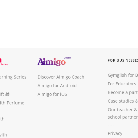
FOR BUSINESSE
Gymglish for 
arning Series
Discover Aimigo Coach
For Educators
Aimigo for Android
Become a part
ft
🎁
Aimigo for iOS
Case studies
with Perfume
Our teacher &
school partner
ith
----
Privacy
with