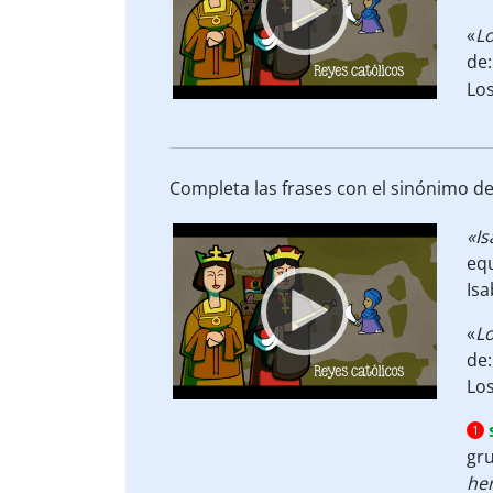
«
L
de:
Lo
Completa las frases con el sinónimo de 
Video
«Is
Player
equ
Isa
«
L
de:
Lo
1
gru
he