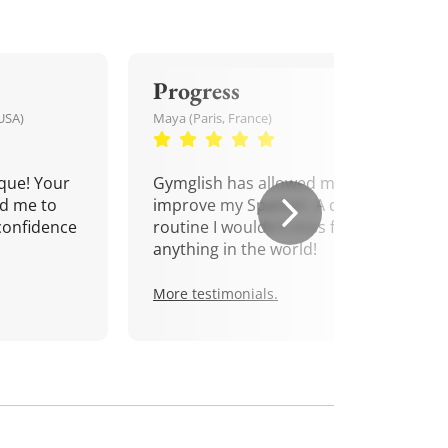
Progress
USA)
Maya (Paris, France)
que! Your
Gymglish has allowed me to
d me to
improve my Spanish. A daily
confidence
routine I wouldn't miss for
anything in the world!
More testimonials.