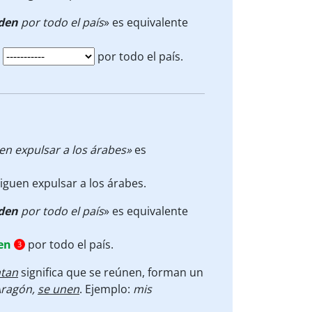
den
por todo el país
» es equivalente
por todo el país.
en expulsar a los árabes»
es
iguen expulsar a los árabes.
den
por todo el país
» es equivalente
en
por todo el país.
3
ntan
significa que se reúnen, forman un
 Aragón,
se unen
. Ejemplo:
mis