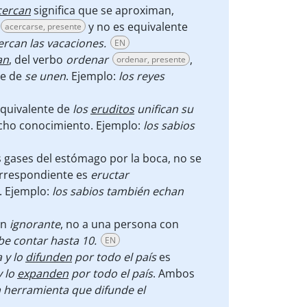
cercan
significa que se aproximan,
y no es equivalente
acercarse, presente
ercan las vacaciones.
EN
an
, del verbo
ordenar
,
ordenar, presente
te de
se unen
. Ejemplo:
los reyes
quivalente de
los
eruditos
unifican su
ucho conocimiento. Ejemplo:
los sabios
os gases del estómago por la boca, no se
correspondiente es
eructar
. Ejemplo:
los sabios
también
echan
ien
ignorante
, no a una persona con
be contar hasta 10.
EN
 y lo
difunden
por todo el país
es
y lo
expanden
por todo el país
. Ambos
 herramienta que difunde el