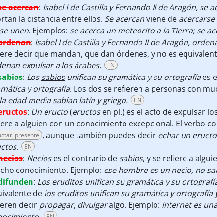
se acercan
:
Isabel I de Castilla y Fernando II de Aragón,
se a
rtan la distancia entre ellos.
Se acercan
viene de
acercarse
se unen
. Ejemplos:
se acerca un meteorito a la Tierra; se ac
ordenan
:
Isabel I de Castilla y Fernando II de Aragón,
orden
ere decir que mandan, que dan órdenes, y no es equivalen
enan expulsar a los árabes.
EN
sabios
:
Los
sabios
unifican su gramática y su ortografía
es e
mática y ortografía
. Los dos se refieren a personas con m
la edad media sabían latín y griego.
EN
eructos
:
Un eructo
(
eructos
en pl.) es el acto de expulsar l
iere a alguien con un conocimiento excepcional. El verbo 
, aunque también puedes decir
echar un eructo
uctar, presente
uctos
.
EN
necios
:
Necios
es el contrario de
sabios
, y se refiere a algu
cho conocimiento. Ejemplo:
ese hombre es un necio, no sa
difunden
:
Los eruditos unifican su gramática y su ortografía
uivalente de
los eruditos unifican su gramática y ortografía 
ieren decir
propagar
,
divulgar
algo. Ejemplo:
internet es una
nocimiento.
EN