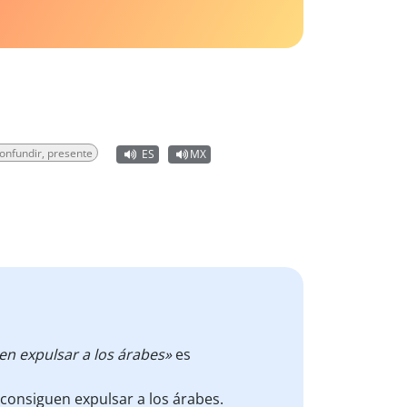
onfundir, presente
ES
MX
en expulsar a los árabes»
es
consiguen expulsar a los árabes.