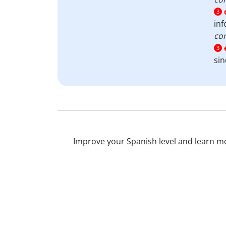
3
in
con
3
si
Improve your Spanish level and learn mor