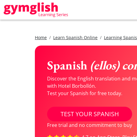
Home
Learn Spanish Online
Learning Spanis
Spanish
(ellos) c
Discover the English translation and m
with Hotel Borbollón.
Test your Spanish for free today.
TEST YOUR SPANISH
Free trial and no commitment to buy