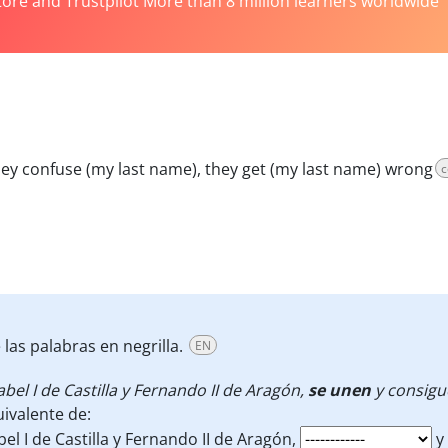
tore and Trustpilot More than 8 million learners worldwide
hey confuse (my last name), they get (my last name) wrong
c
las palabras en negrilla.
EN
abel I de Castilla y Fernando II de Aragón,
se unen
y consigu
ivalente de:
bel I de Castilla y Fernando II de Aragón,
y 