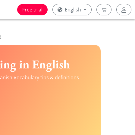
Free trial
English
)
ng in English
anish Vocabulary tips & definitions