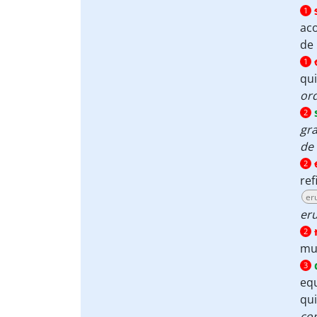
1
aco
de
1
qui
ord
2
gra
de 
2
ref
er
er
2
mu
3
eq
qu
co