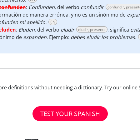
confunden
:
Confunden
, del verbo
confundir
confundir, present
formación de manera errónea, y no es un sinónimo de
expa
funden mi apellido.
EN
eluden
:
Eluden
, del verbo
eludir
, significa
evit
eludir, presente
nónimo de
expanden
. Ejemplo:
debes eludir los problemas.
e definitions without needing a dictionary. Try our online 
TEST YOUR SPANISH