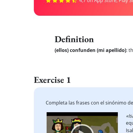
4,7 on App Store, Play S
Definition
(ellos) confunden (mi apellido)
:
t
Exercise 1
Completa las frases con el sinónimo de 
Video
«Is
Player
equ
Isa