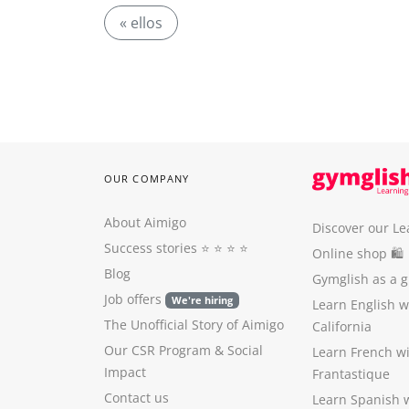
« ellos
OUR COMPANY
About Aimigo
Discover our Le
Success stories
⭐️ ⭐️ ⭐️ ⭐️
Online shop 🛍
Blog
Gymglish as a gi
Job offers
We're hiring
Learn English 
The Unofficial Story of Aimigo
California
Our CSR Program
&
Social
Learn French w
Impact
Frantastique
Contact us
Learn Spanish 