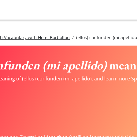
h Vocabulary with Hotel Borbollón
(ellos) confunden (mi apellido
onfunden (mi apellido)
meani
eaning of (ellos) confunden (mi apellido), and learn more Sp