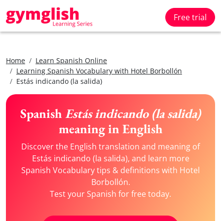
Free trial
Home
Learn Spanish Online
Learning Spanish Vocabulary with Hotel Borbollón
Estás indicando (la salida)
Spanish
Estás indicando (la salida)
meaning in English
Discover the English translation and meaning of
Estás indicando (la salida), and learn more
Spanish Vocabulary tips & definitions with Hotel
Borbollón.
Test your Spanish for free today.