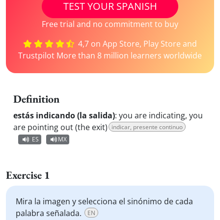
TEST YOUR SPANISH
Free trial and no commitment to buy
4,7 on App Store, Play Store and
Trustpilot More than 8 million learners worldwide
Definition
estás indicando (la salida)
:
you are indicating, you
are pointing out (the exit)
indicar, presente continuo
ES
MX
Exercise 1
Mira la imagen y selecciona el sinónimo de cada
palabra señalada.
EN