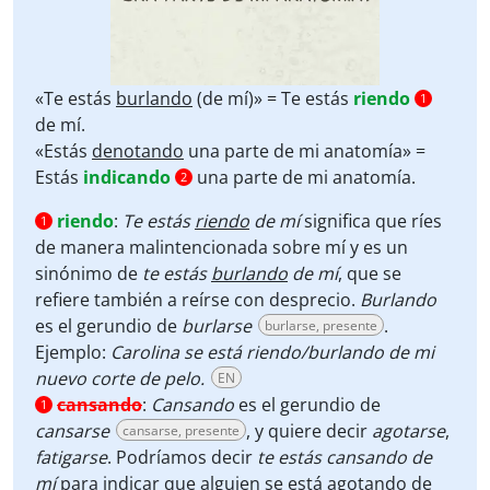
«Te estás
burlando
(de mí)» = Te estás
riendo
1
de mí.
«Estás
denotando
una parte de mi anatomía» =
Estás
indicando
una parte de mi anatomía.
2
riendo
:
Te estás
riendo
de mí
significa que ríes
1
de manera malintencionada sobre mí y es un
sinónimo de
te estás
burlando
de mí
, que se
refiere también a reírse con desprecio.
Burlando
es el gerundio de
burlarse
.
burlarse, presente
Ejemplo:
Carolina se está riendo/burlando de mi
nuevo corte de pelo.
EN
cansando
:
Cansando
es el gerundio de
1
cansarse
, y quiere decir
agotarse
,
cansarse, presente
fatigarse
. Podríamos decir
te estás cansando de
mí
para indicar que alguien se está agotando de