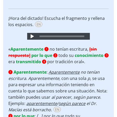
¡Hora del dictado! Escucha el fragmento y rellena
los espacios.
EN
Audio
Player
«
Aparentemente
no tenían escritura,
[sin
1
respuesta]
por lo que
todo su
conocimiento
2
3
era
transmitido
por tradición oral».
4
Aparentemente
:
Aparentemente
no tenían
1
escritura
.
Aparentemente
, con una sola
p,
se usa
para expresar una información teniendo en
cuenta lo que sabemos sobre una situación. Nota:
también puedes usar
al parecer
,
según parece
.
Ejemplo:
aparentemente
/
según parece
el Dr.
Macías está borracho.
EN
por lo que
:
[…]
por lo que
todo su
2