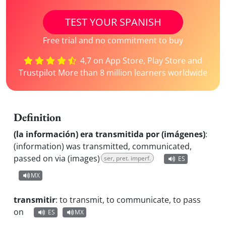
TEST YOUR SPANISH
Free trial and no commitment to buy
4,7 on App Store, Play Store and
Trustpilot More than 8 million learners worldwide
Definition
(la información) era transmitida por (imágenes)
:
(information) was transmitted, communicated,
passed on via (images)
ser, pret. imperf.
ES
MX
transmitir
:
to transmit, to communicate, to pass
on
ES
MX