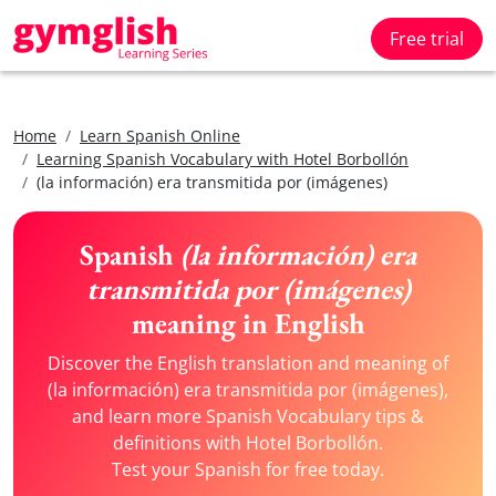
Free trial
Home
Learn Spanish Online
Learning Spanish Vocabulary with Hotel Borbollón
(la información) era transmitida por (imágenes)
Spanish
(la información) era
transmitida por (imágenes)
meaning in English
Discover the English translation and meaning of
(la información) era transmitida por (imágenes),
and learn more Spanish Vocabulary tips &
definitions with Hotel Borbollón.
Test your Spanish for free today.