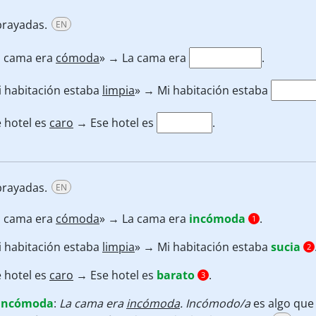
brayadas.
EN
a cama era
cómoda
» → La cama era
.
i habitación estaba
limpia
» → Mi habitación estaba
 hotel es
caro
→ Ese hotel es
.
brayadas.
EN
a cama era
cómoda
» → La cama era
incómoda
.
1
i habitación estaba
limpia
» → Mi habitación estaba
sucia
2
 hotel es
caro
→ Ese hotel es
barato
.
3
incómoda
:
La cama era
incómoda
. Incómodo/a
es algo que