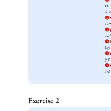
cua
lav
2
com
2
ca
3
Ej
3
y 
3
no 
Exercise 2