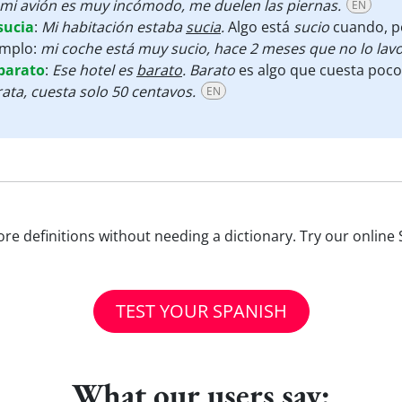
mi avión es muy incómodo, me duelen las piernas.
EN
sucia
:
Mi habitación estaba
sucia
.
Algo está
sucio
cuando, p
emplo:
mi coche está muy sucio, hace 2 meses que no lo lavo
barato
:
Ese hotel es
barato
. Barato
es algo que cuesta poco
ata, cuesta solo 50 centavos.
EN
e definitions without needing a dictionary. Try our online 
TEST YOUR SPANISH
What our users say: