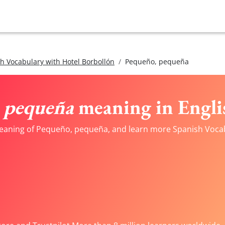
h Vocabulary with Hotel Borbollón
Pequeño, pequeña
 pequeña
meaning in Engli
meaning of Pequeño, pequeña, and learn more Spanish Vocabu