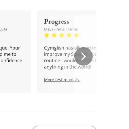
Progress
USA)
Maya (Paris, France)
que! Your
Gymglish has allowed me to
d me to
improve my Spanish. A daily
confidence
routine I wouldn't miss for
anything in the world!
More testimonials.