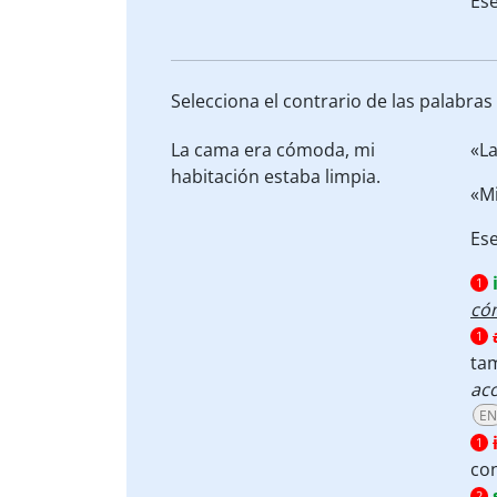
Ese
Selecciona el contrario de las palabra
La cama era
cómoda
, mi
«L
habitación estaba
limpia
.
«M
Ese
1
có
1
ta
aco
EN
1
co
2