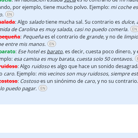
ndo, por ejemplo, tiene mucho polvo. Ejemplo:
mi coche es
o.
EN
salada
:
Algo
salado
tiene mucha sal
.
Su contrario es
dulce
,
ida de Carolina es muy salada, casi no puedo comerla.
EN
pequeña
:
Pequeña
es el contrario de
grande,
y no de
limpi
be entre mis manos.
EN
barato
:
Ese hotel es
barato
, es decir, cuesta poco dinero, y
emplo:
esa camisa es muy barata, cuesta solo 50 centavos.
ruidoso
:
Algo
ruidoso
es algo que hace un sonido desagrada
no
caro
. Ejemplo:
mis vecinos son muy ruidosos, siempre est
costoso
:
Costoso
es un sinónimo de
caro
, y no su contrari
lo puedo pagar.
EN