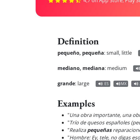
4,7 on App Store, Play S
Definition
pequeño, pequeña
:
small, little
mediano, mediana
:
medium
grande
:
large
ES
MX
Examples
"
Una obra importante, una ob
"
Trío de quesos españoles (p
"
Realiza
pequeñas
reparacione
"
Hombre: Ey, tele, no digas es