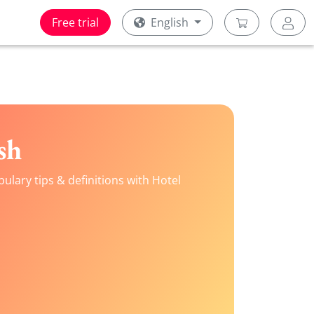
Free trial
English
sh
lary tips & definitions with Hotel