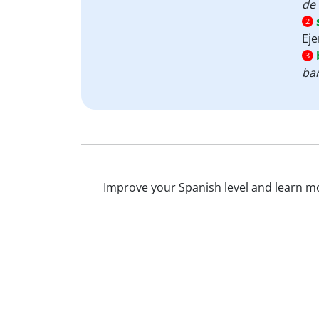
de 
2
Ej
3
bar
Improve your Spanish level and learn mor