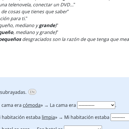
 una telenovela, conectar un DVD…
"
a de cosas que tienes que saber
"
ión para ti.
"
equeño, mediano y
grande
)
"
queño
, mediano y grande)
"
pequeños
desgraciados son la razón de que tenga que mea
s subrayadas.
EN
a cama era
cómoda
» → La cama era
.
i habitación estaba
limpia
» → Mi habitación estaba