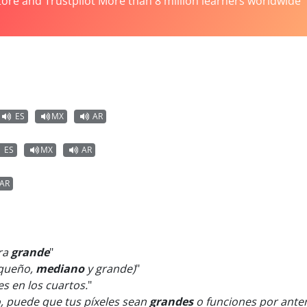
tore and Trustpilot More than 8 million learners worldwide
ES
MX
AR
ES
MX
AR
AR
ra
grande
"
equeño,
mediano
y grande)
"
s en los cuartos.
"
o, puede que tus píxeles sean
grandes
o funciones por anten