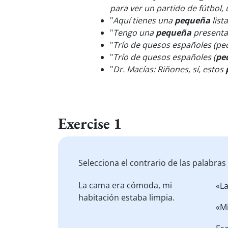
para ver un partido de fútbol,
"
Aquí tienes una
pequeña
list
"
Tengo una
pequeña
presentac
"
Trío de quesos españoles (p
"
Trío de quesos españoles (
pe
"
Dr. Macías: Riñones, sí, estos
Exercise 1
Selecciona el contrario de las palabra
La cama era
cómoda
, mi
«L
habitación estaba
limpia
.
«M