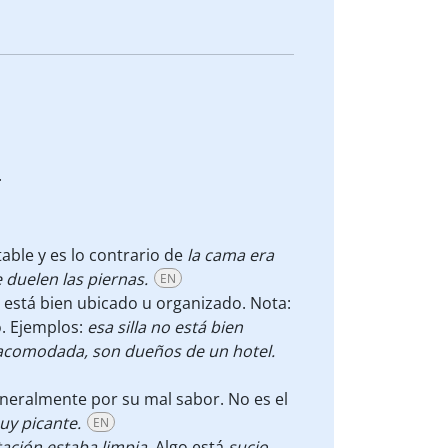
.
able y es lo contrario de
la cama era
 duelen las piernas.
EN
está bien ubicado u organizado. Nota:
o. Ejemplos:
esa silla no está bien
 acomodada, son dueños de un hotel.
neralmente por su mal sabor. No es el
uy picante.
EN
tación estaba
limpia
.
Algo está
sucio