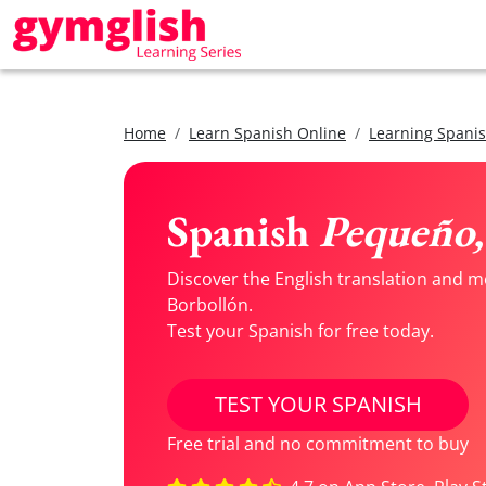
Home
Learn Spanish Online
Learning Spanis
Spanish
Pequeño,
Discover the English translation and 
Borbollón.
Test your Spanish for free today.
TEST YOUR SPANISH
Free trial and no commitment to buy