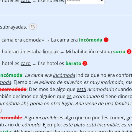
 hotel es
caro
→ Ese hotel es
.
s subrayadas.
EN
a cama era
cómoda
» → La cama era
incómoda
.
1
i habitación estaba
limpia
» → Mi habitación estaba
sucia
2
 hotel es
caro
→ Ese hotel es
barato
.
3
incómoda
:
La cama era
incómoda
indica que no era confort
moda
.
Ejemplo:
el asiento de mi avión es muy incómodo, me
acomodada
:
Decimos de algo que
está
acomodado
cuando 
mbién decimos de alguien que
es
acomodado
si tiene diner
modada ahí, ponla en otro lugar; Ana viene de una familia
incomible
:
Algo
incomible
es algo que no puedes comer, ge
ntrario de
cómodo.
Ejemplo:
este plato está incomible, es m
sucia
:
Mi habitación estaba
sucia
es lo contrario de
mi habi