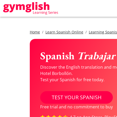
Home
Learn Spanish Online
Learning Spanis
Spanish
Trabajar
Discover the English translation and m
Hotel Borbollón.
Test your Spanish for free today.
TEST YOUR SPANISH
Free trial and no commitment to buy