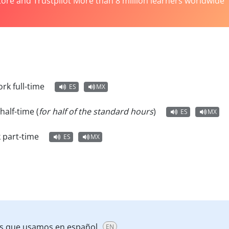
tore and Trustpilot More than 8 million learners worldwide
ork full-time
ES
MX
half-time (
for half of the standard hours
)
ES
MX
 part-time
ES
MX
es que usamos en español.
EN