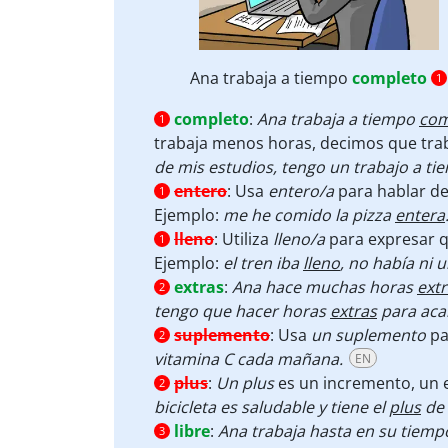
Ana trabaja a tiempo
completo
1
completo
:
Ana trabaja a tiempo
com
1
trabaja menos horas, decimos que tra
de mis estudios, tengo un trabajo a ti
entero
:
Usa
entero/a
para hablar de
1
Ejemplo:
me he comido la pizza
entera
lleno
:
Utiliza
lleno/a
para expresar qu
1
Ejemplo:
el tren iba
lleno
, no había ni u
extras
:
Ana hace muchas horas
ext
2
tengo que hacer horas
extras
para acab
suplemento
:
Usa
un
suplemento
pa
2
vitamina C cada mañana.
EN
plus
:
Un plus
es un incremento, un e
2
bicicleta es saludable y tiene el
plus
de 
libre
:
Ana trabaja hasta en su tiem
3