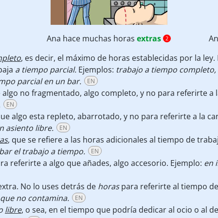
Ana hace muchas horas
extras
An
2
pleto
, es decir, el máximo de horas establecidas por la ley.
baja
a tiempo parcial.
Ejemplos:
trabajo a tiempo completo, 
empo parcial en un bar.
EN
 algo no fragmentado, algo completo, y no para referirte a 
.
EN
e algo esta repleto, abarrotado, y no para referirte a la c
n asiento libre.
EN
ras
, que se refiere a las horas adicionales al tiempo de trab
ar el trabajo a tiempo.
EN
ra referirte a algo que añades, algo accesorio. Ejemplo:
en 
xtra. No lo uses detrás de
horas
para referirte al tiempo de
que no contamina.
EN
po
libre
, o sea, en el tiempo que podría dedicar al ocio o al 