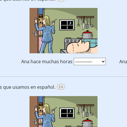
Ana hace muchas horas
Ana
es que usamos en español.
EN