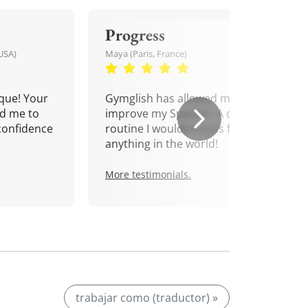
Progress
USA)
Maya (Paris, France)
que! Your
Gymglish has allowed me to
d me to
improve my Spanish. A daily
confidence
routine I wouldn't miss for
anything in the world!
More testimonials.
trabajar como (traductor) »