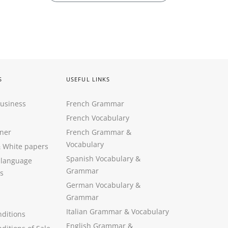
S
USEFUL LINKS
Business
French Grammar
French Vocabulary
ner
French Grammar &
Vocabulary
&
White papers
Spanish Vocabulary
&
 language
Grammar
s
German Vocabulary
&
Grammar
Italian Grammar
&
Vocabulary
ditions
English Grammar
&