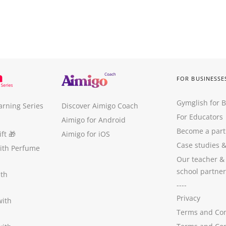
FOR BUSINESSE
Gymglish for 
arning Series
Discover Aimigo Coach
For Educators
Aimigo for Android
Become a part
ft
🎁
Aimigo for iOS
Case studies
with Perfume
Our teacher &
school partner
ith
----
Privacy
with
Terms and Con