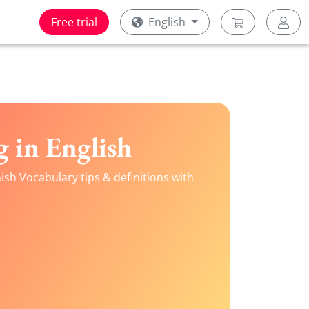
Free trial
English
 in English
sh Vocabulary tips & definitions with