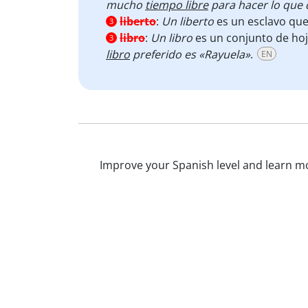
mucho
tiempo libre
para hacer lo que 
liberto
:
Un liberto
es un esclavo que 
3
libro
:
Un libro
es un conjunto de hoja
3
libro
preferido es «Rayuela»
.
EN
Improve your Spanish level and learn mor