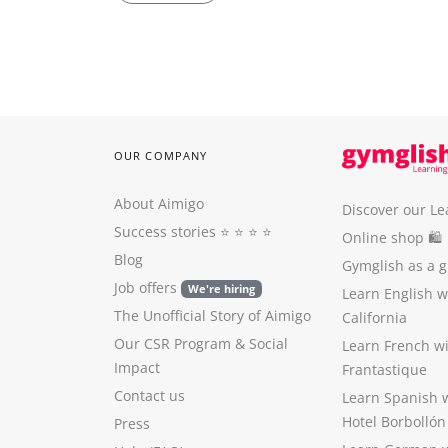
OUR COMPANY
About Aimigo
Discover our Le
Success stories
⭐️ ⭐️ ⭐️ ⭐️
Online shop 🛍
Blog
Gymglish as a gi
Job offers
We're hiring
Learn English 
The Unofficial Story of Aimigo
California
Our CSR Program
&
Social
Learn French w
Impact
Frantastique
Contact us
Learn Spanish 
Hotel Borbollón
Press