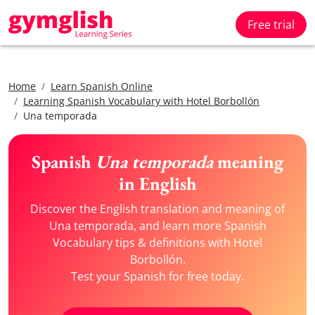
Free trial
Home
Learn Spanish Online
Learning Spanish Vocabulary with Hotel Borbollón
Una temporada
Spanish
Una temporada
meaning
in English
Discover the English translation and meaning of
Una temporada, and learn more Spanish
Vocabulary tips & definitions with Hotel
Borbollón.
Test your Spanish for free today.