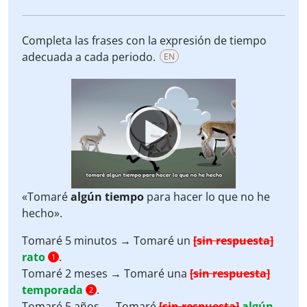
Completa las frases con la expresión de tiempo
adecuada a cada periodo.
EN
Video
Player
«Tomaré
algún tiempo
para hacer lo que no he
hecho».
Tomaré 5 minutos → Tomaré un
[sin respuesta]
rato
.
1
Tomaré 2 meses → Tomaré una
[sin respuesta]
temporada
.
2
Tomaré 5 años → Tomaré
[sin respuesta]
algún