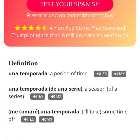
TEST YOUR SPANISH
Free trial and no commitment to buy
4,7 on App Store, Play Store and
Trustpilot More than 8 million learners worldwide
Definition
una temporada
:
a period of time
ES
MX
una temporada (de una serie)
:
a season (of a
series)
ES
MX
(me tomaré) una temporada
:
(I'll take) some time
off
ES
MX