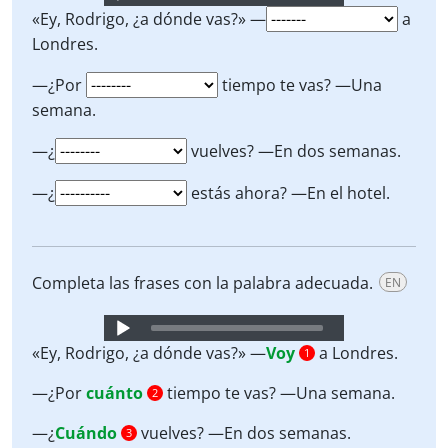
Player
«Ey, Rodrigo, ¿a dónde vas?» —
a
Londres.
—¿Por
tiempo te vas? —Una
semana.
—¿
vuelves? —En dos semanas.
—¿
estás ahora? —En el hotel.
Completa las frases con la palabra adecuada.
EN
Audio
Player
«Ey, Rodrigo, ¿a dónde vas?» —
Voy
a Londres.
1
—¿Por
cuánto
tiempo te vas? —Una semana.
2
—¿
Cuándo
vuelves? —En dos semanas.
3