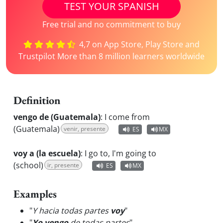
TEST YOUR SPANISH
Free trial and no commitment to buy
4,7 on App Store, Play Store and
Trustpilot More than 8 million learners worldwide
Definition
vengo de (Guatemala)
:
I come from
(Guatemala)
venir, presente
ES
MX
voy a (la escuela)
:
I go to, I'm going to
(school)
ir, presente
ES
MX
Examples
"
Y hacia todas partes
voy
"
"
Yo vengo
de todas partes
"