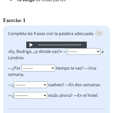
Exercise 1
Completa las frases con la palabra adecuada.
EN
Audio
Player
«Ey, Rodrigo, ¿a dónde vas?» —
a
Londres.
—¿Por
tiempo te vas? —Una
semana.
—¿
vuelves? —En dos semanas.
—¿
estás ahora? —En el hotel.