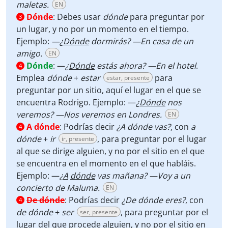
maletas.
EN
Dónde
:
Debes usar
dónde
para preguntar por
3
un lugar, y no por un momento en el tiempo.
Ejemplo:
—¿
Dónde
dormirás? —En casa de un
amigo.
EN
Dónde
:
—
¿
Dónde
estás ahora?
—En el hotel
.
4
Emplea
dónde
+
estar
para
estar, presente
preguntar por un sitio, aquí el lugar en el que se
encuentra Rodrigo. Ejemplo:
—
¿
Dónde
nos
veremos? —Nos veremos en Londres.
EN
A dónde
:
Podrías decir
¿A dónde
vas?
, con
a
4
dónde
+
ir
, para preguntar por el lugar
ir, presente
al que se dirige alguien, y no por el sitio en el que
se encuentra en el momento en el que habláis.
Ejemplo: —
¿
A
dónde
vas mañana? —Voy a un
concierto de Maluma.
EN
De dónde
:
Podrías decir
¿De dónde
eres?
, con
4
de dónde
+
ser
, para preguntar por el
ser, presente
lugar del que procede alguien, y no por el sitio en