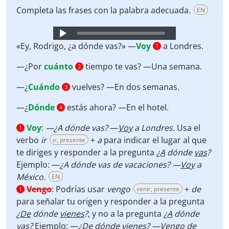
Completa las frases con la palabra adecuada.
EN
Audio
Player
«Ey, Rodrigo, ¿a dónde vas?» —
Voy
a Londres.
1
—¿Por
cuánto
tiempo te vas? —Una semana.
2
—¿
Cuándo
vuelves? —En dos semanas.
3
—¿
Dónde
estás ahora? —En el hotel.
4
Voy
:
—¿A dónde vas?
—
Voy
a Londres.
Usa el
1
verbo
ir
+
a
para indicar el lugar al que
ir, presente
te diriges y responder a la pregunta
¿
A
dónde
vas
?
Ejemplo: —
¿A dónde vas de vacaciones? —
Voy
a
México.
EN
Vengo
:
Podrías usar
vengo
+
de
venir, presente
1
para señalar tu origen y responder a la pregunta
¿
De
dónde
vienes
?
, y no a la pregunta
¿
A
dónde
vas
?
Ejemplo: —
¿De dónde vienes? —
Vengo
de