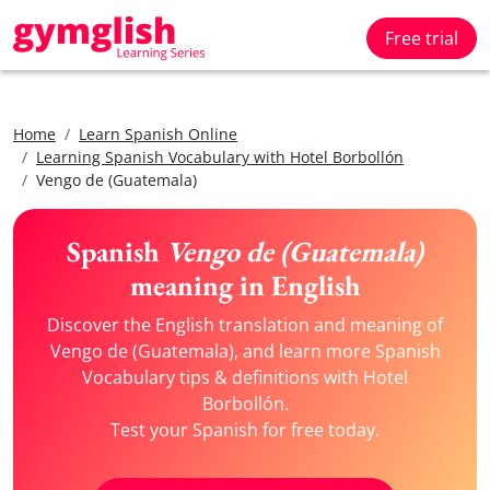
Free trial
Home
Learn Spanish Online
Learning Spanish Vocabulary with Hotel Borbollón
Vengo de (Guatemala)
Spanish
Vengo de (Guatemala)
meaning in English
Discover the English translation and meaning of
Vengo de (Guatemala), and learn more Spanish
Vocabulary tips & definitions with Hotel
Borbollón.
Test your Spanish for free today.