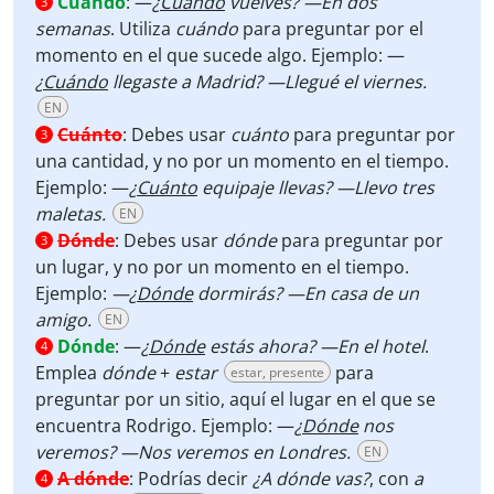
Cuándo
:
—
¿
Cuándo
vuelves?
—En dos
3
semanas
. Utiliza
cuándo
para preguntar por el
momento en el que sucede algo. Ejemplo: —
¿
Cuándo
llegaste a Madrid? —Llegué el viernes.
EN
Cuánto
:
Debes usar
cuánto
para preguntar por
3
una cantidad, y no por un momento en el tiempo.
Ejemplo:
—
¿
Cuánto
equipaje llevas? —Llevo tres
maletas.
EN
Dónde
:
Debes usar
dónde
para preguntar por
3
un lugar, y no por un momento en el tiempo.
Ejemplo:
—¿
Dónde
dormirás? —En casa de un
amigo.
EN
Dónde
:
—
¿
Dónde
estás ahora?
—En el hotel
.
4
Emplea
dónde
+
estar
para
estar, presente
preguntar por un sitio, aquí el lugar en el que se
encuentra Rodrigo. Ejemplo:
—
¿
Dónde
nos
veremos? —Nos veremos en Londres.
EN
A dónde
:
Podrías decir
¿A dónde
vas?
, con
a
4