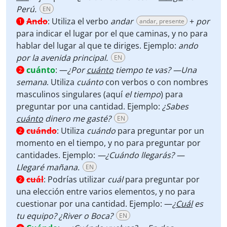
Perú.
EN
Ando
:
Utiliza el verbo
andar
+
por
andar, presente
1
para indicar el lugar por el que caminas, y no para
hablar del lugar al que te diriges. Ejemplo:
ando
por la avenida principal.
EN
cuánto
:
—
¿Por
cuánto
tiempo te vas? —Una
2
semana
. Utiliza
cuánto
con verbos o con nombres
masculinos singulares (aquí
el tiempo
) para
preguntar por una cantidad. Ejemplo:
¿Sabes
cuánto
dinero me gasté?
EN
cuándo
:
Utiliza
cuándo
para preguntar por un
2
momento en el tiempo, y no para preguntar por
cantidades. Ejemplo:
—¿Cuándo llegarás? —
Llegaré mañana.
EN
cuál
:
Podrías utilizar
cuál
para preguntar por
2
una elección entre varios elementos, y no para
cuestionar por una cantidad. Ejemplo: —
¿
Cuál
es
tu equipo? ¿River o Boca?
EN