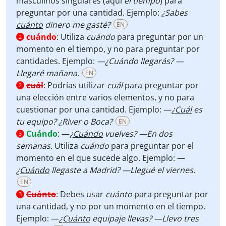
masculinos singulares (aquí
el tiempo
) para
preguntar por una cantidad. Ejemplo:
¿Sabes
cuánto
dinero me gasté?
EN
cuándo
:
Utiliza
cuándo
para preguntar por un
2
momento en el tiempo, y no para preguntar por
cantidades. Ejemplo:
—¿Cuándo llegarás? —
Llegaré mañana.
EN
cuál
:
Podrías utilizar
cuál
para preguntar por
2
una elección entre varios elementos, y no para
cuestionar por una cantidad. Ejemplo: —
¿
Cuál
es
tu equipo? ¿River o Boca?
EN
Cuándo
:
—
¿
Cuándo
vuelves?
—En dos
3
semanas
. Utiliza
cuándo
para preguntar por el
momento en el que sucede algo. Ejemplo: —
¿
Cuándo
llegaste a Madrid? —Llegué el viernes.
EN
Cuánto
:
Debes usar
cuánto
para preguntar por
3
una cantidad, y no por un momento en el tiempo.
Ejemplo:
—
¿
Cuánto
equipaje llevas? —Llevo tres