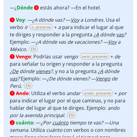
—¿
Dónde
estás ahora? —En el hotel.
4
Voy
:
—¿A dónde vas?
—
Voy
a Londres.
Usa el
1
verbo
ir
+
a
para indicar el lugar al que
ir, presente
te diriges y responder a la pregunta
¿
A
dónde
vas
?
Ejemplo: —
¿A dónde vas de vacaciones? —
Voy
a
México.
EN
Vengo
:
Podrías usar
vengo
+
de
venir, presente
1
para señalar tu origen y responder a la pregunta
¿
De
dónde
vienes
?
, y no a la pregunta
¿
A
dónde
vas
?
Ejemplo: —
¿De dónde vienes? —
Vengo
de
Perú.
EN
Ando
:
Utiliza el verbo
andar
+
por
andar, presente
1
para indicar el lugar por el que caminas, y no para
hablar del lugar al que te diriges. Ejemplo:
ando
por la avenida principal.
EN
cuánto
:
—
¿Por
cuánto
tiempo te vas? —Una
2
semana
. Utiliza
cuánto
con verbos o con nombres