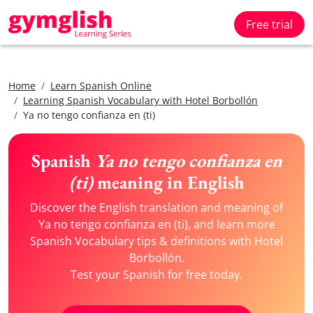
Free trial
Home
Learn Spanish Online
Learning Spanish Vocabulary with Hotel Borbollón
Ya no tengo confianza en (ti)
Spanish
Ya no tengo confianza en
(ti)
meaning in English
Discover the English translation and meaning of
Ya no tengo confianza en (ti), and learn more
Spanish Vocabulary tips & definitions with Hotel
Borbollón.
Test your Spanish for free today.