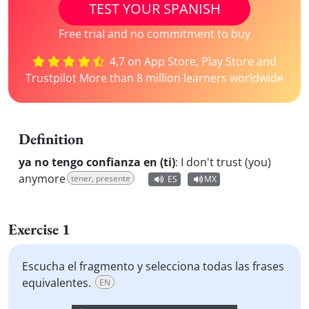
TEST YOUR SPANISH
Free trial and no commitment to buy
4,7 on App Store, Play Store and
Trustpilot More than 8 million learners worldwide
Definition
ya no tengo confianza en (ti)
:
I don't trust (you)
anymore
tener, presente
ES
MX
Exercise 1
Escucha el fragmento y selecciona todas las frases
equivalentes.
EN