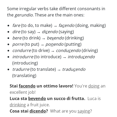
Some irregular verbs take different consonants in
the
gerundio
. These are the main ones:
fare
(to do, to make)
→ fa
c
endo
(doing, making)
dire
(to say)
→
di
c
endo
(saying)
bere
(to drink)
→ be
v
endo
(drinking)
porre
(to put)
→ po
n
endo
(putting)
condurre
(to drive)
→ condu
c
endo
(driving)
introdurre
(to introduce)
→ introdu
c
endo
(introducing)
tradurre
(to translate)
→ tradu
c
endo
(translating)
Stai
facendo
un ottimo lavoro!
You're
doing
an
excellent job!
Luca sta
bevendo
un succo di frutta.
Luca is
drinking
a fruit juice.
Cosa stai
dicendo
?
What are you
saying
?