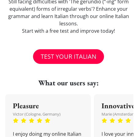
Still facing difficulties with 'The gerundio (“-ing” form
equivalent) forms of irregular verbs'? Enhance your
grammar and learn Italian through our online Italian
lessons.
Start with a free test and improve today!
TEST YOUR ITALIAN
What our users say:
Pleasure
Innovative
Victor (Cologne, Germany)
Marie (Amsterdam,
I enjoy doing my online Italian
I love your inn