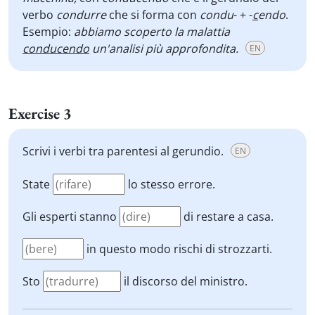
verbo
condurre
che si forma con
condu
- + -
c
endo
.
Esempio:
abbiamo scoperto la malattia
conducendo
un'analisi più approfondita.
EN
Exercise 3
Scrivi i verbi tra parentesi al gerundio.
EN
State
lo stesso errore.
Gli esperti stanno
di restare a casa.
in questo modo rischi di strozzarti.
Sto
il discorso del ministro.