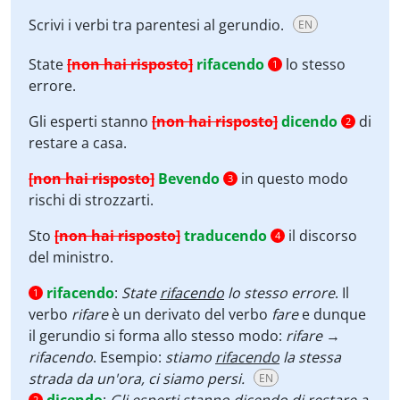
Scrivi i verbi tra parentesi al gerundio.
EN
State
[non hai risposto]
rifacendo
lo stesso
1
errore.
Gli esperti stanno
[non hai risposto]
dicendo
di
2
restare a casa.
[non hai risposto]
Bevendo
in questo modo
3
rischi di strozzarti.
Sto
[non hai risposto]
traducendo
il discorso
4
del ministro.
rifacendo
:
State
rifacendo
lo stesso errore
. Il
1
verbo
rifare
è un derivato del verbo
fare
e dunque
il gerundio si forma allo stesso modo:
rifare
→
rifacendo
. Esempio:
stiamo
rifacendo
la stessa
strada da un'ora, ci siamo persi.
EN
2