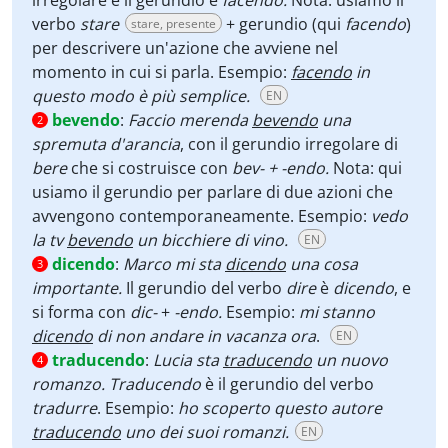
irregolare e il gerundio è
facendo.
Nota: usiamo il
verbo
stare
+ gerundio (qui
facendo
)
stare, presente
per descrivere un'azione che avviene nel
momento in cui si parla. Esempio:
facendo
in
questo modo è più semplice.
EN
bevendo
:
Faccio merenda
bevendo
una
2
spremuta d'arancia
, con
il gerundio irregolare di
bere
che si costruisce con
bev- + -endo.
Nota: qui
usiamo il gerundio per parlare di due azioni che
avvengono contemporaneamente. Esempio:
vedo
la tv
bevendo
un bicchiere di vino.
EN
dicendo
:
Marco mi sta
dicendo
una cosa
3
importante.
Il gerundio del verbo
dire
è
dicendo
,
e
si forma con
dic-
+
-endo.
Esempio:
mi stanno
dicendo
di non andare in vacanza ora
.
EN
traducendo
:
Lucia sta
traducendo
un nuovo
4
romanzo. Traducendo
è il gerundio del verbo
tradurre
. Esempio:
ho scoperto questo autore
traducendo
uno dei suoi romanzi.
EN