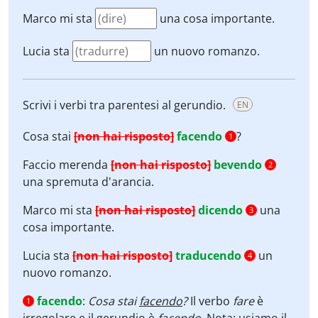
Marco mi sta
una cosa importante.
Lucia sta
un nuovo romanzo.
Scrivi i verbi tra parentesi al gerundio.
EN
Cosa stai
[non hai risposto]
facendo
?
1
Faccio merenda
[non hai risposto]
bevendo
2
una spremuta d'arancia.
Marco mi sta
[non hai risposto]
dicendo
una
3
cosa importante.
Lucia sta
[non hai risposto]
traducendo
un
4
nuovo romanzo.
facendo
:
Cosa stai
facendo
?
Il verbo
fare
è
1