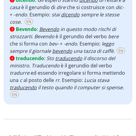
dicendo
:
Gli esperti stanno
dicendo
di restare a
casa
è il gerundio di
dire
che si costruisce con
dic-
+ -
endo
. Esempio:
stai
dicendo
sempre le stesse
cose.
EN
Bevendo
:
Bevendo
in questo modo rischi di
3
strozzarti
.
Bevendo
è il gerundio del verbo
bere
che si forma con
bev-
+
-endo
. Esempio:
leggo
sempre il giornale
bevendo
una tazza di caffè.
EN
traducendo
:
Sto
traducendo
il discorso del
4
ministro
.
Traducendo
è il gerundio del verbo
tradurre
ed essendo irregolare si forma mettendo
una
c
al posto delle
rr
. Esempio:
Lucia stava
traducendo
il testo quando il computer si spense.
EN