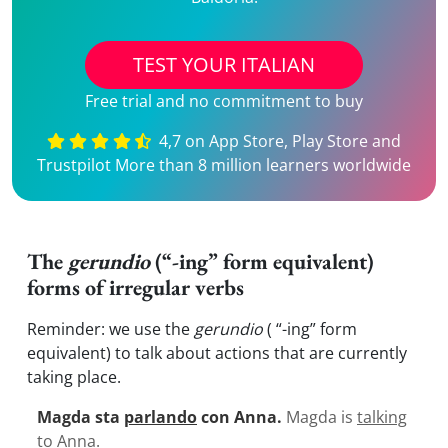
TEST YOUR ITALIAN
Free trial and no commitment to buy
4,7 on App Store, Play Store and
Trustpilot More than 8 million learners worldwide
The
gerundio
(“-ing” form equivalent)
forms of irregular verbs
Reminder: we use the
gerundio
( “-ing” form
equivalent) to talk about actions that are currently
taking place.
Magda sta
parlando
con Anna.
Magda is
talking
to Anna.