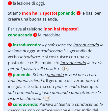
la lezione di oggi.
1
Stiamo
[non hai risposto]
ponendo
le basi per
2
creare una buona azienda.
Parlava al telefono
[non hai risposto]
conducendo
la macchina.
3
introducendo
:
Il professore sta
introducendo
la
1
lezione di oggi
.
Introducendo
è il gerundio del
verbo
introdurre
, e si costruisce con una
c
al
posto delle
rr
. Esempio:
sto
introducendo
la teoria
per poi passare alla pratica.
EN
ponendo
:
Stiamo
ponendo
le basi per creare
2
una buona azienda
. Il gerundio del verbo
porre
è
irregolare è si forma con
pon-
+
-endo
. Esempio:
solo ponendo la giusta domanda puoi ottenere la
risposta che vuoi.
EN
conducendo
:
Parlava al telefono
conducendo
la
3
macchina,
con
conducendo
che è il gerundio del