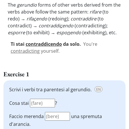
The
gerundio
forms of other verbs derived from the
verbs above follow the same pattern:
rifare
(to
redo)
→
rifa
c
endo
(redoing);
contraddire
(to
contradict)
→
contraddi
c
endo
(contradicting);
esporre
(to exhibit)
→
espo
n
endo
(exhibiting), etc.
Ti stai
contraddicendo
da solo.
You're
contradicting
yourself.
Exercise 1
Scrivi i verbi tra parentesi al gerundio.
EN
Cosa stai
?
Faccio merenda
una spremuta
d'arancia.