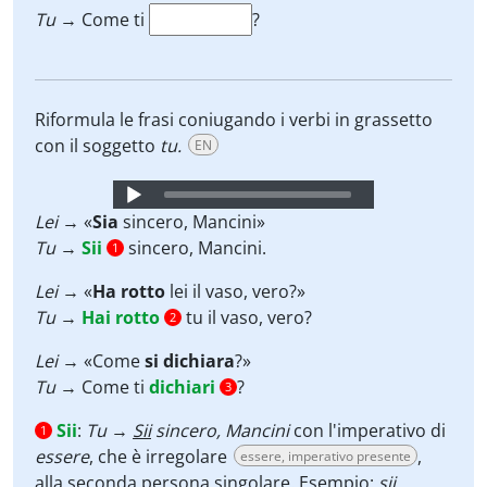
Tu
→ Come ti
?
Riformula le frasi coniugando i verbi in grassetto
con il soggetto
tu.
EN
Audio
Player
Lei
→
«
Sia
sincero, Mancini»
Tu
→
Sii
sincero, Mancini.
1
Lei
→ «
Ha rotto
lei il vaso, vero?»
Tu
→
Hai rotto
tu il vaso, vero?
2
Lei
→
«Come
si dichiara
?»
Tu
→ Come ti
dichiari
?
3
Sii
:
Tu
→
Sii
sincero, Mancini
con l'imperativo di
1
essere
, che è irregolare
,
essere, imperativo presente
alla seconda persona singolare. Esempio:
sii