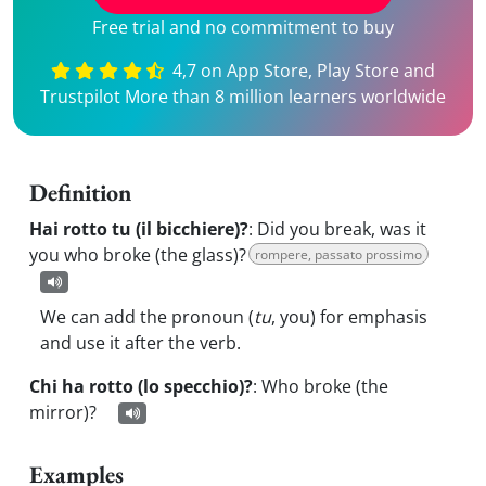
Free trial and no commitment to buy
4,7 on App Store, Play Store and
Trustpilot More than 8 million learners worldwide
Definition
Hai rotto tu (il bicchiere)?
:
Did you break, was it
you who broke (the glass)?
rompere, passato prossimo
We can add the pronoun (
tu
, you) for emphasis
and use it after the verb.
Chi ha rotto (lo specchio)?
:
Who broke (the
mirror)?
Examples