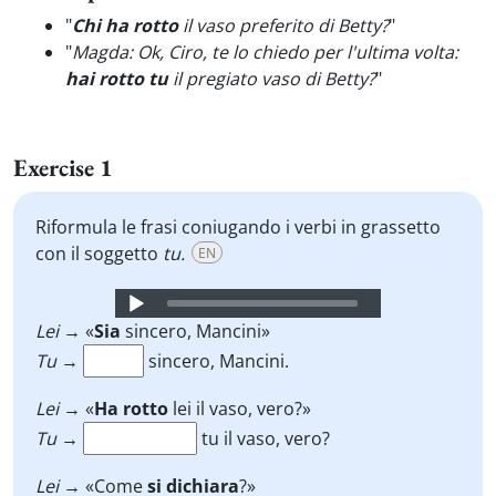
"
Chi ha rotto
il vaso preferito di Betty?
"
"
Magda: Ok, Ciro, te lo chiedo per l'ultima volta:
hai rotto tu
il pregiato vaso di Betty?
"
Exercise 1
Riformula le frasi coniugando i verbi in grassetto
con il soggetto
tu.
EN
Audio
Player
Lei
→
«
Sia
sincero, Mancini»
Tu
→
sincero, Mancini.
Lei
→ «
Ha rotto
lei il vaso, vero?»
Tu
→
tu il vaso, vero?
Lei
→
«Come
si dichiara
?»