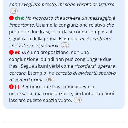
sono svegliato presto; mi sono vestito di azzurro.
EN
che
:
Ho ricordato che scrivere un messaggio è
3
importante.
Usiamo la congiunzione relativa
che
per unire due frasi, in cui la seconda completa il
significato della prima. Esempio:
mi è sembrato
che volesse ingannarvi.
EN
di
:
Di
è una preposizione, non una
3
congiunzione, quindi non può congiungere due
frasi. Segue alcuni verbi come
ricordarsi
,
sperare
,
cercare
. Esempio:
ho cercato di avvisarti; speravo
di vederti prima.
EN
[-]
:
Per unire due frasi come queste, è
3
necessaria una congiunzione, pertanto non puoi
lasciare questo spazio vuoto.
EN