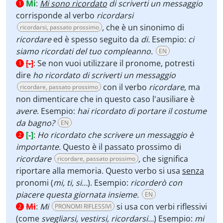
Mi
:
Mi sono ricordato
di scriverti un messaggio
1
corrisponde al verbo
ricordarsi
,
che è un sinonimo di
ricordarsi, passato prossimo
ricordare
ed è spesso seguito da
di.
Esempio:
ci
siamo ricordati del tuo compleanno.
EN
[-]
:
Se non vuoi utilizzare il pronome, potresti
1
dire
ho ricordato di scriverti un messaggio
con il verbo
ricordare,
ma
ricordare, passato prossimo
non dimenticare che in questo caso l'ausiliare è
avere
. Esempio:
hai ricordato di portare il costume
da bagno?
EN
[-]
:
Ho ricordato che scrivere un messaggio è
2
importante.
Questo è il passato prossimo di
ricordare
,
che significa
ricordare, passato prossimo
riportare alla memoria. Questo verbo si usa
senza
pronomi (
mi, ti, si…
).
Esempio:
ricorderò con
piacere questa giornata insieme.
EN
Mi
:
Mi
si usa con verbi riflessivi
PRONOMI RIFLESSIVI
2
(come
svegliarsi, vestirsi, ricordarsi…
) Esempio:
mi