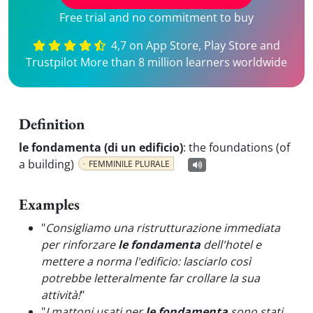
Free trial and no commitment to buy
4,7 on App Store, Play Store and
Trustpilot More than 8 million learners worldwide
Definition
le fondamenta (di un edificio)
:
the foundations (of
a building)
FEMMINILE PLURALE
Examples
"
Consigliamo una ristrutturazione immediata
per rinforzare
le fondamenta
dell'hotel e
mettere a norma l'edificio: lasciarlo così
potrebbe letteralmente far crollare la sua
attività!
"
"
I mattoni usati per
le fondamenta
sono stati