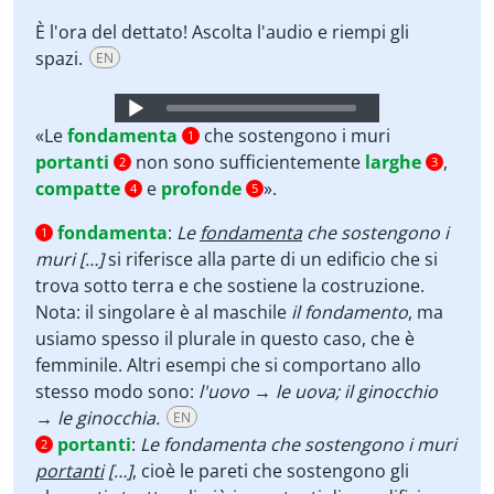
È l'ora del dettato! Ascolta l'audio e riempi gli
spazi.
EN
Audio
Player
«Le
fondamenta
che sostengono i muri
1
portanti
non sono sufficientemente
larghe
,
2
3
compatte
e
profonde
».
4
5
fondamenta
:
Le
fondamenta
che sostengono i
1
muri […]
si riferisce alla parte di un edificio che si
trova sotto terra e che sostiene la costruzione.
Nota: il singolare è al maschile
il fondamento
, ma
usiamo spesso il plurale in questo caso, che è
femminile. Altri esempi che si comportano allo
stesso modo sono:
l'uovo → le uova; il ginocchio
→ le ginocchia.
EN
portanti
:
Le fondamenta che sostengono i muri
2
portanti
[…]
, cioè le pareti che sostengono gli