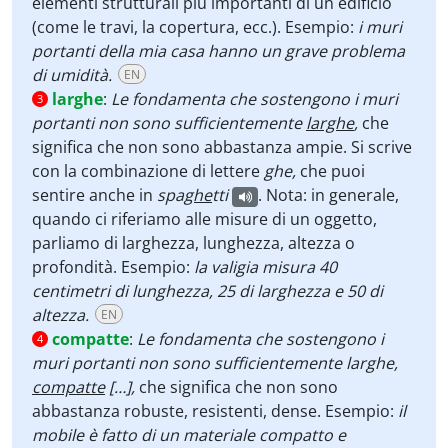
elementi strutturali più importanti di un edificio
(come le travi, la copertura, ecc.). Esempio:
i muri
portanti della mia casa hanno un grave problema
di umidità.
EN
larghe
:
Le fondamenta che sostengono i muri
3
portanti non sono sufficientemente
larghe
,
che
significa che non sono abbastanza ampie. Si scrive
con la combinazione di lettere
ghe,
che puoi
sentire anche in
spa
ghe
tti
. Nota: in generale,
quando ci riferiamo alle misure di un oggetto,
parliamo di larghezza, lunghezza, altezza o
profondità. Esempio:
la valigia misura 40
centimetri di lunghezza, 25 di larghezza e 50 di
altezza.
EN
compatte
:
Le fondamenta che sostengono i
4
muri portanti non sono sufficientemente larghe,
compatte
[…],
che significa che non sono
abbastanza robuste, resistenti, dense. Esempio:
il
mobile è fatto di un materiale compatto e