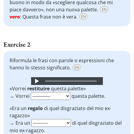
buono in modo da «scegliere qualcosa che mi
piace davvero», non una nuova palette.
EN
vero
:
Questa frase non è vera.
EN
Exercise 2
Riformula le frasi con parole o espressioni che
hanno lo stesso significato.
EN
Audio
Player
«Vorrei
restituire
questa palette»
→ Vorrei
questa palette.
«Era un
regalo
di quel disgraziato del mio ex-
ragazzo»
→ Era un
di quel disgraziato del
mio ex-ragazzo.