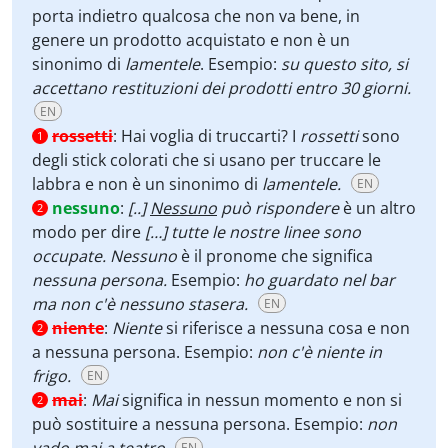
porta indietro qualcosa che non va bene, in
genere un prodotto acquistato e non è un
sinonimo di
lamentele
. Esempio:
su questo sito, si
accettano restituzioni dei prodotti entro 30 giorni.
EN
rossetti
:
Hai voglia di truccarti? I
rossetti
sono
1
degli stick colorati che si usano per truccare le
labbra e non è un sinonimo di
lamentele.
EN
nessuno
:
[..]
Nessuno
può rispondere
è un altro
2
modo per dire
[…] tutte le nostre linee sono
occupate. Nessuno
è il pronome che significa
nessuna persona.
Esempio:
ho guardato nel bar
ma non c'è nessuno stasera.
EN
niente
:
Niente
si riferisce a nessuna cosa e non
2
a nessuna persona. Esempio:
non c'è niente in
frigo.
EN
mai
:
Mai
significa in nessun momento e non si
2
può sostituire a nessuna persona. Esempio:
non
EN