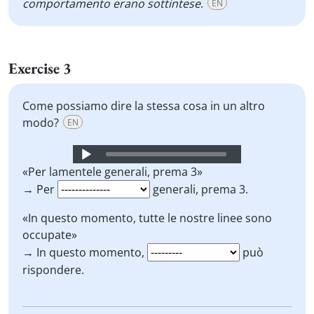
comportamento erano sottintese
.
EN
Exercise 3
Come possiamo dire la stessa cosa in un altro
modo?
EN
Audio
Player
«Per lamentele generali, prema 3»
→ Per
generali, prema 3.
«In questo momento, tutte le nostre linee sono
occupate»
→ In questo momento,
può
rispondere.