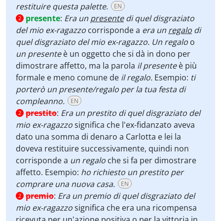
restituire questa palette
.
EN
presente
:
Era un
presente
di quel disgraziato
2
del mio ex-ragazzo
corrisponde a
era un
regalo
di
quel disgraziato del mio ex-ragazzo. Un regalo
o
un presente
è
un oggetto che si dà in dono per
dimostrare affetto, ma la parola
il presente
è più
formale e meno comune de
il regalo.
Esempio:
ti
porterò un presente/regalo per la tua festa di
compleanno.
EN
prestito
:
Era un prestito
di quel disgraziato del
2
mio ex-ragazzo
significa che l'ex-fidanzato aveva
dato una somma di denaro a Carlotta e lei la
doveva restituire successivamente, quindi non
corrisponde a
un regalo
che si fa per dimostrare
affetto. Esempio:
ho richiesto un prestito per
comprare una nuova casa.
EN
premio
:
Era un premio di quel disgraziato del
2
mio ex-ragazzo
significa che era una ricompensa
ricevuta per un'azione positiva o per la vittoria in