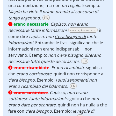
una competizione, ma non
un regalo
. Esempio:
Magda ha vinto il primo premio al concorso di
tango argentino.
EN
erano necessarie
:
Capisco, non
erano
3
necessarie
tante informazioni
è
essere, imperfetto
come dire
capisco, non
c'era bisogno di
tante
informazioni.
Entrambe le frasi significano che le
informazioni non erano indispensabili, non
servivano. Esempio:
non c'era bisogno di/erano
necessarie tutte queste decorazioni.
EN
erano ricambiate
:
Erano ricambiate
significa
3
che
erano corrisposte
, quindi non corrisponde a
c'era bisogno.
Esempio:
i suoi sentimenti non
erano ricambiati dal fidanzato.
EN
erano sottintese
:
Capisco, non erano
3
sottintese tante informazioni
significa che
non
erano date per scontate
, quindi non ha nulla a che
fare con
c'era bisogno.
Esempio:
le regole di