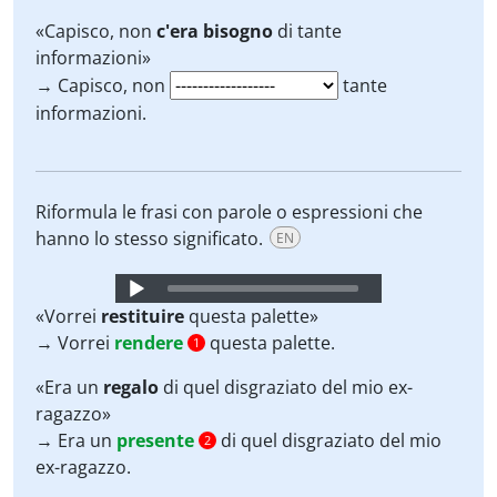
«Capisco, non
c'era bisogno
di tante
informazioni»
→ Capisco, non
tante
informazioni.
Riformula le frasi con parole o espressioni che
hanno lo stesso significato.
EN
Audio
Player
«Vorrei
restituire
questa palette»
→ Vorrei
rendere
questa palette.
1
«Era un
regalo
di quel disgraziato del mio ex-
ragazzo»
→ Era un
presente
di quel disgraziato del mio
2
ex-ragazzo.