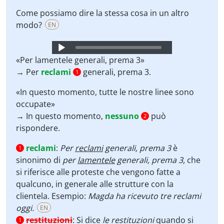
Come possiamo dire la stessa cosa in un altro
modo?
EN
Audio
Player
«Per lamentele generali, prema 3»
→ Per
reclami
generali, prema 3.
1
«In questo momento, tutte le nostre linee sono
occupate»
→ In questo momento,
nessuno
può
2
rispondere.
reclami
:
Per
reclami
generali, prema 3
è
1
sinonimo di
per
lamentele
generali, prema 3,
che
si riferisce alle proteste che vengono fatte a
qualcuno, in generale alle strutture con la
clientela. Esempio:
Magda ha ricevuto tre reclami
oggi.
EN
restituzioni
:
Si dice
le restituzioni
quando si
1