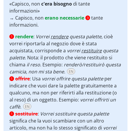
«Capisco, non
c'era bisogno
di tante
informazioni»
→ Capisco, non
erano necessarie
tante
3
informazioni.
rendere
:
Vorrei
rendere
questa palette
, cioè
1
vorrei riportarla al negozio dove è stata
acquistata, corrisponde a
vorrei
restituire
questa
palette
. Nota: il prodotto che viene restituito si
chiama
il reso
. Esempio:
renderò/restituirò questa
camicia, non mi sta bene.
EN
offrire
:
Usa
vorrei offrire questa palette
per
1
indicare che vuoi dare la palette gratuitamente a
qualcuno, ma non per riferirti alla restituzione (o
al reso) di un oggetto. Esempio:
vorrei offrirti un
caffè
.
EN
sostituire
:
Vorrei sostituire questa palette
1
significa che la vuoi scambiare con un altro
articolo, ma non ha lo stesso significato di
vorrei