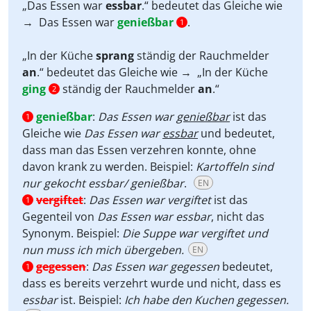
„Das Essen war
essbar
.“ bedeutet das Gleiche wie
→ Das Essen war
genießbar
.
1
„In der Küche
sprang
ständig der Rauchmelder
an
.“ bedeutet das Gleiche wie → „In der Küche
ging
ständig der Rauchmelder
an
.“
2
genießbar
:
Das Essen war
genießbar
ist das
1
Gleiche wie
Das Essen war
essbar
und bedeutet,
dass man das Essen verzehren konnte, ohne
davon krank zu werden. Beispiel:
Kartoffeln sind
nur gekocht essbar/ genießbar
.
EN
vergiftet
:
Das Essen war vergiftet
ist das
1
Gegenteil von
Das Essen war essbar
, nicht das
Synonym. Beispiel:
Die Suppe war vergiftet und
nun muss ich mich übergeben.
EN
gegessen
:
Das Essen war gegessen
bedeutet,
1
dass es bereits verzehrt wurde und nicht, dass es
essbar
ist. Beispiel:
Ich habe den Kuchen gegessen.