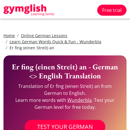
Free trial
Home
Online German Lessons
Learn German Words Quick & Fun - Wunderbla
Er fing (einen Streit) an
Er fing (einen Streit) an - German
<> English Translation
Translation of Er fing (einen Streit) an from
German to English.
Learn more words with
Wunderbla
. Test your
German level for free today.
TEST YOUR GERMAN