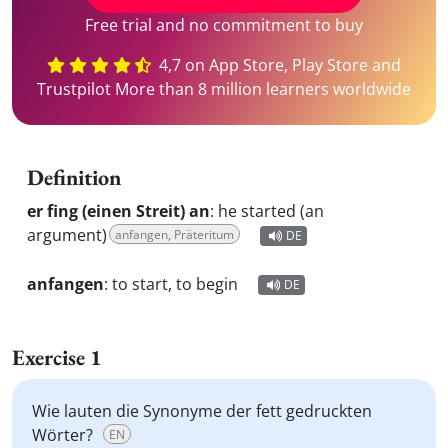
Free trial and no commitment to buy
4,7 on App Store, Play Store and
Trustpilot More than 8 million learners worldwide
Definition
er fing (einen Streit) an
:
he started (an
argument)
anfangen, Präteritum
DE
anfangen
:
to start, to begin
DE
Exercise 1
Wie lauten die Synonyme der fett gedruckten
Wörter?
EN