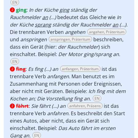
EN
ging
:
In der Küche
ging
ständig der
2
Rauchmelder
an
(…)
bedeutet das Gleiche wie
In
der Küche
sprang
ständig der Rauchmelder
an
(…).
Die trennbaren Verben
angehen
angehen, Präteritum
und
anspringen
beschreiben,
anspringen, Präteritum
dass ein Gerät (hier:
der Rauchmelder
) sich
einschaltet. Beispiel:
Der Motor ging/sprang an.
EN
fing
:
Es fing (…) an
ist das
anfangen, Präteritum
2
trennbare Verb
anfangen
. Man benutzt es im
Zusammenhang mit Personen oder Ereignissen,
aber nicht mit Geräten. Beispiele:
Ich fing mit dem
Kochen an; Die Vorstellung fing an.
EN
fährt
:
Sie fährt (…) an
ist das
anfahren, Präsens
2
trennbare Verb
anfahren
. Es beschreibt den Start
eines Autos, aber nicht, dass ein Gerät sich
einschaltet. Beispiel:
Das Auto fährt im ersten
Gang an.
EN