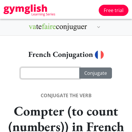
Free trial
French Conjugation
CONJUGATE THE VERB
Compter (to count
(numbers)) in French