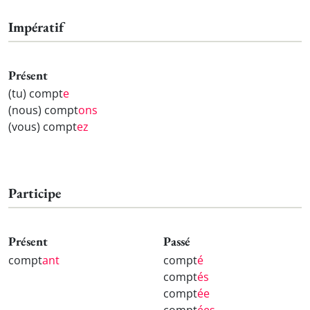
Impératif
Présent
(tu) compt
e
(nous) compt
ons
(vous) compt
ez
Participe
Présent
Passé
compt
ant
compt
é
compt
és
compt
ée
compt
ées