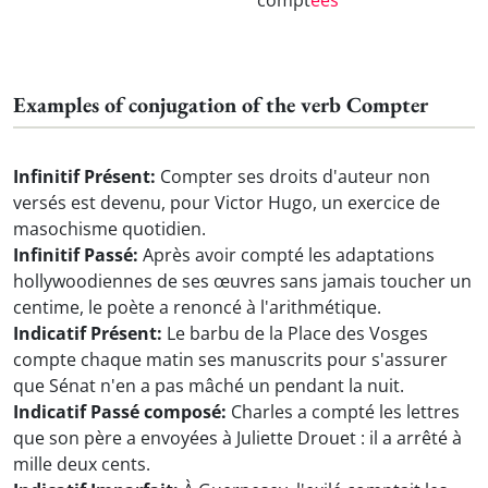
Examples of conjugation of the verb Compter
Infinitif Présent:
Compter ses droits d'auteur non
versés est devenu, pour Victor Hugo, un exercice de
masochisme quotidien.
Infinitif Passé:
Après avoir compté les adaptations
hollywoodiennes de ses œuvres sans jamais toucher un
centime, le poète a renoncé à l'arithmétique.
Indicatif Présent:
Le barbu de la Place des Vosges
compte chaque matin ses manuscrits pour s'assurer
que Sénat n'en a pas mâché un pendant la nuit.
Indicatif Passé composé:
Charles a compté les lettres
que son père a envoyées à Juliette Drouet : il a arrêté à
mille deux cents.