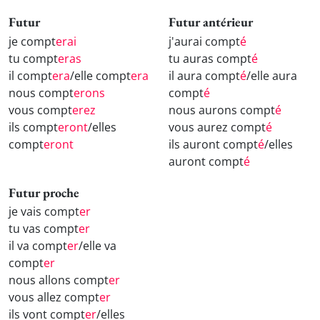
Futur
Futur antérieur
je compt
erai
j'aurai compt
é
tu compt
eras
tu auras compt
é
il compt
era
/elle compt
era
il aura compt
é
/elle aura
nous compt
erons
compt
é
vous compt
erez
nous aurons compt
é
ils compt
eront
/elles
vous aurez compt
é
compt
eront
ils auront compt
é
/elles
auront compt
é
Futur proche
je vais compt
er
tu vas compt
er
il va compt
er
/elle va
compt
er
nous allons compt
er
vous allez compt
er
ils vont compt
er
/elles