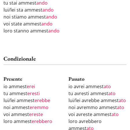
tu stai ammest
ando
lui/lei sta ammest
ando
noi stiamo ammest
ando
voi state ammest
ando
loro stanno ammest
ando
Condizionale
Presente
Passato
io ammest
erei
io avrei ammest
ato
tu ammest
eresti
tu avresti ammest
ato
lui/lei ammest
erebbe
lui/lei avrebbe ammest
ato
noi ammest
eremmo
noi avremmo ammest
ato
voi ammest
ereste
voi avreste ammest
ato
loro ammest
erebbero
loro avrebbero
ammest
ato