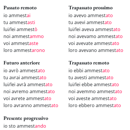
Passato remoto
Trapassato prossimo
io ammest
ai
io avevo ammest
ato
tu ammest
asti
tu avevi ammest
ato
lui/lei ammest
ò
lui/lei aveva ammest
ato
noi ammest
ammo
noi avevamo ammest
ato
voi ammest
aste
voi avevate ammest
ato
loro ammest
arono
loro avevano ammest
ato
Futuro anteriore
Trapassato remoto
io avrò ammest
ato
io ebbi ammest
ato
tu avrai ammest
ato
tu avesti ammest
ato
lui/lei avrà ammest
ato
lui/lei ebbe ammest
ato
noi avremo ammest
ato
noi avemmo ammest
ato
voi avrete ammest
ato
voi aveste ammest
ato
loro avranno ammest
ato
loro ebbero ammest
ato
Presente progressivo
io sto ammest
ando