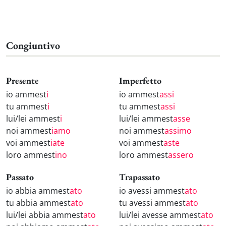
Congiuntivo
Presente
Imperfetto
io ammest
i
io ammest
assi
tu ammest
i
tu ammest
assi
lui/lei ammest
i
lui/lei ammest
asse
noi ammest
iamo
noi ammest
assimo
voi ammest
iate
voi ammest
aste
loro ammest
ino
loro ammest
assero
Passato
Trapassato
io abbia ammest
ato
io avessi ammest
ato
tu abbia ammest
ato
tu avessi ammest
ato
lui/lei abbia ammest
ato
lui/lei avesse ammest
ato