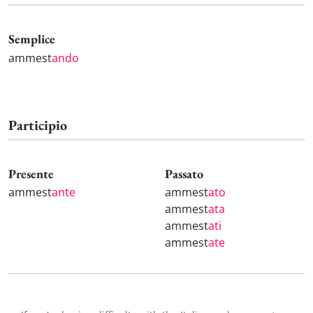
Semplice
ammest
ando
Participio
Presente
Passato
ammest
ante
ammest
ato
ammest
ata
ammest
ati
ammest
ate