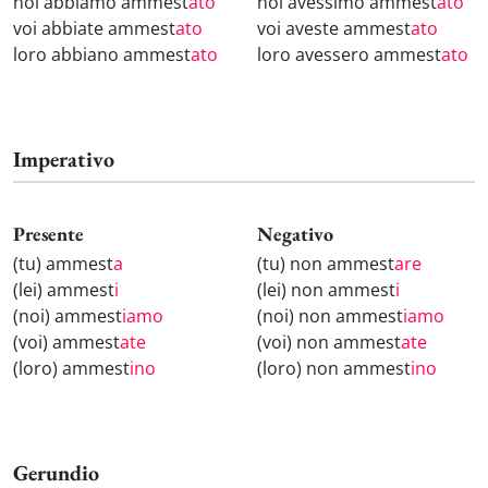
noi abbiamo ammest
ato
noi avessimo ammest
ato
voi abbiate ammest
ato
voi aveste ammest
ato
loro abbiano ammest
ato
loro avessero ammest
ato
Imperativo
Presente
Negativo
(tu) ammest
a
(tu) non ammest
are
(lei) ammest
i
(lei) non ammest
i
(noi) ammest
iamo
(noi) non ammest
iamo
(voi) ammest
ate
(voi) non ammest
ate
(loro) ammest
ino
(loro) non ammest
ino
Gerundio