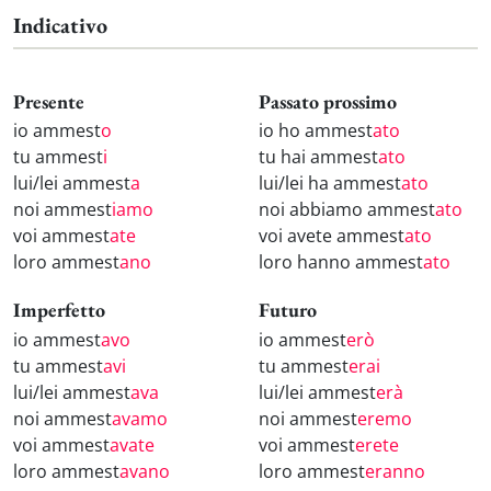
Indicativo
Presente
Passato prossimo
io ammest
o
io ho ammest
ato
tu ammest
i
tu hai ammest
ato
lui/lei ammest
a
lui/lei ha ammest
ato
noi ammest
iamo
noi abbiamo ammest
ato
voi ammest
ate
voi avete ammest
ato
loro ammest
ano
loro hanno ammest
ato
Imperfetto
Futuro
io ammest
avo
io ammest
erò
tu ammest
avi
tu ammest
erai
lui/lei ammest
ava
lui/lei ammest
erà
noi ammest
avamo
noi ammest
eremo
voi ammest
avate
voi ammest
erete
loro ammest
avano
loro ammest
eranno