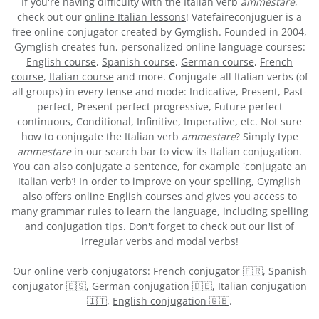
If you're having difficulty with the Italian verb
ammestare
,
check out our
online Italian lessons
! Vatefaireconjuguer is a
free online conjugator created by Gymglish. Founded in 2004,
Gymglish creates fun, personalized online language courses:
English course
,
Spanish course
,
German course
,
French
course
,
Italian course
and more. Conjugate all Italian verbs (of
all groups) in every tense and mode: Indicative, Present, Past-
perfect, Present perfect progressive, Future perfect
continuous, Conditional, Infinitive, Imperative, etc. Not sure
how to conjugate the Italian verb
ammestare
? Simply type
ammestare
in our search bar to view its Italian conjugation.
You can also conjugate a sentence, for example 'conjugate an
Italian verb’! In order to improve on your spelling, Gymglish
also offers online English courses and gives you access to
many
grammar rules to learn
the language, including spelling
and conjugation tips. Don't forget to check out our list of
irregular verbs
and
modal verbs
!
Our online verb conjugators:
French conjugator 🇫🇷
,
Spanish
conjugator 🇪🇸
,
German conjugation 🇩🇪
,
Italian conjugation
🇮🇹
,
English conjugation 🇬🇧
.