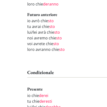
loro chie
deranno
Futuro anteriore
io avrò chie
sto
tu avrai chie
sto
lui/lei avrà chie
sto
noi avremo chie
sto
voi avrete chie
sto
loro avranno chie
sto
Condizionale
Presente
io chie
derei
tu chie
deresti