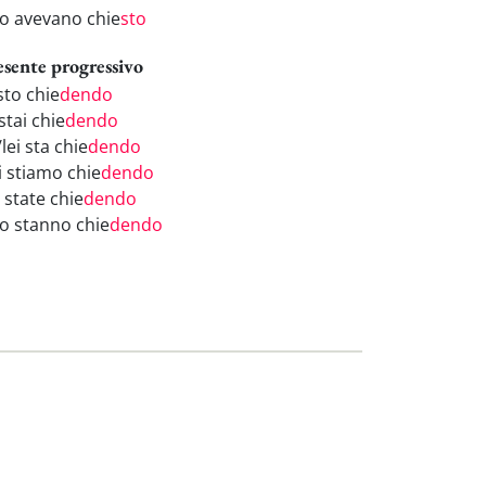
ro avevano chie
sto
esente progressivo
sto chie
dendo
stai chie
dendo
/lei sta chie
dendo
i stiamo chie
dendo
 state chie
dendo
ro stanno chie
dendo