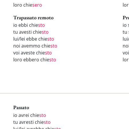
loro chie
sero
lo
Trapassato remoto
Pr
io ebbi chie
sto
io 
tu avesti chie
sto
tu 
lui/lei ebbe chie
sto
lui
noi avemmo chie
sto
no
voi aveste chie
sto
voi
loro ebbero chie
sto
lo
Passato
io avrei chie
sto
tu avresti chie
sto