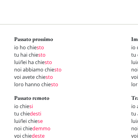
Passato prossimo
Im
io ho chie
sto
io 
tu hai chie
sto
tu 
lui/lei ha chie
sto
lui
noi abbiamo chie
sto
no
voi avete chie
sto
voi
loro hanno chie
sto
lor
Passato remoto
Tr
io chie
si
io
tu chie
desti
tu 
lui/lei chie
se
lui
noi chie
demmo
no
voi chie
deste
vo