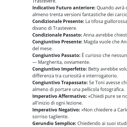
Trastevere.
Indicativo Futuro anteriore:
Quando avrà ch
almeno trenta versioni fantastiche dei carciof
Condizionale Presente:
La tifosa gialloross
divano di Trastevere.
Condizionale Passato:
Anna avrebbe chiesto
Congiuntivo Presente:
Magda vuole che Anna
del mese.
Congiuntivo Passato:
È curioso che nessuno
— Margherita, ovviamente.
Congiuntivo Imperfetto:
Betty avrebbe volu
differenza tra curiosità e interrogatorio.
Congiuntivo Trapassato:
Se Toni avesse chi
almeno di portare una pellicola fotografica.
Imperativo Affermativo:
«Chiedi pure se non
all'inizio di ogni lezione.
Imperativo Negativo:
«Non chiedere a Carlo
sorriso tagliente.
Gerundio Semplice:
Chiedendo ai suoi studen