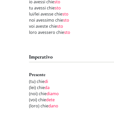
io avessi chie
sto
tu avessi chie
sto
lui/lei avesse chie
sto
noi avessimo chie
sto
voi aveste chie
sto
loro avessero chie
sto
Imperativo
Presente
(tu) chie
di
(lei) chie
da
(noi) chie
diamo
(voi) chie
dete
(loro) chie
dano