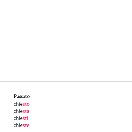
Passato
chie
sto
chie
sta
chie
sti
chie
ste