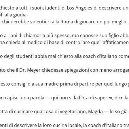
iesto a tutti i suoi studenti di Los Angeles di descrivere 
i alla giudia.
a chiederebbe volentieri alla Roma di giocare un po' meglio, 
 a Toni di chiamarla più spesso, ma conosce suo figlio abb
 chieda al medico di base di controllare quell'affaticamento
 degli studenti abbia mai chiesto alla coach d'italiano come
to che il Dr. Meyer chiedesse spiegazioni con meno arroga
esto consiglio a sua madre prima di partire per quel lungo
 capisci una parola — qui non si fa finta di sapere», dice l
tta di cucinare qualcosa di vegetariano, Magda — lo so già 
ti di descrivere la loro cucina locale, la coach d'italiano 