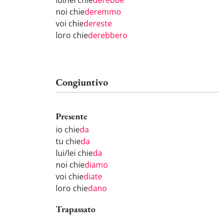
lui/lei chie
derebbe
noi chie
deremmo
voi chie
dereste
loro chie
derebbero
Congiuntivo
Presente
io chie
da
tu chie
da
lui/lei chie
da
noi chie
diamo
voi chie
diate
loro chie
dano
Trapassato