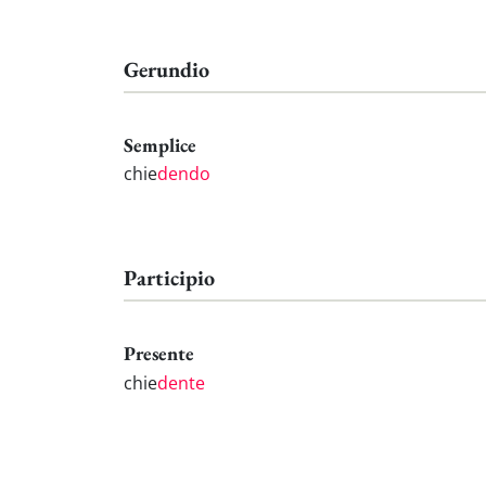
Gerundio
Semplice
chie
dendo
Participio
Presente
chie
dente