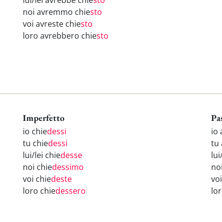
lui/lei avrebbe chie
sto
noi avremmo chie
sto
voi avreste chie
sto
loro avrebbero chie
sto
Imperfetto
Pa
io chie
dessi
io 
tu chie
dessi
tu
lui/lei chie
desse
lui
noi chie
dessimo
no
voi chie
deste
vo
loro chie
dessero
lo