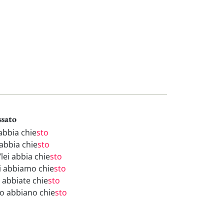
ssato
abbia chie
sto
 abbia chie
sto
/lei abbia chie
sto
i abbiamo chie
sto
i abbiate chie
sto
ro abbiano chie
sto