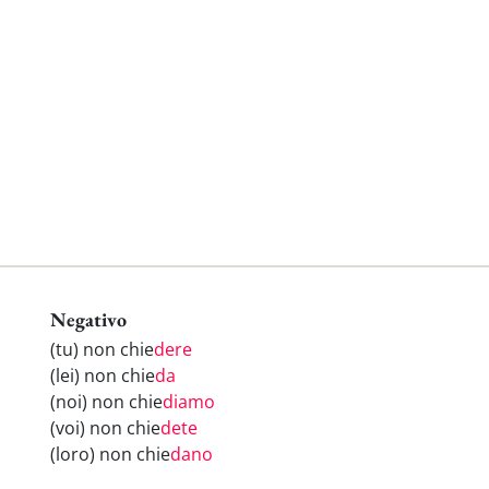
Negativo
(tu) non chie
dere
(lei) non chie
da
(noi) non chie
diamo
(voi) non chie
dete
(loro) non chie
dano