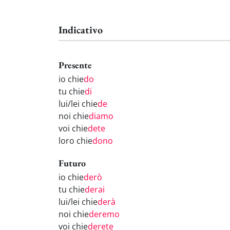
Indicativo
Presente
io chie
do
tu chie
di
lui/lei chie
de
noi chie
diamo
voi chie
dete
loro chie
dono
Futuro
io chie
derò
tu chie
derai
lui/lei chie
derà
noi chie
deremo
voi chie
derete