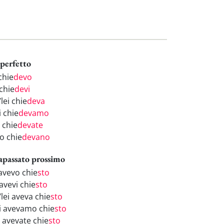
perfetto
chie
devo
chie
devi
/lei chie
deva
i chie
devamo
 chie
devate
o chie
devano
apassato prossimo
 avevo chie
sto
avevi chie
sto
/lei aveva chie
sto
i avevamo chie
sto
i avevate chie
sto