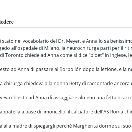
iedere
tato nel vocabolario del Dr. Meyer, e Anna lo sa benissimo d
o all'ospedale di Milano, la neurochirurga partì per il ritiro
 Toronto chiede ad Anna come si dice "bidet" in inglese, le
sto ad Anna di passare al Borbollón dopo la lezione, e la 
a chirurga chiedeva alla nonna Betty di raccontarle ancora
veva chiesto ad Anna di assaggiare almeno una fetta di arro
appatella a base di limoncello, il calciatore dell'AS Roma c
 alla madre di spiegargli perché Margherita dorme sul suo c