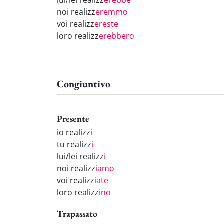
lui/lei realizz
erebbe
noi realizz
eremmo
voi realizz
ereste
loro realizz
erebbero
Congiuntivo
Presente
io realizz
i
tu realizz
i
lui/lei realizz
i
noi realizz
iamo
voi realizz
iate
loro realizz
ino
Trapassato