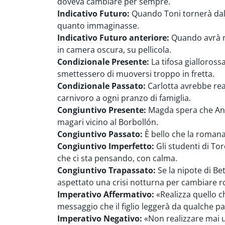
doveva cambiare per sempre.
Indicativo Futuro:
Quando Toni tornerà dal 
quanto immaginasse.
Indicativo Futuro anteriore:
Quando avrà re
in camera oscura, su pellicola.
Condizionale Presente:
La tifosa gialloross
smettessero di muoversi troppo in fretta.
Condizionale Passato:
Carlotta avrebbe rea
carnivoro a ogni pranzo di famiglia.
Congiuntivo Presente:
Magda spera che Anna
magari vicino al Borbollón.
Congiuntivo Passato:
È bello che la romana 
Congiuntivo Imperfetto:
Gli studenti di To
che ci sta pensando, con calma.
Congiuntivo Trapassato:
Se la nipote di Be
aspettato una crisi notturna per cambiare ro
Imperativo Affermativo:
«Realizza quello ch
messaggio che il figlio leggerà da qualche p
Imperativo Negativo:
«Non realizzare mai un