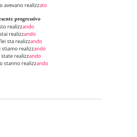
ro avevano realizz
ato
esente progressivo
sto realizz
ando
stai realizz
ando
/lei sta realizz
ando
i stiamo realizz
ando
 state realizz
ando
ro stanno realizz
ando