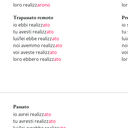
loro realizz
arono
lo
Trapassato remoto
Pr
io ebbi realizz
ato
io 
tu avesti realizz
ato
tu 
lui/lei ebbe realizz
ato
lui
noi avemmo realizz
ato
no
voi aveste realizz
ato
voi
loro ebbero realizz
ato
lo
Passato
io avrei realizz
ato
tu avresti realizz
ato