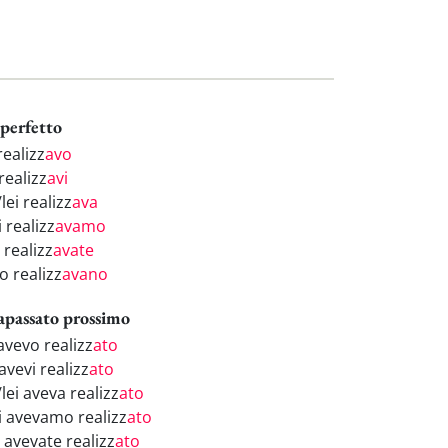
perfetto
realizz
avo
realizz
avi
/lei realizz
ava
 realizz
avamo
 realizz
avate
o realizz
avano
apassato prossimo
avevo realizz
ato
avevi realizz
ato
/lei aveva realizz
ato
i avevamo realizz
ato
 avevate realizz
ato