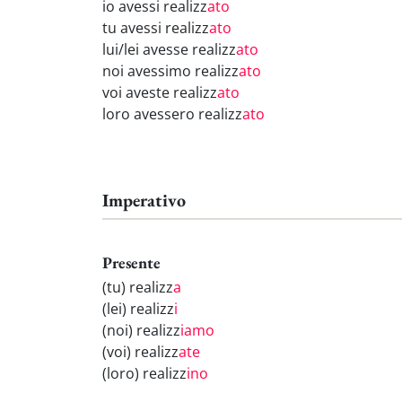
io avessi realizz
ato
tu avessi realizz
ato
lui/lei avesse realizz
ato
noi avessimo realizz
ato
voi aveste realizz
ato
loro avessero realizz
ato
Imperativo
Presente
(tu) realizz
a
(lei) realizz
i
(noi) realizz
iamo
(voi) realizz
ate
(loro) realizz
ino