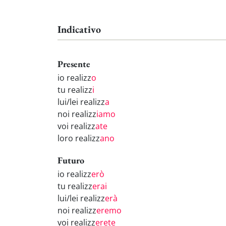
Indicativo
Presente
io realizz
o
tu realizz
i
lui/lei realizz
a
noi realizz
iamo
voi realizz
ate
loro realizz
ano
Futuro
io realizz
erò
tu realizz
erai
lui/lei realizz
erà
noi realizz
eremo
voi realizz
erete