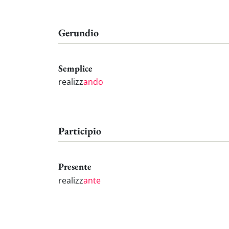
Gerundio
Semplice
realizz
ando
Participio
Presente
realizz
ante