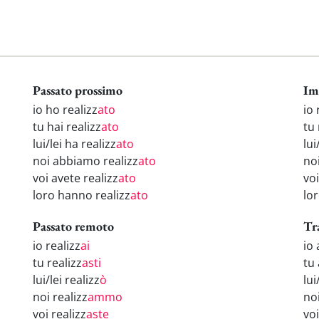
Passato prossimo
Im
io ho realizz
ato
io 
tu hai realizz
ato
tu 
lui/lei ha realizz
ato
lui
noi abbiamo realizz
ato
noi
voi avete realizz
ato
voi
loro hanno realizz
ato
lor
Passato remoto
Tr
io realizz
ai
io 
tu realizz
asti
tu 
lui/lei realizz
ò
lui
noi realizz
ammo
no
voi realizz
aste
voi