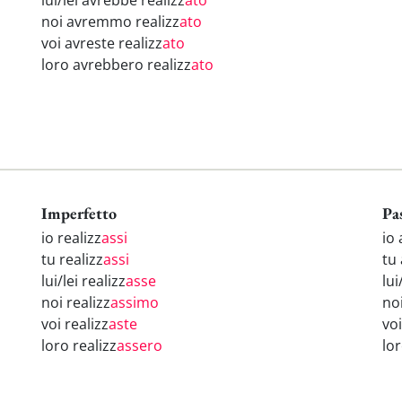
lui/lei avrebbe realizz
ato
noi avremmo realizz
ato
voi avreste realizz
ato
loro avrebbero realizz
ato
Imperfetto
Pa
io realizz
assi
io 
tu realizz
assi
tu 
lui/lei realizz
asse
lui
noi realizz
assimo
no
voi realizz
aste
voi
loro realizz
assero
lo