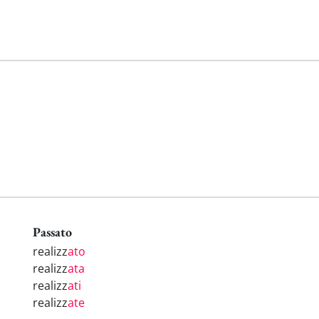
Passato
realizz
ato
realizz
ata
realizz
ati
realizz
ate