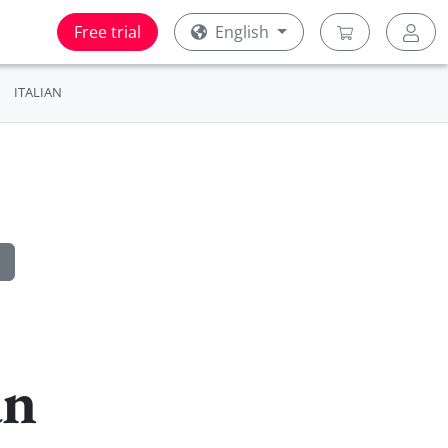
Free trial
English
ITALIAN
an