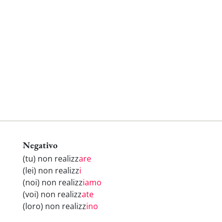
Negativo
(tu) non realizz
are
(lei) non realizz
i
(noi) non realizz
iamo
(voi) non realizz
ate
(loro) non realizz
ino