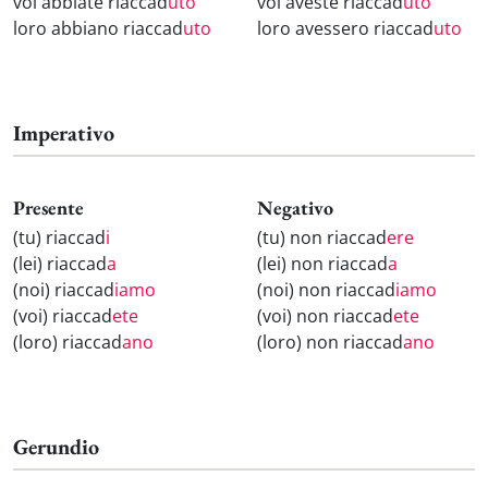
voi abbiate riaccad
uto
voi aveste riaccad
uto
loro abbiano riaccad
uto
loro avessero riaccad
uto
Imperativo
Presente
Negativo
(tu) riaccad
i
(tu) non riaccad
ere
(lei) riaccad
a
(lei) non riaccad
a
(noi) riaccad
iamo
(noi) non riaccad
iamo
(voi) riaccad
ete
(voi) non riaccad
ete
(loro) riaccad
ano
(loro) non riaccad
ano
Gerundio