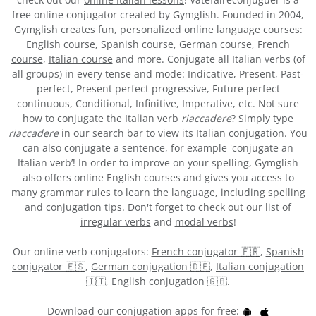
free online conjugator created by Gymglish. Founded in 2004,
Gymglish creates fun, personalized online language courses:
English course
,
Spanish course
,
German course
,
French
course
,
Italian course
and more. Conjugate all Italian verbs (of
all groups) in every tense and mode: Indicative, Present, Past-
perfect, Present perfect progressive, Future perfect
continuous, Conditional, Infinitive, Imperative, etc. Not sure
how to conjugate the Italian verb
riaccadere
? Simply type
riaccadere
in our search bar to view its Italian conjugation. You
can also conjugate a sentence, for example 'conjugate an
Italian verb’! In order to improve on your spelling, Gymglish
also offers online English courses and gives you access to
many
grammar rules to learn
the language, including spelling
and conjugation tips. Don't forget to check out our list of
irregular verbs
and
modal verbs
!
Our online verb conjugators:
French conjugator 🇫🇷
,
Spanish
conjugator 🇪🇸
,
German conjugation 🇩🇪
,
Italian conjugation
🇮🇹
,
English conjugation 🇬🇧
.
Download our conjugation apps for free: