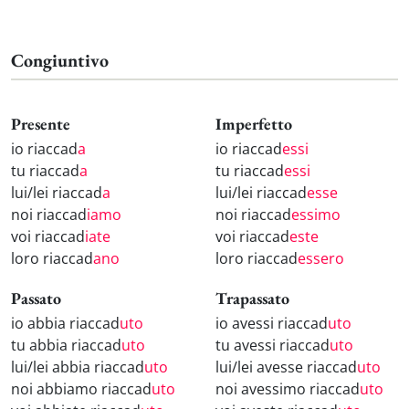
Congiuntivo
Presente
Imperfetto
io riaccad
a
io riaccad
essi
tu riaccad
a
tu riaccad
essi
lui/lei riaccad
a
lui/lei riaccad
esse
noi riaccad
iamo
noi riaccad
essimo
voi riaccad
iate
voi riaccad
este
loro riaccad
ano
loro riaccad
essero
Passato
Trapassato
io abbia riaccad
uto
io avessi riaccad
uto
tu abbia riaccad
uto
tu avessi riaccad
uto
lui/lei abbia riaccad
uto
lui/lei avesse riaccad
uto
noi abbiamo riaccad
uto
noi avessimo riaccad
uto