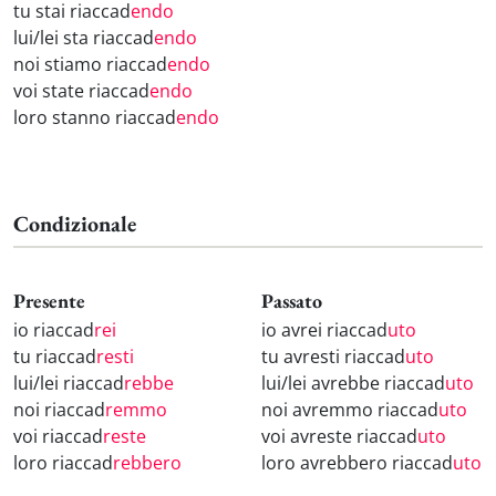
tu stai riaccad
endo
lui/lei sta riaccad
endo
noi stiamo riaccad
endo
voi state riaccad
endo
loro stanno riaccad
endo
Condizionale
Presente
Passato
io riaccad
rei
io avrei riaccad
uto
tu riaccad
resti
tu avresti riaccad
uto
lui/lei riaccad
rebbe
lui/lei avrebbe riaccad
uto
noi riaccad
remmo
noi avremmo riaccad
uto
voi riaccad
reste
voi avreste riaccad
uto
loro riaccad
rebbero
loro avrebbero riaccad
uto