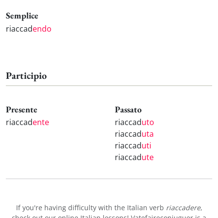
Semplice
riaccad
endo
Participio
Presente
Passato
riaccad
ente
riaccad
uto
riaccad
uta
riaccad
uti
riaccad
ute
If you're having difficulty with the Italian verb
riaccadere
,
check out our
online Italian lessons
! Vatefaireconjuguer is a