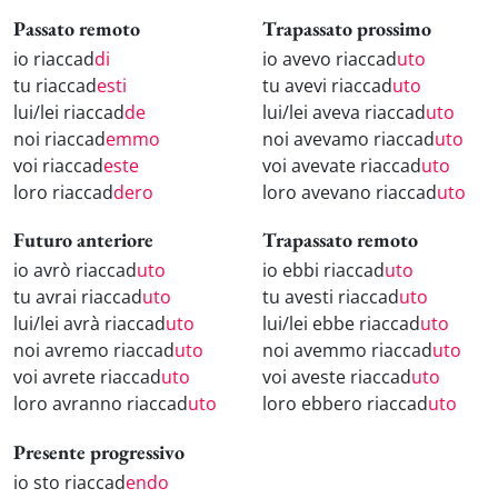
Passato remoto
Trapassato prossimo
io riaccad
di
io avevo riaccad
uto
tu riaccad
esti
tu avevi riaccad
uto
lui/lei riaccad
de
lui/lei aveva riaccad
uto
noi riaccad
emmo
noi avevamo riaccad
uto
voi riaccad
este
voi avevate riaccad
uto
loro riaccad
dero
loro avevano riaccad
uto
Futuro anteriore
Trapassato remoto
io avrò riaccad
uto
io ebbi riaccad
uto
tu avrai riaccad
uto
tu avesti riaccad
uto
lui/lei avrà riaccad
uto
lui/lei ebbe riaccad
uto
noi avremo riaccad
uto
noi avemmo riaccad
uto
voi avrete riaccad
uto
voi aveste riaccad
uto
loro avranno riaccad
uto
loro ebbero riaccad
uto
Presente progressivo
io sto riaccad
endo