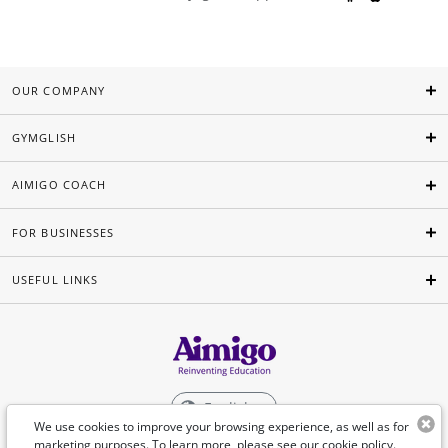
OUR COMPANY
GYMGLISH
AIMIGO COACH
FOR BUSINESSES
USEFUL LINKS
English
We use cookies to improve your browsing experience, as well as for
marketing purposes. To learn more, please see our
cookie policy
.