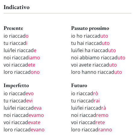
Indicativo
Presente
Passato prossimo
io riaccad
o
io ho riaccad
uto
tu riaccad
i
tu hai riaccad
uto
lui/lei riaccad
e
lui/lei ha riaccad
uto
noi riaccad
iamo
noi abbiamo riaccad
uto
voi riaccad
ete
voi avete riaccad
uto
loro riaccad
ono
loro hanno riaccad
uto
Imperfetto
Futuro
io riaccad
evo
io riaccad
rò
tu riaccad
evi
tu riaccad
rai
lui/lei riaccad
eva
lui/lei riaccad
rà
noi riaccad
evamo
noi riaccad
remo
voi riaccad
evate
voi riaccad
rete
loro riaccad
evano
loro riaccad
ranno