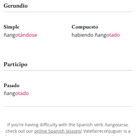
Gerundio
Simple
Compuesto
ñang
otándose
habiendo ñang
otado
Participo
Pasado
ñang
otado
If you're having difficulty with the Spanish verb
ñangotarse
,
check out our
online Spanish lessons
! Vatefaireconjuguer is a