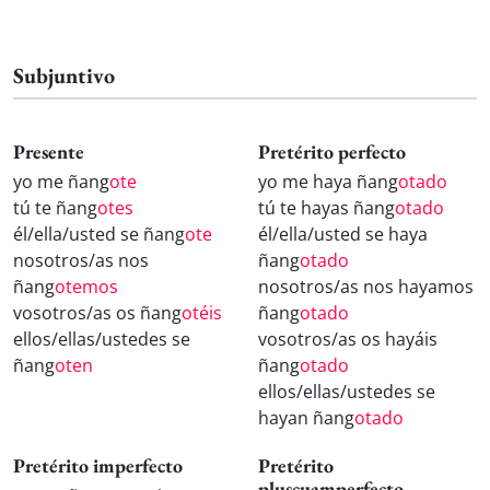
Subjuntivo
Presente
Pretérito perfecto
yo me ñang
ote
yo me haya ñang
otado
tú te ñang
otes
tú te hayas ñang
otado
él/ella/usted se ñang
ote
él/ella/usted se haya
nosotros/as nos
ñang
otado
ñang
otemos
nosotros/as nos hayamos
vosotros/as os ñang
otéis
ñang
otado
ellos/ellas/ustedes se
vosotros/as os hayáis
ñang
oten
ñang
otado
ellos/ellas/ustedes se
hayan ñang
otado
Pretérito imperfecto
Pretérito
pluscuamperfecto