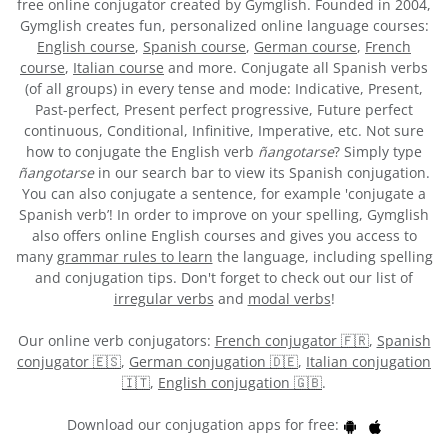
free online conjugator created by Gymglish. Founded in 2004,
Gymglish creates fun, personalized online language courses:
English course
,
Spanish course
,
German course
,
French
course
,
Italian course
and more. Conjugate all Spanish verbs
(of all groups) in every tense and mode: Indicative, Present,
Past-perfect, Present perfect progressive, Future perfect
continuous, Conditional, Infinitive, Imperative, etc. Not sure
how to conjugate the English verb
ñangotarse
? Simply type
ñangotarse
in our search bar to view its Spanish conjugation.
You can also conjugate a sentence, for example 'conjugate a
Spanish verb’! In order to improve on your spelling, Gymglish
also offers online English courses and gives you access to
many
grammar rules to learn
the language, including spelling
and conjugation tips. Don't forget to check out our list of
irregular verbs
and
modal verbs
!
Our online verb conjugators:
French conjugator 🇫🇷
,
Spanish
conjugator 🇪🇸
,
German conjugation 🇩🇪
,
Italian conjugation
🇮🇹
,
English conjugation 🇬🇧
.
Download our conjugation apps for free: