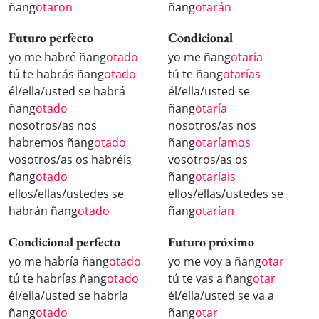
ñang
otaron
ñang
otarán
Futuro perfecto
Condicional
yo me habré ñang
otado
yo me ñang
otaría
tú te habrás ñang
otado
tú te ñang
otarías
él/ella/usted se habrá
él/ella/usted se
ñang
otado
ñang
otaría
nosotros/as nos
nosotros/as nos
habremos ñang
otado
ñang
otaríamos
vosotros/as os habréis
vosotros/as os
ñang
otado
ñang
otaríais
ellos/ellas/ustedes se
ellos/ellas/ustedes se
habrán ñang
otado
ñang
otarían
Condicional perfecto
Futuro próximo
yo me habría ñang
otado
yo me voy a ñang
otar
tú te habrías ñang
otado
tú te vas a ñang
otar
él/ella/usted se habría
él/ella/usted se va a
ñang
otado
ñang
otar