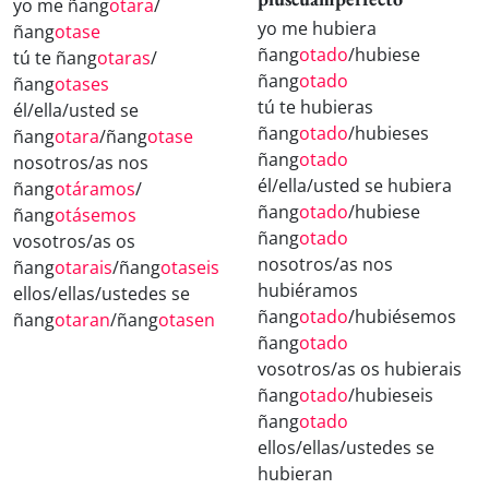
yo me ñang
otara
/
yo me hubiera
ñang
otase
ñang
otado
/hubiese
tú te ñang
otaras
/
ñang
otado
ñang
otases
tú te hubieras
él/ella/usted se
ñang
otado
/hubieses
ñang
otara
/ñang
otase
ñang
otado
nosotros/as nos
él/ella/usted se hubiera
ñang
otáramos
/
ñang
otado
/hubiese
ñang
otásemos
ñang
otado
vosotros/as os
nosotros/as nos
ñang
otarais
/ñang
otaseis
hubiéramos
ellos/ellas/ustedes se
ñang
otado
/hubiésemos
ñang
otaran
/ñang
otasen
ñang
otado
vosotros/as os hubierais
ñang
otado
/hubieseis
ñang
otado
ellos/ellas/ustedes se
hubieran