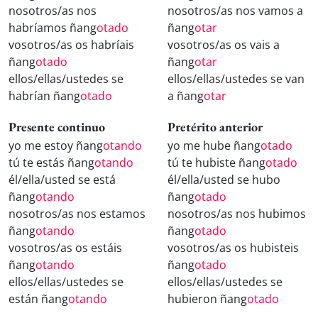
nosotros/as nos
nosotros/as nos vamos a
habríamos ñang
otado
ñang
otar
vosotros/as os habríais
vosotros/as os vais a
ñang
otado
ñang
otar
ellos/ellas/ustedes se
ellos/ellas/ustedes se van
habrían ñang
otado
a ñang
otar
Presente continuo
Pretérito anterior
yo me estoy ñang
otando
yo me hube ñang
otado
tú te estás ñang
otando
tú te hubiste ñang
otado
él/ella/usted se está
él/ella/usted se hubo
ñang
otando
ñang
otado
nosotros/as nos estamos
nosotros/as nos hubimos
ñang
otando
ñang
otado
vosotros/as os estáis
vosotros/as os hubisteis
ñang
otando
ñang
otado
ellos/ellas/ustedes se
ellos/ellas/ustedes se
están ñang
otando
hubieron ñang
otado