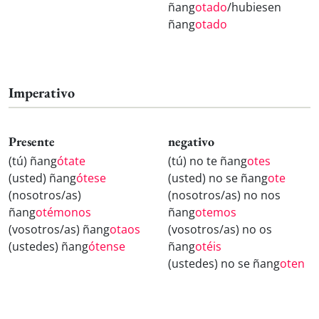
ñang
otado
/hubiesen
ñang
otado
Imperativo
Presente
negativo
(tú) ñang
ótate
(tú) no te ñang
otes
(usted) ñang
ótese
(usted) no se ñang
ote
(nosotros/as)
(nosotros/as) no nos
ñang
otémonos
ñang
otemos
(vosotros/as) ñang
otaos
(vosotros/as) no os
(ustedes) ñang
ótense
ñang
otéis
(ustedes) no se ñang
oten