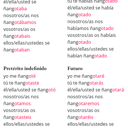
tú te habías ñang
otado
él/ella/usted se
él/ella/usted se había
ñang
otaba
ñang
otado
nosotros/as nos
nosotros/as nos
ñang
otábamos
habíamos ñang
otado
vosotros/as os
vosotros/as os habíais
ñang
otabais
ñang
otado
ellos/ellas/ustedes se
ellos/ellas/ustedes se
ñang
otaban
habían ñang
otado
Pretérito indefinido
Futuro
yo me ñang
oté
yo me ñang
otaré
tú te ñang
otaste
tú te ñang
otarás
él/ella/usted se ñang
otó
él/ella/usted se ñang
otará
nosotros/as nos
nosotros/as nos
ñang
otamos
ñang
otaremos
vosotros/as os
vosotros/as os
ñang
otasteis
ñang
otaréis
ellos/ellas/ustedes se
ellos/ellas/ustedes se