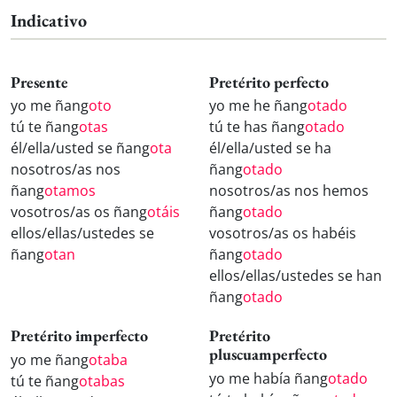
Indicativo
Presente
Pretérito perfecto
yo me ñang
oto
yo me he ñang
otado
tú te ñang
otas
tú te has ñang
otado
él/ella/usted se ñang
ota
él/ella/usted se ha
nosotros/as nos
ñang
otado
ñang
otamos
nosotros/as nos hemos
vosotros/as os ñang
otáis
ñang
otado
ellos/ellas/ustedes se
vosotros/as os habéis
ñang
otan
ñang
otado
ellos/ellas/ustedes se han
ñang
otado
Pretérito imperfecto
Pretérito
pluscuamperfecto
yo me ñang
otaba
yo me había ñang
otado
tú te ñang
otabas