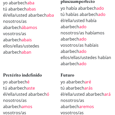
pluscuamperfecto
yo abarbech
aba
yo había abarbech
ado
tú abarbech
abas
tú habías abarbech
ado
él/ella/usted abarbech
aba
él/ella/usted había
nosotros/as
abarbech
ado
abarbech
ábamos
nosotros/as habíamos
vosotros/as
abarbech
ado
abarbech
abais
vosotros/as habíais
ellos/ellas/ustedes
abarbech
ado
abarbech
aban
ellos/ellas/ustedes habían
abarbech
ado
Pretérito indefinido
Futuro
yo abarbech
é
yo abarbech
aré
tú abarbech
aste
tú abarbech
arás
él/ella/usted abarbech
ó
él/ella/usted abarbech
ará
nosotros/as
nosotros/as
abarbech
amos
abarbech
aremos
vosotros/as
vosotros/as