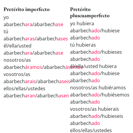
Pretérito imperfecto
Pretérito
pluscuamperfecto
yo
yo hubiera
abarbech
ara
/abarbech
ase
abarbech
ado
/hubiese
tú
abarbech
ado
abarbech
aras
/abarbech
ases
tú hubieras
él/ella/usted
abarbech
ado
/hubieses
abarbech
ara
/abarbech
ase
abarbech
ado
nosotros/as
él/ella/usted hubiera
abarbech
áramos
/abarbech
ásemos
abarbech
ado
/hubiese
vosotros/as
abarbech
ado
abarbech
arais
/abarbech
aseis
nosotros/as hubiéramos
ellos/ellas/ustedes
abarbech
ado
/hubiésemos
abarbech
aran
/abarbech
asen
abarbech
ado
vosotros/as hubierais
abarbech
ado
/hubieseis
abarbech
ado
ellos/ellas/ustedes