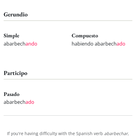
Gerundio
Simple
Compuesto
abarbech
ando
habiendo abarbech
ado
Participo
Pasado
abarbech
ado
If you're having difficulty with the Spanish verb
abarbechar
,