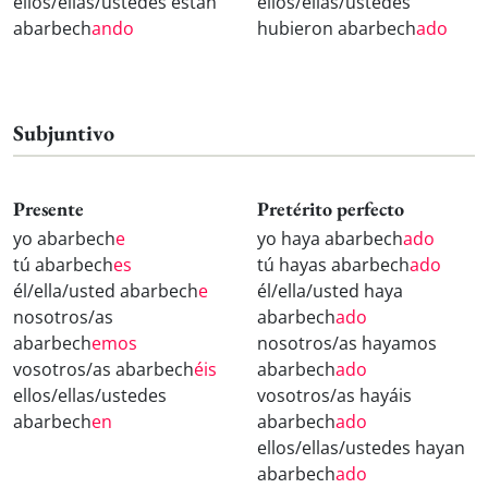
ellos/ellas/ustedes están
ellos/ellas/ustedes
abarbech
ando
hubieron abarbech
ado
Subjuntivo
Presente
Pretérito perfecto
yo abarbech
e
yo haya abarbech
ado
tú abarbech
es
tú hayas abarbech
ado
él/ella/usted abarbech
e
él/ella/usted haya
nosotros/as
abarbech
ado
abarbech
emos
nosotros/as hayamos
vosotros/as abarbech
éis
abarbech
ado
ellos/ellas/ustedes
vosotros/as hayáis
abarbech
en
abarbech
ado
ellos/ellas/ustedes hayan
abarbech
ado