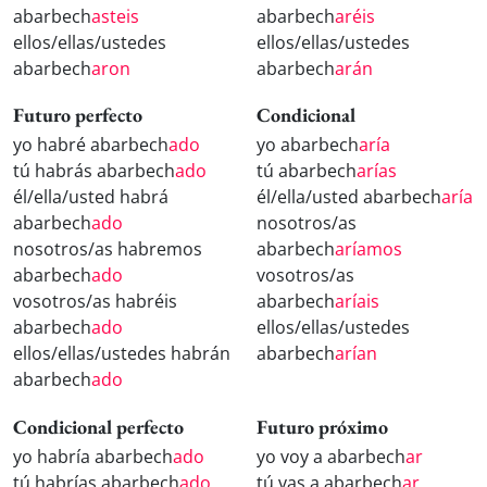
abarbech
asteis
abarbech
aréis
ellos/ellas/ustedes
ellos/ellas/ustedes
abarbech
aron
abarbech
arán
Futuro perfecto
Condicional
yo habré abarbech
ado
yo abarbech
aría
tú habrás abarbech
ado
tú abarbech
arías
él/ella/usted habrá
él/ella/usted abarbech
aría
abarbech
ado
nosotros/as
nosotros/as habremos
abarbech
aríamos
abarbech
ado
vosotros/as
vosotros/as habréis
abarbech
aríais
abarbech
ado
ellos/ellas/ustedes
ellos/ellas/ustedes habrán
abarbech
arían
abarbech
ado
Condicional perfecto
Futuro próximo
yo habría abarbech
ado
yo voy a abarbech
ar
tú habrías abarbech
ado
tú vas a abarbech
ar