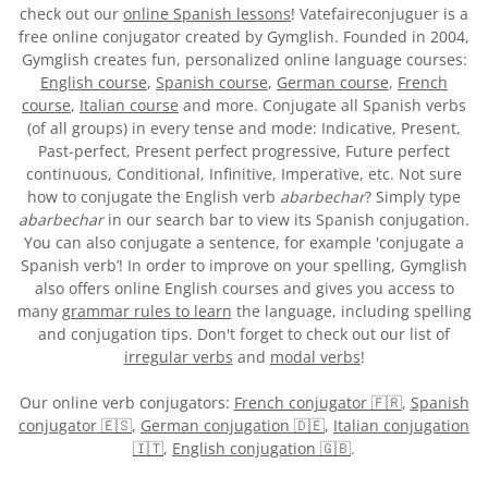
check out our
online Spanish lessons
! Vatefaireconjuguer is a
free online conjugator created by Gymglish. Founded in 2004,
Gymglish creates fun, personalized online language courses:
English course
,
Spanish course
,
German course
,
French
course
,
Italian course
and more. Conjugate all Spanish verbs
(of all groups) in every tense and mode: Indicative, Present,
Past-perfect, Present perfect progressive, Future perfect
continuous, Conditional, Infinitive, Imperative, etc. Not sure
how to conjugate the English verb
abarbechar
? Simply type
abarbechar
in our search bar to view its Spanish conjugation.
You can also conjugate a sentence, for example 'conjugate a
Spanish verb’! In order to improve on your spelling, Gymglish
also offers online English courses and gives you access to
many
grammar rules to learn
the language, including spelling
and conjugation tips. Don't forget to check out our list of
irregular verbs
and
modal verbs
!
Our online verb conjugators:
French conjugator 🇫🇷
,
Spanish
conjugator 🇪🇸
,
German conjugation 🇩🇪
,
Italian conjugation
🇮🇹
,
English conjugation 🇬🇧
.