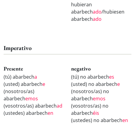
hubieran
abarbech
ado
/hubiesen
abarbech
ado
Imperativo
Presente
negativo
(tú) abarbech
a
(tú) no abarbech
es
(usted) abarbech
e
(usted) no abarbech
e
(nosotros/as)
(nosotros/as) no
abarbech
emos
abarbech
emos
(vosotros/as) abarbech
ad
(vosotros/as) no
(ustedes) abarbech
en
abarbech
éis
(ustedes) no abarbech
en