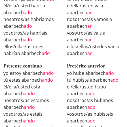
él/ella/usted habría
él/ella/usted va a
abarbech
ado
abarbech
ar
nosotros/as habríamos
nosotros/as vamos a
abarbech
ado
abarbech
ar
vosotros/as habríais
vosotros/as vais a
abarbech
ado
abarbech
ar
ellos/ellas/ustedes
ellos/ellas/ustedes van a
habrían abarbech
ado
abarbech
ar
Presente continuo
Pretérito anterior
yo estoy abarbech
ando
yo hube abarbech
ado
tú estás abarbech
ando
tú hubiste abarbech
ado
él/ella/usted está
él/ella/usted hubo
abarbech
ando
abarbech
ado
nosotros/as estamos
nosotros/as hubimos
abarbech
ando
abarbech
ado
vosotros/as estáis
vosotros/as hubisteis
abarbech
ando
abarbech
ado