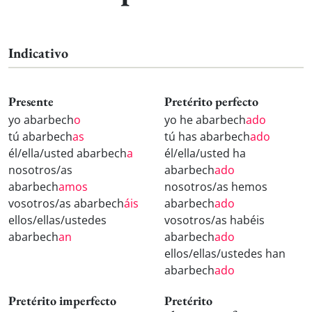
Indicativo
Presente
Pretérito perfecto
yo abarbech
o
yo he abarbech
ado
tú abarbech
as
tú has abarbech
ado
él/ella/usted abarbech
a
él/ella/usted ha
nosotros/as
abarbech
ado
abarbech
amos
nosotros/as hemos
vosotros/as abarbech
áis
abarbech
ado
ellos/ellas/ustedes
vosotros/as habéis
abarbech
an
abarbech
ado
ellos/ellas/ustedes han
abarbech
ado
Pretérito imperfecto
Pretérito