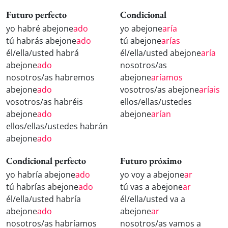
Futuro perfecto
Condicional
yo habré abejone
ado
yo abejone
aría
tú habrás abejone
ado
tú abejone
arías
él/ella/usted habrá
él/ella/usted abejone
aría
abejone
ado
nosotros/as
nosotros/as habremos
abejone
aríamos
abejone
ado
vosotros/as abejone
aríais
vosotros/as habréis
ellos/ellas/ustedes
abejone
ado
abejone
arían
ellos/ellas/ustedes habrán
abejone
ado
Condicional perfecto
Futuro próximo
yo habría abejone
ado
yo voy a abejone
ar
tú habrías abejone
ado
tú vas a abejone
ar
él/ella/usted habría
él/ella/usted va a
abejone
ado
abejone
ar
nosotros/as habríamos
nosotros/as vamos a