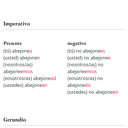
Imperativo
Presente
negativo
(tú) abejone
a
(tú) no abejone
es
(usted) abejone
e
(usted) no abejone
e
(nosotros/as)
(nosotros/as) no
abejone
emos
abejone
emos
(vosotros/as) abejone
ad
(vosotros/as) no
(ustedes) abejone
en
abejone
éis
(ustedes) no abejone
en
Gerundio