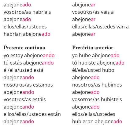
abejone
ado
abejone
ar
vosotros/as habríais
vosotros/as vais a
abejone
ado
abejone
ar
ellos/ellas/ustedes
ellos/ellas/ustedes van a
habrían abejone
ado
abejone
ar
Presente continuo
Pretérito anterior
yo estoy abejone
ando
yo hube abejone
ado
tú estás abejone
ando
tú hubiste abejone
ado
él/ella/usted está
él/ella/usted hubo
abejone
ando
abejone
ado
nosotros/as estamos
nosotros/as hubimos
abejone
ando
abejone
ado
vosotros/as estáis
vosotros/as hubisteis
abejone
ando
abejone
ado
ellos/ellas/ustedes están
ellos/ellas/ustedes
abejone
ando
hubieron abejone
ado