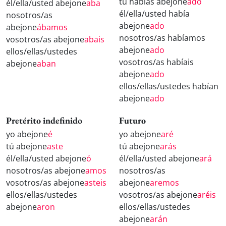
tú habías abejone
ado
él/ella/usted abejone
aba
él/ella/usted había
nosotros/as
abejone
ado
abejone
ábamos
nosotros/as habíamos
vosotros/as abejone
abais
abejone
ado
ellos/ellas/ustedes
vosotros/as habíais
abejone
aban
abejone
ado
ellos/ellas/ustedes habían
abejone
ado
Pretérito indefinido
Futuro
yo abejone
é
yo abejone
aré
tú abejone
aste
tú abejone
arás
él/ella/usted abejone
ó
él/ella/usted abejone
ará
nosotros/as abejone
amos
nosotros/as
vosotros/as abejone
asteis
abejone
aremos
ellos/ellas/ustedes
vosotros/as abejone
aréis
abejone
aron
ellos/ellas/ustedes
abejone
arán