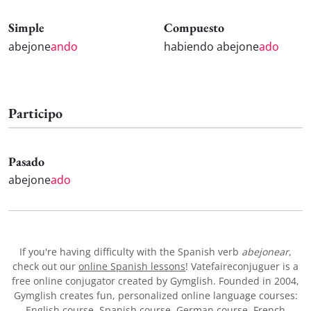
Simple
Compuesto
abejone
ando
habiendo abejone
ado
Participo
Pasado
abejone
ado
If you're having difficulty with the Spanish verb
abejonear
,
check out our
online Spanish lessons
! Vatefaireconjuguer is a
free online conjugator created by Gymglish. Founded in 2004,
Gymglish creates fun, personalized online language courses:
English course
,
Spanish course
,
German course
,
French