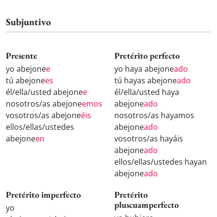
Subjuntivo
Presente
Pretérito perfecto
yo abejone
e
yo haya abejone
ado
tú abejone
es
tú hayas abejone
ado
él/ella/usted abejone
e
él/ella/usted haya
nosotros/as abejone
emos
abejone
ado
vosotros/as abejone
éis
nosotros/as hayamos
ellos/ellas/ustedes
abejone
ado
abejone
en
vosotros/as hayáis
abejone
ado
ellos/ellas/ustedes hayan
abejone
ado
Pretérito imperfecto
Pretérito
pluscuamperfecto
yo