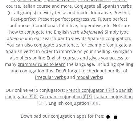
course
,
Italian course
and more. Conjugate all Spanish verbs
(of all groups) in every tense and mode: Indicative, Present,
Past-perfect, Present perfect progressive, Future perfect
continuous, Conditional, Infinitive, Imperative, etc. Not sure
how to conjugate the English verb
abejonear
? Simply type
abejonear
in our search bar to view its Spanish conjugation.
You can also conjugate a sentence, for example 'conjugate a
Spanish verb’! In order to improve on your spelling, Gymglish
also offers online English courses and gives you access to
many
grammar rules to learn
the language, including spelling
and conjugation tips. Don't forget to check out our list of
irregular verbs
and
modal verbs
!
Our online verb conjugators:
French conjugator 🇫🇷
,
Spanish
conjugator 🇪🇸
,
German conjugation 🇩🇪
,
Italian conjugation
🇮🇹
,
English conjugation 🇬🇧
.
Download our conjugation apps for free: