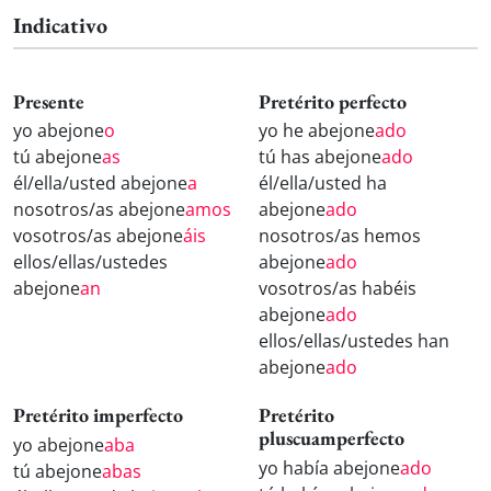
Indicativo
Presente
Pretérito perfecto
yo abejone
o
yo he abejone
ado
tú abejone
as
tú has abejone
ado
él/ella/usted abejone
a
él/ella/usted ha
nosotros/as abejone
amos
abejone
ado
vosotros/as abejone
áis
nosotros/as hemos
ellos/ellas/ustedes
abejone
ado
abejone
an
vosotros/as habéis
abejone
ado
ellos/ellas/ustedes han
abejone
ado
Pretérito imperfecto
Pretérito
pluscuamperfecto
yo abejone
aba
yo había abejone
ado
tú abejone
abas