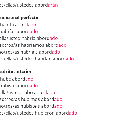
los/ellas/ustedes abord
arán
ndicional perfecto
 habría abord
ado
 habrías abord
ado
/ella/usted habría abord
ado
sotros/as habríamos abord
ado
sotros/as habríais abord
ado
los/ellas/ustedes habrían abord
ado
etérito anterior
 hube abord
ado
 hubiste abord
ado
/ella/usted hubo abord
ado
sotros/as hubimos abord
ado
sotros/as hubisteis abord
ado
los/ellas/ustedes hubieron abord
ado