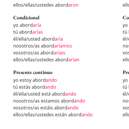
ellos/ellas/ustedes abord
aron
el
Condicional
Co
yo abord
aría
yo
tú abord
arías
tú
él/ella/usted abord
aría
él
nosotros/as abord
aríamos
no
vosotros/as abord
aríais
vo
ellos/ellas/ustedes abord
arían
el
Presente continuo
Pr
yo estoy abord
ando
yo
tú estás abord
ando
tú
él/ella/usted está abord
ando
él
nosotros/as estamos abord
ando
no
vosotros/as estáis abord
ando
vo
ellos/ellas/ustedes están abord
ando
el