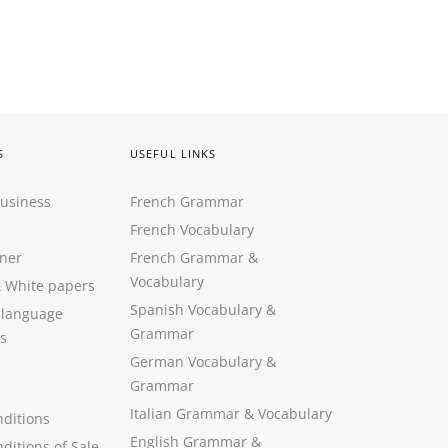
S
USEFUL LINKS
Business
French Grammar
French Vocabulary
ner
French Grammar &
Vocabulary
&
White papers
Spanish Vocabulary
&
 language
Grammar
s
German Vocabulary
&
Grammar
Italian Grammar
&
Vocabulary
ditions
English Grammar
&
ditions of Sale