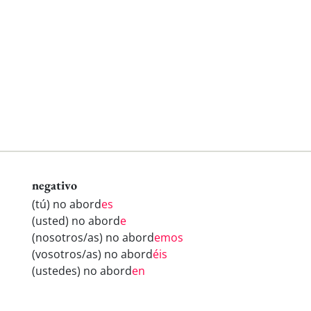
negativo
(tú) no abord
es
(usted) no abord
e
(nosotros/as) no abord
emos
(vosotros/as) no abord
éis
(ustedes) no abord
en