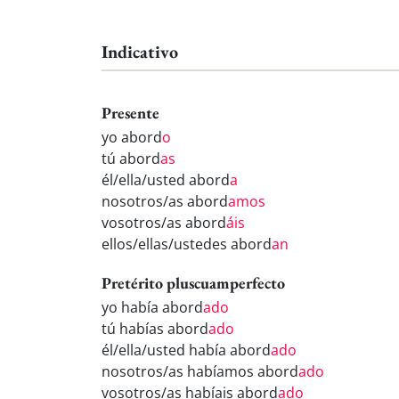
Indicativo
Presente
yo abord
o
tú abord
as
él/ella/usted abord
a
nosotros/as abord
amos
vosotros/as abord
áis
ellos/ellas/ustedes abord
an
Pretérito pluscuamperfecto
yo había abord
ado
tú habías abord
ado
él/ella/usted había abord
ado
nosotros/as habíamos abord
ado
vosotros/as habíais abord
ado