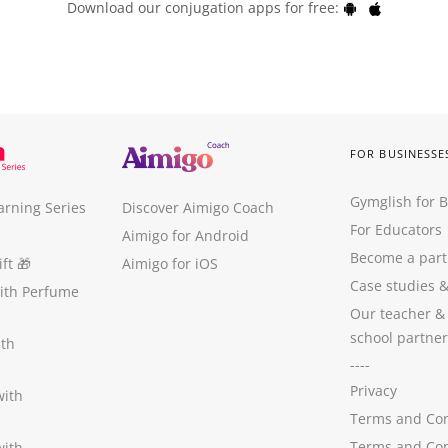
Download our conjugation apps for free:
FOR BUSINESSE
Gymglish for 
arning Series
Discover Aimigo Coach
For Educators
Aimigo for Android
Become a part
ft
🎁
Aimigo for iOS
Case studies
with Perfume
Our teacher &
school partner
ith
----
Privacy
with
Terms and Con
Terms and Con
with