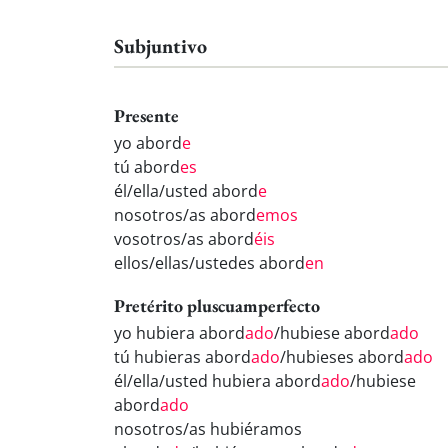
Subjuntivo
Presente
yo abord
e
tú abord
es
él/ella/usted abord
e
nosotros/as abord
emos
vosotros/as abord
éis
ellos/ellas/ustedes abord
en
Pretérito pluscuamperfecto
yo hubiera abord
ado
/hubiese abord
ado
tú hubieras abord
ado
/hubieses abord
ado
él/ella/usted hubiera abord
ado
/hubiese
abord
ado
nosotros/as hubiéramos