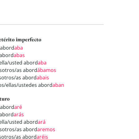
etérito imperfecto
 abord
aba
 abord
abas
/ella/usted abord
aba
sotros/as abord
ábamos
sotros/as abord
abais
los/ellas/ustedes abord
aban
turo
 abord
aré
 abord
arás
/ella/usted abord
ará
sotros/as abord
aremos
sotros/as abord
aréis