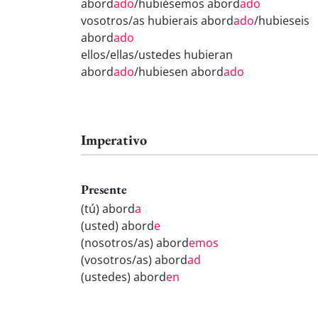
abord
ado
/hubiésemos abord
ado
vosotros/as hubierais abord
ado
/hubieseis
abord
ado
ellos/ellas/ustedes hubieran
abord
ado
/hubiesen abord
ado
Imperativo
Presente
(tú) abord
a
(usted) abord
e
(nosotros/as) abord
emos
(vosotros/as) abord
ad
(ustedes) abord
en