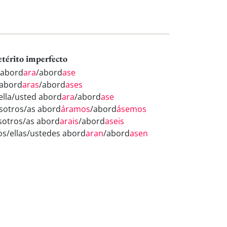
etérito imperfecto
 abord
ara
/abord
ase
 abord
aras
/abord
ases
/ella/usted abord
ara
/abord
ase
sotros/as abord
áramos
/abord
ásemos
sotros/as abord
arais
/abord
aseis
los/ellas/ustedes abord
aran
/abord
asen