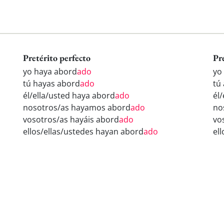
Pretérito perfecto
Pr
yo haya abord
ado
yo
tú hayas abord
ado
tú
él/ella/usted haya abord
ado
él
nosotros/as hayamos abord
ado
no
vosotros/as hayáis abord
ado
vo
ellos/ellas/ustedes hayan abord
ado
el