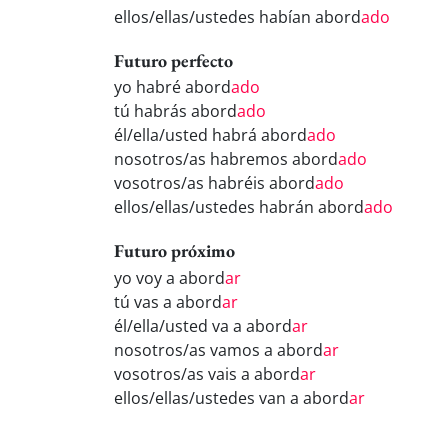
ellos/ellas/ustedes habían abord
ado
Futuro perfecto
yo habré abord
ado
tú habrás abord
ado
él/ella/usted habrá abord
ado
nosotros/as habremos abord
ado
vosotros/as habréis abord
ado
ellos/ellas/ustedes habrán abord
ado
Futuro próximo
yo voy a abord
ar
tú vas a abord
ar
él/ella/usted va a abord
ar
nosotros/as vamos a abord
ar
vosotros/as vais a abord
ar
ellos/ellas/ustedes van a abord
ar