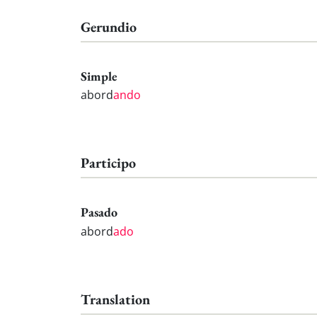
Gerundio
Simple
abord
ando
Participo
Pasado
abord
ado
Translation