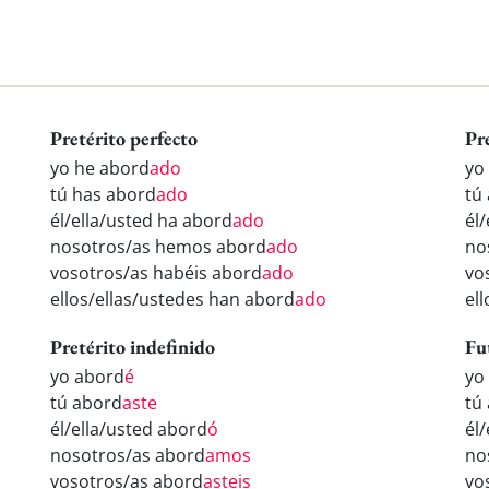
Pretérito perfecto
Pr
yo he abord
ado
yo
tú has abord
ado
tú
él/ella/usted ha abord
ado
él
nosotros/as hemos abord
ado
no
vosotros/as habéis abord
ado
vo
ellos/ellas/ustedes han abord
ado
el
Pretérito indefinido
Fu
yo abord
é
yo
tú abord
aste
tú
él/ella/usted abord
ó
él
nosotros/as abord
amos
no
vosotros/as abord
asteis
vo