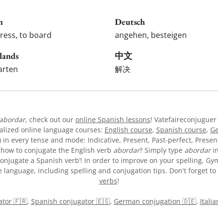
h
Deutsch
ress, to board
angehen, besteigen
lands
中文
arten
解决
abordar
, check out our
online Spanish lessons
! Vatefaireconjuguer
alized online language courses:
English course
,
Spanish course
,
Ge
) in every tense and mode: Indicative, Present, Past-perfect, Presen
re how to conjugate the English verb
abordar
? Simply type
abordar
in
onjugate a Spanish verb’! In order to improve on your spelling, Gym
 language, including spelling and conjugation tips. Don't forget to 
verbs
!
tor 🇫🇷
,
Spanish conjugator 🇪🇸
,
German conjugation 🇩🇪
,
Itali