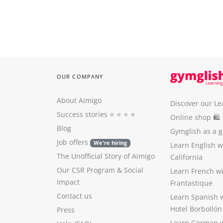
OUR COMPANY
About Aimigo
Discover our Le
Success stories
⭐️ ⭐️ ⭐️ ⭐️
Online shop 🛍
Blog
Gymglish as a gi
Job offers
We're hiring
Learn English 
The Unofficial Story of Aimigo
California
Our CSR Program
&
Social
Learn French w
Impact
Frantastique
Contact us
Learn Spanish 
Hotel Borbollón
Press
Learn German 