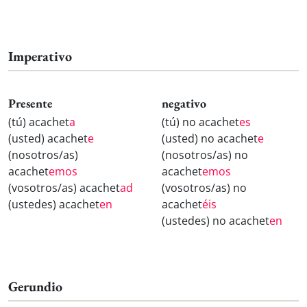
Imperativo
Presente
negativo
(tú) acachet
a
(tú) no acachet
es
(usted) acachet
e
(usted) no acachet
e
(nosotros/as)
(nosotros/as) no
acachet
emos
acachet
emos
(vosotros/as) acachet
ad
(vosotros/as) no
(ustedes) acachet
en
acachet
éis
(ustedes) no acachet
en
Gerundio