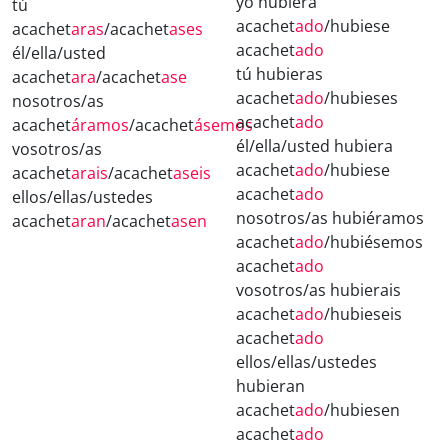
yo hubiera
tú
acachet
ado
/hubiese
acachet
aras
/acachet
ases
acachet
ado
él/ella/usted
tú hubieras
acachet
ara
/acachet
ase
acachet
ado
/hubieses
nosotros/as
acachet
ado
acachet
áramos
/acachet
ásemos
él/ella/usted hubiera
vosotros/as
acachet
ado
/hubiese
acachet
arais
/acachet
aseis
acachet
ado
ellos/ellas/ustedes
nosotros/as hubiéramos
acachet
aran
/acachet
asen
acachet
ado
/hubiésemos
acachet
ado
vosotros/as hubierais
acachet
ado
/hubieseis
acachet
ado
ellos/ellas/ustedes
hubieran
acachet
ado
/hubiesen
acachet
ado