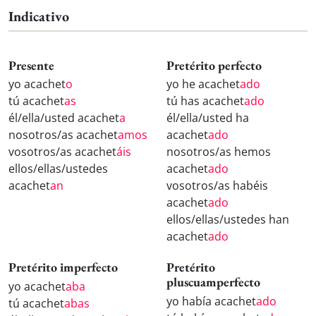
Indicativo
Presente
Pretérito perfecto
yo acachet
o
yo he acachet
ado
tú acachet
as
tú has acachet
ado
él/ella/usted acachet
a
él/ella/usted ha
nosotros/as acachet
amos
acachet
ado
vosotros/as acachet
áis
nosotros/as hemos
ellos/ellas/ustedes
acachet
ado
acachet
an
vosotros/as habéis
acachet
ado
ellos/ellas/ustedes han
acachet
ado
Pretérito imperfecto
Pretérito
pluscuamperfecto
yo acachet
aba
yo había acachet
ado
tú acachet
abas