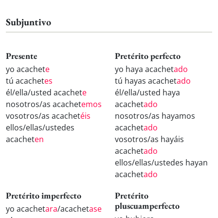
Subjuntivo
Presente
Pretérito perfecto
yo acachet
e
yo haya acachet
ado
tú acachet
es
tú hayas acachet
ado
él/ella/usted acachet
e
él/ella/usted haya
nosotros/as acachet
emos
acachet
ado
vosotros/as acachet
éis
nosotros/as hayamos
ellos/ellas/ustedes
acachet
ado
acachet
en
vosotros/as hayáis
acachet
ado
ellos/ellas/ustedes hayan
acachet
ado
Pretérito imperfecto
Pretérito
pluscuamperfecto
yo acachet
ara
/acachet
ase