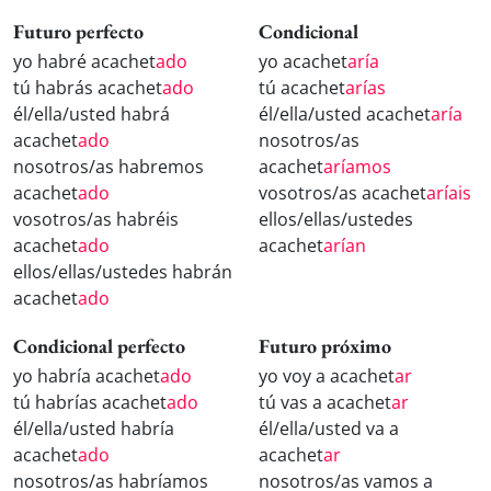
Futuro perfecto
Condicional
yo habré acachet
ado
yo acachet
aría
tú habrás acachet
ado
tú acachet
arías
él/ella/usted habrá
él/ella/usted acachet
aría
acachet
ado
nosotros/as
nosotros/as habremos
acachet
aríamos
acachet
ado
vosotros/as acachet
aríais
vosotros/as habréis
ellos/ellas/ustedes
acachet
ado
acachet
arían
ellos/ellas/ustedes habrán
acachet
ado
Condicional perfecto
Futuro próximo
yo habría acachet
ado
yo voy a acachet
ar
tú habrías acachet
ado
tú vas a acachet
ar
él/ella/usted habría
él/ella/usted va a
acachet
ado
acachet
ar
nosotros/as habríamos
nosotros/as vamos a