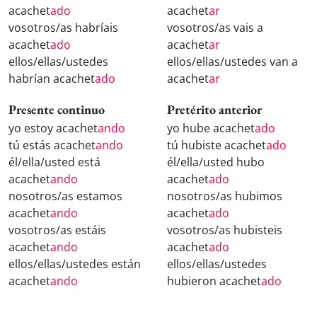
acachet
ado
acachet
ar
vosotros/as habríais
vosotros/as vais a
acachet
ado
acachet
ar
ellos/ellas/ustedes
ellos/ellas/ustedes van a
habrían acachet
ado
acachet
ar
Presente continuo
Pretérito anterior
yo estoy acachet
ando
yo hube acachet
ado
tú estás acachet
ando
tú hubiste acachet
ado
él/ella/usted está
él/ella/usted hubo
acachet
ando
acachet
ado
nosotros/as estamos
nosotros/as hubimos
acachet
ando
acachet
ado
vosotros/as estáis
vosotros/as hubisteis
acachet
ando
acachet
ado
ellos/ellas/ustedes están
ellos/ellas/ustedes
acachet
ando
hubieron acachet
ado