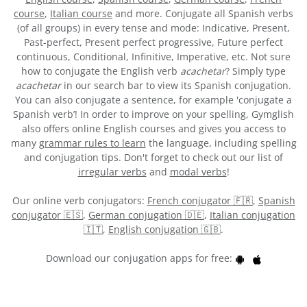
course
,
Italian course
and more. Conjugate all Spanish verbs
(of all groups) in every tense and mode: Indicative, Present,
Past-perfect, Present perfect progressive, Future perfect
continuous, Conditional, Infinitive, Imperative, etc. Not sure
how to conjugate the English verb
acachetar
? Simply type
acachetar
in our search bar to view its Spanish conjugation.
You can also conjugate a sentence, for example 'conjugate a
Spanish verb’! In order to improve on your spelling, Gymglish
also offers online English courses and gives you access to
many
grammar rules to learn
the language, including spelling
and conjugation tips. Don't forget to check out our list of
irregular verbs
and
modal verbs
!
Our online verb conjugators:
French conjugator 🇫🇷
,
Spanish
conjugator 🇪🇸
,
German conjugation 🇩🇪
,
Italian conjugation
🇮🇹
,
English conjugation 🇬🇧
.
Download our conjugation apps for free: