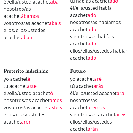
tú habías acachet
ado
él/ella/usted acachet
aba
él/ella/usted había
nosotros/as
acachet
ado
acachet
ábamos
nosotros/as habíamos
vosotros/as acachet
abais
acachet
ado
ellos/ellas/ustedes
vosotros/as habíais
acachet
aban
acachet
ado
ellos/ellas/ustedes habían
acachet
ado
Pretérito indefinido
Futuro
yo acachet
é
yo acachet
aré
tú acachet
aste
tú acachet
arás
él/ella/usted acachet
ó
él/ella/usted acachet
ará
nosotros/as acachet
amos
nosotros/as
vosotros/as acachet
asteis
acachet
aremos
ellos/ellas/ustedes
vosotros/as acachet
aréis
acachet
aron
ellos/ellas/ustedes
acachet
arán