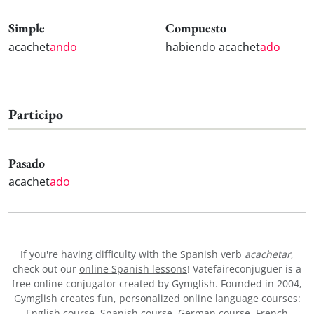
Simple
Compuesto
acachet
ando
habiendo acachet
ado
Participo
Pasado
acachet
ado
If you're having difficulty with the Spanish verb
acachetar
,
check out our
online Spanish lessons
! Vatefaireconjuguer is a
free online conjugator created by Gymglish. Founded in 2004,
Gymglish creates fun, personalized online language courses:
English course
,
Spanish course
,
German course
,
French