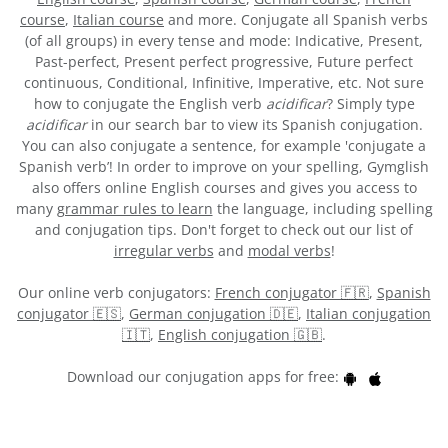
course
,
Italian course
and more. Conjugate all Spanish verbs
(of all groups) in every tense and mode: Indicative, Present,
Past-perfect, Present perfect progressive, Future perfect
continuous, Conditional, Infinitive, Imperative, etc. Not sure
how to conjugate the English verb
acidificar
? Simply type
acidificar
in our search bar to view its Spanish conjugation.
You can also conjugate a sentence, for example 'conjugate a
Spanish verb’! In order to improve on your spelling, Gymglish
also offers online English courses and gives you access to
many
grammar rules to learn
the language, including spelling
and conjugation tips. Don't forget to check out our list of
irregular verbs
and
modal verbs
!
Our online verb conjugators:
French conjugator 🇫🇷
,
Spanish
conjugator 🇪🇸
,
German conjugation 🇩🇪
,
Italian conjugation
🇮🇹
,
English conjugation 🇬🇧
.
Download our conjugation apps for free: