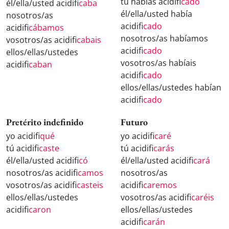
tú habías acidifi
cado
él/ella/usted acidifi
caba
él/ella/usted había
nosotros/as
acidifi
cado
acidifi
cábamos
nosotros/as habíamos
vosotros/as acidifi
cabais
acidifi
cado
ellos/ellas/ustedes
vosotros/as habíais
acidifi
caban
acidifi
cado
ellos/ellas/ustedes habían
acidifi
cado
Pretérito indefinido
Futuro
yo acidifi
qué
yo acidifi
caré
tú acidifi
caste
tú acidifi
carás
él/ella/usted acidifi
có
él/ella/usted acidifi
cará
nosotros/as acidifi
camos
nosotros/as
vosotros/as acidifi
casteis
acidifi
caremos
ellos/ellas/ustedes
vosotros/as acidifi
caréis
acidifi
caron
ellos/ellas/ustedes
acidifi
carán