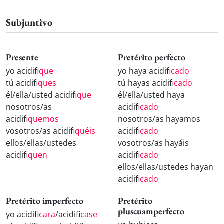
Subjuntivo
Presente
Pretérito perfecto
yo acidifi
que
yo haya acidifi
cado
tú acidifi
ques
tú hayas acidifi
cado
él/ella/usted acidifi
que
él/ella/usted haya
nosotros/as
acidifi
cado
acidifi
quemos
nosotros/as hayamos
vosotros/as acidifi
quéis
acidifi
cado
ellos/ellas/ustedes
vosotros/as hayáis
acidifi
quen
acidifi
cado
ellos/ellas/ustedes hayan
acidifi
cado
Pretérito imperfecto
Pretérito
pluscuamperfecto
yo acidifi
cara
/acidifi
case