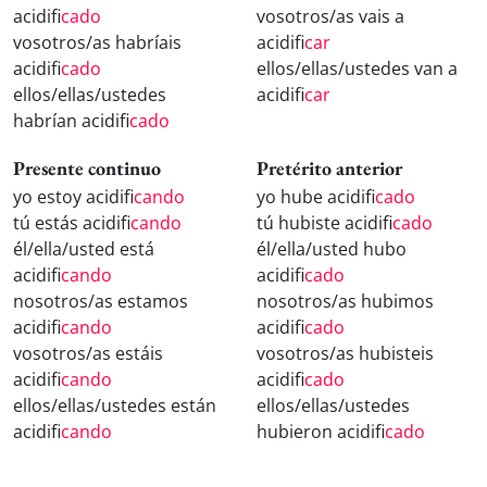
acidifi
cado
vosotros/as vais a
vosotros/as habríais
acidifi
car
acidifi
cado
ellos/ellas/ustedes van a
ellos/ellas/ustedes
acidifi
car
habrían acidifi
cado
Presente continuo
Pretérito anterior
yo estoy acidifi
cando
yo hube acidifi
cado
tú estás acidifi
cando
tú hubiste acidifi
cado
él/ella/usted está
él/ella/usted hubo
acidifi
cando
acidifi
cado
nosotros/as estamos
nosotros/as hubimos
acidifi
cando
acidifi
cado
vosotros/as estáis
vosotros/as hubisteis
acidifi
cando
acidifi
cado
ellos/ellas/ustedes están
ellos/ellas/ustedes
acidifi
cando
hubieron acidifi
cado