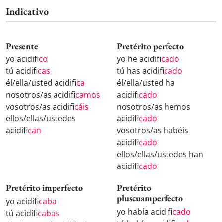
Indicativo
Presente
Pretérito perfecto
yo acidifi
co
yo he acidifi
cado
tú acidifi
cas
tú has acidifi
cado
él/ella/usted acidifi
ca
él/ella/usted ha
nosotros/as acidifi
camos
acidifi
cado
vosotros/as acidifi
cáis
nosotros/as hemos
ellos/ellas/ustedes
acidifi
cado
acidifi
can
vosotros/as habéis
acidifi
cado
ellos/ellas/ustedes han
acidifi
cado
Pretérito imperfecto
Pretérito
pluscuamperfecto
yo acidifi
caba
yo había acidifi
cado
tú acidifi
cabas