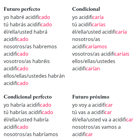
Futuro perfecto
Condicional
yo habré acidifi
cado
yo acidifi
caría
tú habrás acidifi
cado
tú acidifi
carías
él/ella/usted habrá
él/ella/usted acidifi
caría
acidifi
cado
nosotros/as
nosotros/as habremos
acidifi
caríamos
acidifi
cado
vosotros/as acidifi
caríais
vosotros/as habréis
ellos/ellas/ustedes
acidifi
cado
acidifi
carían
ellos/ellas/ustedes habrán
acidifi
cado
Condicional perfecto
Futuro próximo
yo habría acidifi
cado
yo voy a acidifi
car
tú habrías acidifi
cado
tú vas a acidifi
car
él/ella/usted habría
él/ella/usted va a acidifi
car
acidifi
cado
nosotros/as vamos a
nosotros/as habríamos
acidifi
car