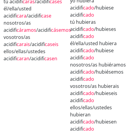
yo hubiera
tú acidifi
caras
/acidifi
cases
acidifi
cado
/hubiese
él/ella/usted
acidifi
cado
acidifi
cara
/acidifi
case
tú hubieras
nosotros/as
acidifi
cado
/hubieses
acidifi
cáramos
/acidifi
cásemos
acidifi
cado
vosotros/as
él/ella/usted hubiera
acidifi
carais
/acidifi
caseis
acidifi
cado
/hubiese
ellos/ellas/ustedes
acidifi
cado
acidifi
caran
/acidifi
casen
nosotros/as hubiéramos
acidifi
cado
/hubiésemos
acidifi
cado
vosotros/as hubierais
acidifi
cado
/hubieseis
acidifi
cado
ellos/ellas/ustedes
hubieran
acidifi
cado
/hubiesen
acidifi
cado