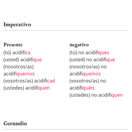
Imperativo
Presente
negativo
(tú) acidifi
ca
(tú) no acidifi
ques
(usted) acidifi
que
(usted) no acidifi
que
(nosotros/as)
(nosotros/as) no
acidifi
quemos
acidifi
quemos
(vosotros/as) acidifi
cad
(vosotros/as) no
(ustedes) acidifi
quen
acidifi
quéis
(ustedes) no acidifi
quen
Gerundio