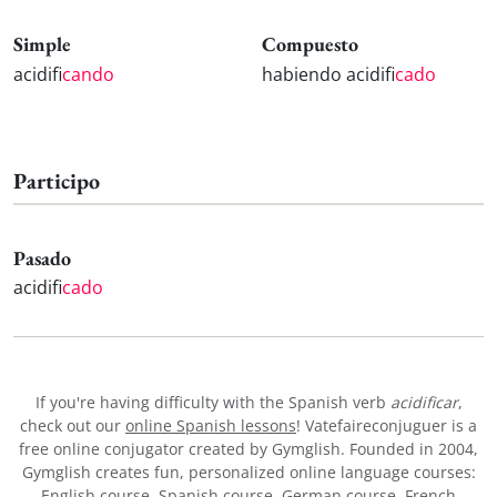
Simple
Compuesto
acidifi
cando
habiendo acidifi
cado
Participo
Pasado
acidifi
cado
If you're having difficulty with the Spanish verb
acidificar
,
check out our
online Spanish lessons
! Vatefaireconjuguer is a
free online conjugator created by Gymglish. Founded in 2004,
Gymglish creates fun, personalized online language courses:
English course
,
Spanish course
,
German course
,
French