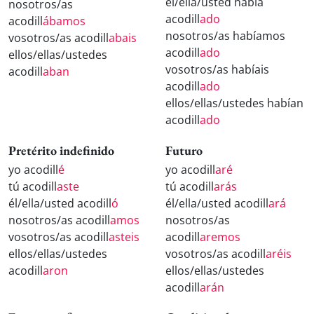
él/ella/usted había
nosotros/as
acodill
ado
acodill
ábamos
nosotros/as habíamos
vosotros/as acodill
abais
acodill
ado
ellos/ellas/ustedes
vosotros/as habíais
acodill
aban
acodill
ado
ellos/ellas/ustedes habían
acodill
ado
Pretérito indefinido
Futuro
yo acodill
é
yo acodill
aré
tú acodill
aste
tú acodill
arás
él/ella/usted acodill
ó
él/ella/usted acodill
ará
nosotros/as acodill
amos
nosotros/as
vosotros/as acodill
asteis
acodill
aremos
ellos/ellas/ustedes
vosotros/as acodill
aréis
acodill
aron
ellos/ellas/ustedes
acodill
arán