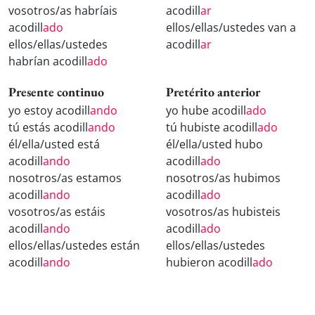
vosotros/as habríais
acodill
ar
acodill
ado
ellos/ellas/ustedes van a
ellos/ellas/ustedes
acodill
ar
habrían acodill
ado
Presente continuo
Pretérito anterior
yo estoy acodill
ando
yo hube acodill
ado
tú estás acodill
ando
tú hubiste acodill
ado
él/ella/usted está
él/ella/usted hubo
acodill
ando
acodill
ado
nosotros/as estamos
nosotros/as hubimos
acodill
ando
acodill
ado
vosotros/as estáis
vosotros/as hubisteis
acodill
ando
acodill
ado
ellos/ellas/ustedes están
ellos/ellas/ustedes
acodill
ando
hubieron acodill
ado