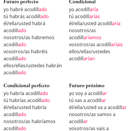
Futuro perfecto
Condicional
yo habré acodill
ado
yo acodill
aría
tú habrás acodill
ado
tú acodill
arías
él/ella/usted habrá
él/ella/usted acodill
aría
acodill
ado
nosotros/as
nosotros/as habremos
acodill
aríamos
acodill
ado
vosotros/as acodill
aríais
vosotros/as habréis
ellos/ellas/ustedes
acodill
ado
acodill
arían
ellos/ellas/ustedes habrán
acodill
ado
Condicional perfecto
Futuro próximo
yo habría acodill
ado
yo voy a acodill
ar
tú habrías acodill
ado
tú vas a acodill
ar
él/ella/usted habría
él/ella/usted va a acodill
ar
acodill
ado
nosotros/as vamos a
nosotros/as habríamos
acodill
ar
acodill
ado
vosotros/as vais a