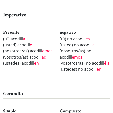
Imperativo
Presente
negativo
(tú) acodill
a
(tú) no acodill
es
(usted) acodill
e
(usted) no acodill
e
(nosotros/as) acodill
emos
(nosotros/as) no
(vosotros/as) acodill
ad
acodill
emos
(ustedes) acodill
en
(vosotros/as) no acodill
éis
(ustedes) no acodill
en
Gerundio
Simple
Compuesto