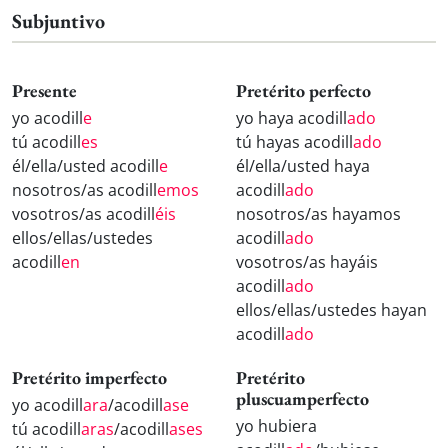
Subjuntivo
Presente
Pretérito perfecto
yo acodill
e
yo haya acodill
ado
tú acodill
es
tú hayas acodill
ado
él/ella/usted acodill
e
él/ella/usted haya
nosotros/as acodill
emos
acodill
ado
vosotros/as acodill
éis
nosotros/as hayamos
ellos/ellas/ustedes
acodill
ado
acodill
en
vosotros/as hayáis
acodill
ado
ellos/ellas/ustedes hayan
acodill
ado
Pretérito imperfecto
Pretérito
pluscuamperfecto
yo acodill
ara
/acodill
ase
yo hubiera
tú acodill
aras
/acodill
ases