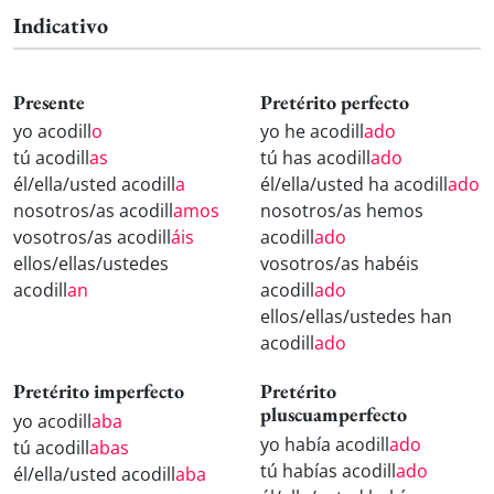
Indicativo
Presente
Pretérito perfecto
yo acodill
o
yo he acodill
ado
tú acodill
as
tú has acodill
ado
él/ella/usted acodill
a
él/ella/usted ha acodill
ado
nosotros/as acodill
amos
nosotros/as hemos
vosotros/as acodill
áis
acodill
ado
ellos/ellas/ustedes
vosotros/as habéis
acodill
an
acodill
ado
ellos/ellas/ustedes han
acodill
ado
Pretérito imperfecto
Pretérito
pluscuamperfecto
yo acodill
aba
yo había acodill
ado
tú acodill
abas
tú habías acodill
ado
él/ella/usted acodill
aba