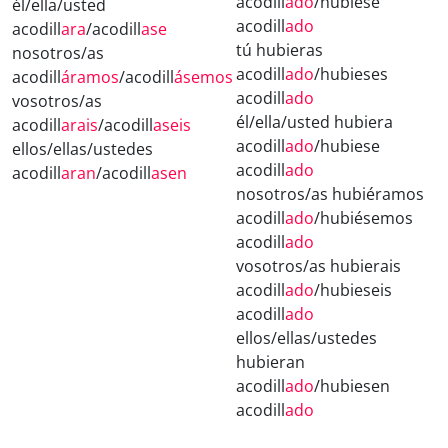
acodill
ado
/hubiese
él/ella/usted
acodill
ado
acodill
ara
/acodill
ase
tú hubieras
nosotros/as
acodill
ado
/hubieses
acodill
áramos
/acodill
ásemos
acodill
ado
vosotros/as
él/ella/usted hubiera
acodill
arais
/acodill
aseis
acodill
ado
/hubiese
ellos/ellas/ustedes
acodill
ado
acodill
aran
/acodill
asen
nosotros/as hubiéramos
acodill
ado
/hubiésemos
acodill
ado
vosotros/as hubierais
acodill
ado
/hubieseis
acodill
ado
ellos/ellas/ustedes
hubieran
acodill
ado
/hubiesen
acodill
ado