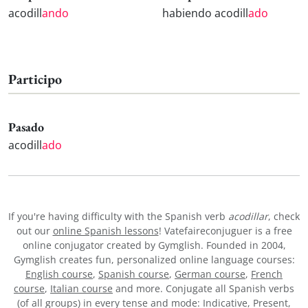
acodill
ando
habiendo acodill
ado
Participo
Pasado
acodill
ado
If you're having difficulty with the Spanish verb
acodillar
, check
out our
online Spanish lessons
! Vatefaireconjuguer is a free
online conjugator created by Gymglish. Founded in 2004,
Gymglish creates fun, personalized online language courses:
English course
,
Spanish course
,
German course
,
French
course
,
Italian course
and more. Conjugate all Spanish verbs
(of all groups) in every tense and mode: Indicative, Present,