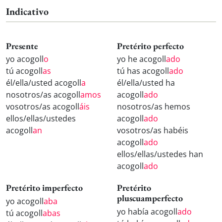
Indicativo
Presente
Pretérito perfecto
yo acogoll
o
yo he acogoll
ado
tú acogoll
as
tú has acogoll
ado
él/ella/usted acogoll
a
él/ella/usted ha
nosotros/as acogoll
amos
acogoll
ado
vosotros/as acogoll
áis
nosotros/as hemos
ellos/ellas/ustedes
acogoll
ado
acogoll
an
vosotros/as habéis
acogoll
ado
ellos/ellas/ustedes han
acogoll
ado
Pretérito imperfecto
Pretérito
pluscuamperfecto
yo acogoll
aba
yo había acogoll
ado
tú acogoll
abas