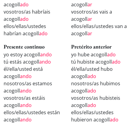
acogoll
ado
acogoll
ar
vosotros/as habríais
vosotros/as vais a
acogoll
ado
acogoll
ar
ellos/ellas/ustedes
ellos/ellas/ustedes van a
habrían acogoll
ado
acogoll
ar
Presente continuo
Pretérito anterior
yo estoy acogoll
ando
yo hube acogoll
ado
tú estás acogoll
ando
tú hubiste acogoll
ado
él/ella/usted está
él/ella/usted hubo
acogoll
ando
acogoll
ado
nosotros/as estamos
nosotros/as hubimos
acogoll
ando
acogoll
ado
vosotros/as estáis
vosotros/as hubisteis
acogoll
ando
acogoll
ado
ellos/ellas/ustedes están
ellos/ellas/ustedes
acogoll
ando
hubieron acogoll
ado