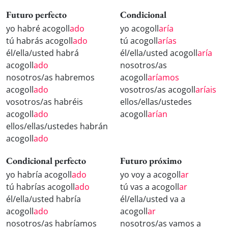
Futuro perfecto
Condicional
yo habré acogoll
ado
yo acogoll
aría
tú habrás acogoll
ado
tú acogoll
arías
él/ella/usted habrá
él/ella/usted acogoll
aría
acogoll
ado
nosotros/as
nosotros/as habremos
acogoll
aríamos
acogoll
ado
vosotros/as acogoll
aríais
vosotros/as habréis
ellos/ellas/ustedes
acogoll
ado
acogoll
arían
ellos/ellas/ustedes habrán
acogoll
ado
Condicional perfecto
Futuro próximo
yo habría acogoll
ado
yo voy a acogoll
ar
tú habrías acogoll
ado
tú vas a acogoll
ar
él/ella/usted habría
él/ella/usted va a
acogoll
ado
acogoll
ar
nosotros/as habríamos
nosotros/as vamos a