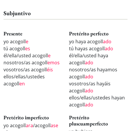
Subjuntivo
Presente
Pretérito perfecto
yo acogoll
e
yo haya acogoll
ado
tú acogoll
es
tú hayas acogoll
ado
él/ella/usted acogoll
e
él/ella/usted haya
nosotros/as acogoll
emos
acogoll
ado
vosotros/as acogoll
éis
nosotros/as hayamos
ellos/ellas/ustedes
acogoll
ado
acogoll
en
vosotros/as hayáis
acogoll
ado
ellos/ellas/ustedes hayan
acogoll
ado
Pretérito imperfecto
Pretérito
pluscuamperfecto
yo acogoll
ara
/acogoll
ase