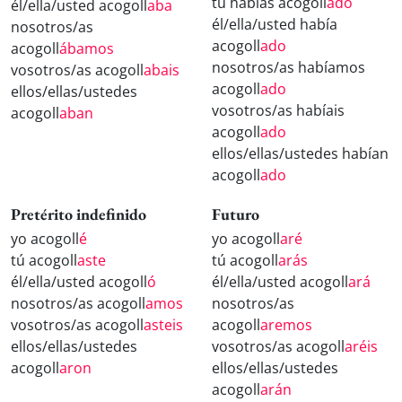
tú habías acogoll
ado
él/ella/usted acogoll
aba
él/ella/usted había
nosotros/as
acogoll
ado
acogoll
ábamos
nosotros/as habíamos
vosotros/as acogoll
abais
acogoll
ado
ellos/ellas/ustedes
vosotros/as habíais
acogoll
aban
acogoll
ado
ellos/ellas/ustedes habían
acogoll
ado
Pretérito indefinido
Futuro
yo acogoll
é
yo acogoll
aré
tú acogoll
aste
tú acogoll
arás
él/ella/usted acogoll
ó
él/ella/usted acogoll
ará
nosotros/as acogoll
amos
nosotros/as
vosotros/as acogoll
asteis
acogoll
aremos
ellos/ellas/ustedes
vosotros/as acogoll
aréis
acogoll
aron
ellos/ellas/ustedes
acogoll
arán