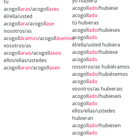
yo hubiera
tú
acogoll
ado
/hubiese
acogoll
aras
/acogoll
ases
acogoll
ado
él/ella/usted
tú hubieras
acogoll
ara
/acogoll
ase
acogoll
ado
/hubieses
nosotros/as
acogoll
ado
acogoll
áramos
/acogoll
ásemos
él/ella/usted hubiera
vosotros/as
acogoll
ado
/hubiese
acogoll
arais
/acogoll
aseis
acogoll
ado
ellos/ellas/ustedes
nosotros/as hubiéramos
acogoll
aran
/acogoll
asen
acogoll
ado
/hubiésemos
acogoll
ado
vosotros/as hubierais
acogoll
ado
/hubieseis
acogoll
ado
ellos/ellas/ustedes
hubieran
acogoll
ado
/hubiesen
acogoll
ado