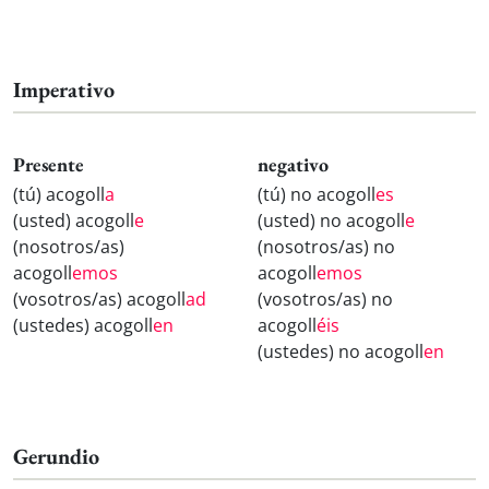
Imperativo
Presente
negativo
(tú) acogoll
a
(tú) no acogoll
es
(usted) acogoll
e
(usted) no acogoll
e
(nosotros/as)
(nosotros/as) no
acogoll
emos
acogoll
emos
(vosotros/as) acogoll
ad
(vosotros/as) no
(ustedes) acogoll
en
acogoll
éis
(ustedes) no acogoll
en
Gerundio