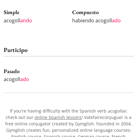
Simple
Compuesto
acogoll
ando
habiendo acogoll
ado
Participo
Pasado
acogoll
ado
If you're having difficulty with the Spanish verb
acogollar
,
check out our
online Spanish lessons
! Vatefaireconjuguer is a
free online conjugator created by Gymglish. Founded in 2004,
Gymglish creates fun, personalized online language courses:
English course
,
Spanish course
,
German course
,
French