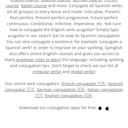
course
,
Italian course
and more. Conjugate all Spanish verbs
(of all groups) in every tense and mode: Indicative, Present,
Past-perfect, Present perfect progressive, Future perfect
continuous, Conditional, Infinitive, Imperative, etc. Not sure
how to conjugate the English verb
acogollar
? Simply type
acogollar
in our search bar to view its Spanish conjugation.
You can also conjugate a sentence, for example 'conjugate a
Spanish verb’! In order to improve on your spelling, Gymglish
also offers online English courses and gives you access to
many
grammar rules to learn
the language, including spelling
and conjugation tips. Don't forget to check out our list of
irregular verbs
and
modal verbs
!
Our online verb conjugators:
French conjugator 🇫🇷
,
Spanish
conjugator 🇪🇸
,
German conjugation 🇩🇪
,
Italian conjugation
🇮🇹
,
English conjugation 🇬🇧
.
Download our conjugation apps for free: