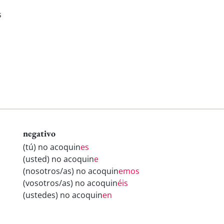
s
negativo
(tú) no acoquin
es
(usted) no acoquin
e
(nosotros/as) no acoquin
emos
(vosotros/as) no acoquin
éis
(ustedes) no acoquin
en