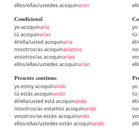
ellos/ellas/ustedes acoquin
aron
el
Condicional
Co
yo acoquin
aría
yo
tú acoquin
arías
tú
él/ella/usted acoquin
aría
él
nosotros/as acoquin
aríamos
no
vosotros/as acoquin
aríais
vo
ellos/ellas/ustedes acoquin
arían
el
Presente continuo
Pr
yo estoy acoquin
ando
yo
tú estás acoquin
ando
tú
él/ella/usted está acoquin
ando
él
nosotros/as estamos acoquin
ando
no
vosotros/as estáis acoquin
ando
vo
ellos/ellas/ustedes están acoquin
ando
el