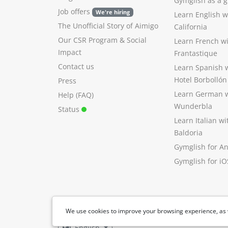
Gymglish as a gi
Job offers
We're hiring
Learn English 
The Unofficial Story of Aimigo
California
Our CSR Program
&
Social
Learn French w
Impact
Frantastique
Contact us
Learn Spanish 
Hotel Borbollón
Press
Learn German 
Help (FAQ)
Wunderbla
Status
Learn Italian w
Baldoria
Gymglish for A
Gymglish for iO
We use cookies to improve your browsing experience, as 
English