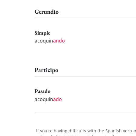
Gerundio
Simple
acoquin
ando
Participo
Pasado
acoquin
ado
If you're having difficulty with the Spanish verb
a