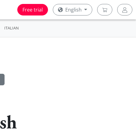
Free trial
English
ITALIAN
sh