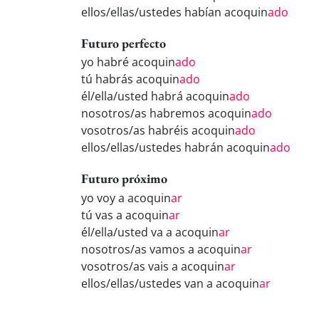
ellos/ellas/ustedes habían acoquin
ado
Futuro perfecto
yo habré acoquin
ado
tú habrás acoquin
ado
él/ella/usted habrá acoquin
ado
nosotros/as habremos acoquin
ado
vosotros/as habréis acoquin
ado
ellos/ellas/ustedes habrán acoquin
ado
Futuro próximo
yo voy a acoquin
ar
tú vas a acoquin
ar
él/ella/usted va a acoquin
ar
nosotros/as vamos a acoquin
ar
vosotros/as vais a acoquin
ar
ellos/ellas/ustedes van a acoquin
ar