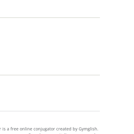
r is a free online conjugator created by Gymglish.