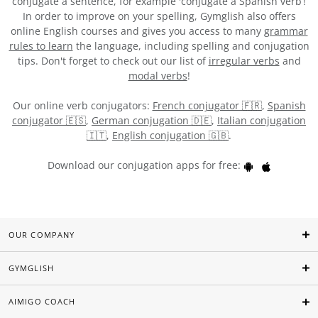
conjugate a sentence, for example 'conjugate a Spanish verb’!
In order to improve on your spelling, Gymglish also offers
online English courses and gives you access to many
grammar
rules to learn
the language, including spelling and conjugation
tips. Don't forget to check out our list of
irregular verbs
and
modal verbs
!
Our online verb conjugators:
French conjugator 🇫🇷
,
Spanish
conjugator 🇪🇸
,
German conjugation 🇩🇪
,
Italian conjugation
🇮🇹
,
English conjugation 🇬🇧
.
Download our conjugation apps for free:
OUR COMPANY
GYMGLISH
AIMIGO COACH