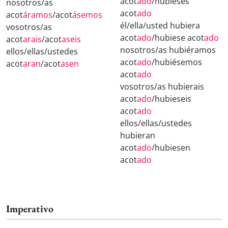
acot
ado
/hubieses
nosotros/as
acot
ado
acot
áramos
/acot
ásemos
él/ella/usted hubiera
vosotros/as
acot
ado
/hubiese acot
ado
acot
arais
/acot
aseis
nosotros/as hubiéramos
ellos/ellas/ustedes
acot
ado
/hubiésemos
acot
aran
/acot
asen
acot
ado
vosotros/as hubierais
acot
ado
/hubieseis
acot
ado
ellos/ellas/ustedes
hubieran
acot
ado
/hubiesen
acot
ado
Imperativo