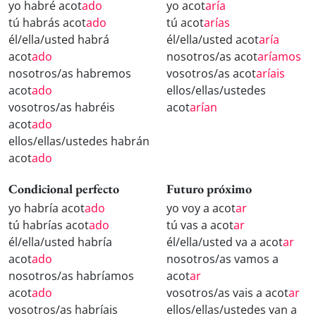
yo habré acot
ado
yo acot
aría
tú habrás acot
ado
tú acot
arías
él/ella/usted habrá
él/ella/usted acot
aría
acot
ado
nosotros/as acot
aríamos
nosotros/as habremos
vosotros/as acot
aríais
acot
ado
ellos/ellas/ustedes
vosotros/as habréis
acot
arían
acot
ado
ellos/ellas/ustedes habrán
acot
ado
Condicional perfecto
Futuro próximo
yo habría acot
ado
yo voy a acot
ar
tú habrías acot
ado
tú vas a acot
ar
él/ella/usted habría
él/ella/usted va a acot
ar
acot
ado
nosotros/as vamos a
nosotros/as habríamos
acot
ar
acot
ado
vosotros/as vais a acot
ar
vosotros/as habríais
ellos/ellas/ustedes van a