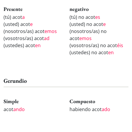
Presente
negativo
(tú) acot
a
(tú) no acot
es
(usted) acot
e
(usted) no acot
e
(nosotros/as) acot
emos
(nosotros/as) no
(vosotros/as) acot
ad
acot
emos
(ustedes) acot
en
(vosotros/as) no acot
éis
(ustedes) no acot
en
Gerundio
Simple
Compuesto
acot
ando
habiendo acot
ado