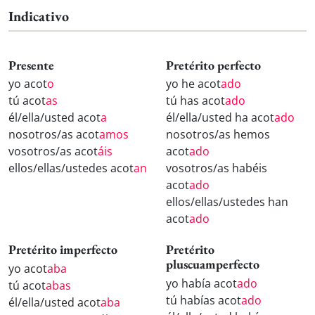
Indicativo
Presente
Pretérito perfecto
yo acot
o
yo he acot
ado
tú acot
as
tú has acot
ado
él/ella/usted acot
a
él/ella/usted ha acot
ado
nosotros/as acot
amos
nosotros/as hemos
vosotros/as acot
áis
acot
ado
ellos/ellas/ustedes acot
an
vosotros/as habéis
acot
ado
ellos/ellas/ustedes han
acot
ado
Pretérito imperfecto
Pretérito
pluscuamperfecto
yo acot
aba
yo había acot
ado
tú acot
abas
tú habías acot
ado
él/ella/usted acot
aba