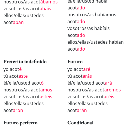
él/ella/usted había
nosotros/as acot
ábamos
acot
ado
vosotros/as acot
abais
nosotros/as habíamos
ellos/ellas/ustedes
acot
ado
acot
aban
vosotros/as habíais
acot
ado
ellos/ellas/ustedes habían
acot
ado
Pretérito indefinido
Futuro
yo acot
é
yo acot
aré
tú acot
aste
tú acot
arás
él/ella/usted acot
ó
él/ella/usted acot
ará
nosotros/as acot
amos
nosotros/as acot
aremos
vosotros/as acot
asteis
vosotros/as acot
aréis
ellos/ellas/ustedes
ellos/ellas/ustedes
acot
aron
acot
arán
Futuro perfecto
Condicional