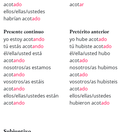
acot
ado
acot
ar
ellos/ellas/ustedes
habrían acot
ado
Presente continuo
Pretérito anterior
yo estoy acot
ando
yo hube acot
ado
tú estás acot
ando
tú hubiste acot
ado
él/ella/usted está
él/ella/usted hubo
acot
ando
acot
ado
nosotros/as estamos
nosotros/as hubimos
acot
ando
acot
ado
vosotros/as estáis
vosotros/as hubisteis
acot
ando
acot
ado
ellos/ellas/ustedes están
ellos/ellas/ustedes
acot
ando
hubieron acot
ado
Subjuntivo