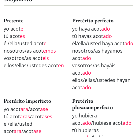
Presente
Pretérito perfecto
yo acot
e
yo haya acot
ado
tú acot
es
tú hayas acot
ado
él/ella/usted acot
e
él/ella/usted haya acot
ado
nosotros/as acot
emos
nosotros/as hayamos
vosotros/as acot
éis
acot
ado
ellos/ellas/ustedes acot
en
vosotros/as hayáis
acot
ado
ellos/ellas/ustedes hayan
acot
ado
Pretérito imperfecto
Pretérito
pluscuamperfecto
yo acot
ara
/acot
ase
yo hubiera
tú acot
aras
/acot
ases
acot
ado
/hubiese acot
ado
él/ella/usted
tú hubieras
acot
ara
/acot
ase