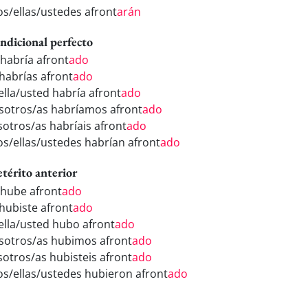
los/ellas/ustedes afront
arán
ndicional perfecto
 habría afront
ado
 habrías afront
ado
ella/usted habría afront
ado
sotros/as habríamos afront
ado
sotros/as habríais afront
ado
los/ellas/ustedes habrían afront
ado
etérito anterior
 hube afront
ado
 hubiste afront
ado
/ella/usted hubo afront
ado
sotros/as hubimos afront
ado
sotros/as hubisteis afront
ado
los/ellas/ustedes hubieron afront
ado