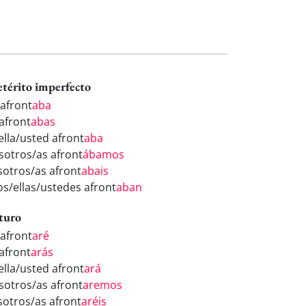
etérito imperfecto
 afront
aba
 afront
abas
ella/usted afront
aba
sotros/as afront
ábamos
sotros/as afront
abais
los/ellas/ustedes afront
aban
turo
 afront
aré
 afront
arás
ella/usted afront
ará
sotros/as afront
aremos
sotros/as afront
aréis