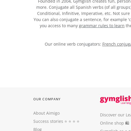
Founded in 2004, Gymglish creates fun, person
more. Conjugate all Spanish verbs (of all groups
Conditional, Infinitive, Imperative, etc. Not su
You can also conjugate a sentence, for example 'c
you access to many
grammar rules to learn
the
Our online verb conjugators:
French conjuga
OUR COMPANY
About Aimigo
Discover our Le
Success stories
⭐️ ⭐️ ⭐️ ⭐️
Online shop 🛍
Blog