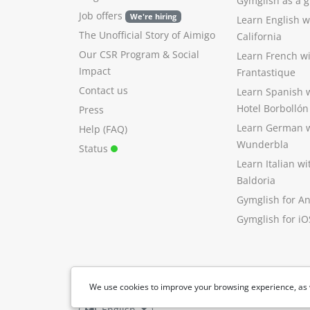
Gymglish as a gi
Job offers
We're hiring
Learn English 
The Unofficial Story of Aimigo
California
Our CSR Program
&
Social
Learn French w
Impact
Frantastique
Contact us
Learn Spanish 
Hotel Borbollón
Press
Learn German 
Help (FAQ)
Wunderbla
Status
Learn Italian w
Baldoria
Gymglish for A
Gymglish for iO
We use cookies to improve your browsing experience, as 
English