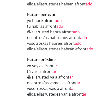
ellos/ellas/ustedes habían afront
ado
Futuro perfecto
yo habré afront
ado
tú habrás afront
ado
él/ella/usted habrá afront
ado
nosotros/as habremos afront
ado
vosotros/as habréis afront
ado
ellos/ellas/ustedes habrán afront
ado
Futuro próximo
yo voy a afront
ar
tú vas a afront
ar
él/ella/usted va a afront
ar
nosotros/as vamos a afront
ar
vosotros/as vais a afront
ar
ellos/ellas/ustedes van a afront
ar