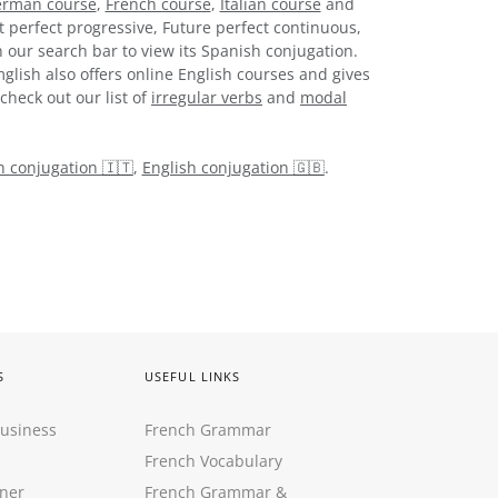
rman course
,
French course
,
Italian course
and
t perfect progressive, Future perfect continuous,
 our search bar to view its Spanish conjugation.
glish also offers online English courses and gives
check out our list of
irregular verbs
and
modal
an conjugation 🇮🇹
,
English conjugation 🇬🇧
.
S
USEFUL LINKS
Business
French Grammar
French Vocabulary
ner
French Grammar &