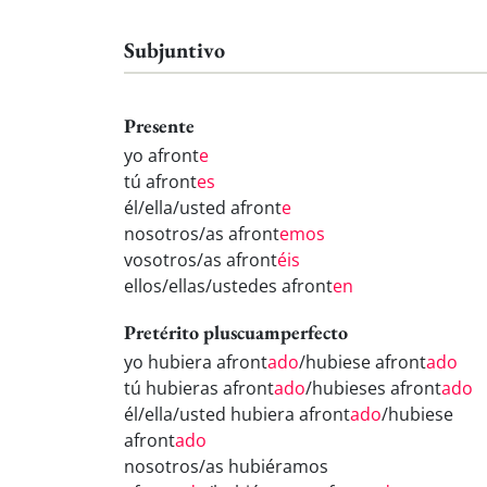
Subjuntivo
Presente
yo afront
e
tú afront
es
él/ella/usted afront
e
nosotros/as afront
emos
vosotros/as afront
éis
ellos/ellas/ustedes afront
en
Pretérito pluscuamperfecto
yo hubiera afront
ado
/hubiese afront
ado
tú hubieras afront
ado
/hubieses afront
ado
él/ella/usted hubiera afront
ado
/hubiese
afront
ado
nosotros/as hubiéramos