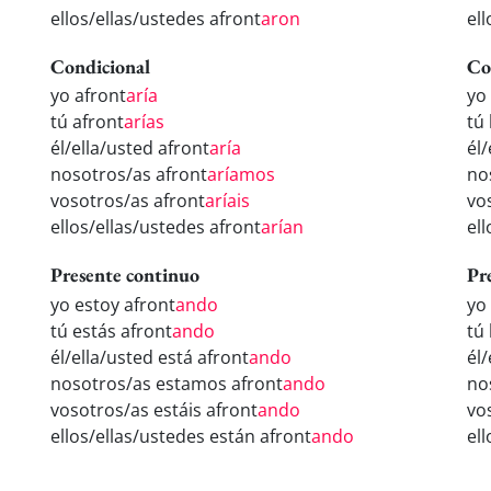
ellos/ellas/ustedes afront
aron
el
Condicional
Co
yo afront
aría
yo
tú afront
arías
tú
él/ella/usted afront
aría
él/
nosotros/as afront
aríamos
no
vosotros/as afront
aríais
vo
ellos/ellas/ustedes afront
arían
el
Presente continuo
Pr
yo estoy afront
ando
yo
tú estás afront
ando
tú
él/ella/usted está afront
ando
él
nosotros/as estamos afront
ando
no
vosotros/as estáis afront
ando
vo
ellos/ellas/ustedes están afront
ando
el