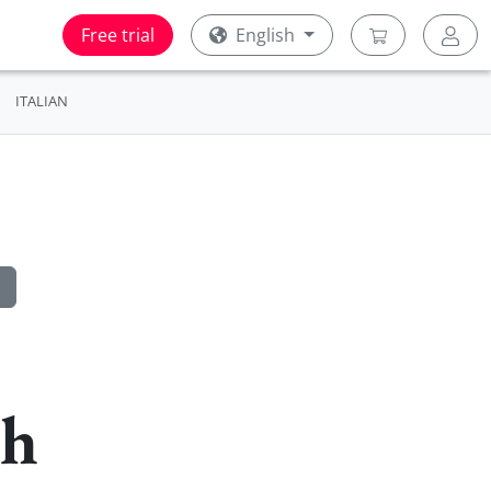
Free trial
English
ITALIAN
sh