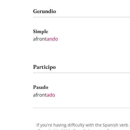
Gerundio
Simple
afront
ando
Participo
Pasado
afront
ado
If you're having difficulty with the Spanish verb