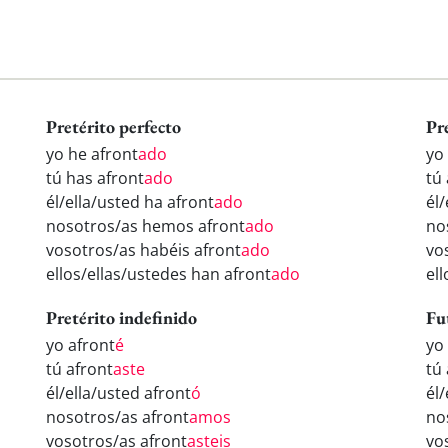
Pretérito perfecto
Pr
yo he afront
ado
yo
tú has afront
ado
tú
él/ella/usted ha afront
ado
él/
nosotros/as hemos afront
ado
no
vosotros/as habéis afront
ado
vo
ellos/ellas/ustedes han afront
ado
el
Pretérito indefinido
Fu
yo afront
é
yo
tú afront
aste
tú
él/ella/usted afront
ó
él/
nosotros/as afront
amos
no
vosotros/as afront
asteis
vo