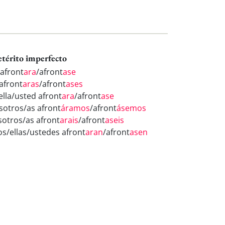
etérito imperfecto
 afront
ara
/afront
ase
 afront
aras
/afront
ases
ella/usted afront
ara
/afront
ase
sotros/as afront
áramos
/afront
ásemos
sotros/as afront
arais
/afront
aseis
los/ellas/ustedes afront
aran
/afront
asen