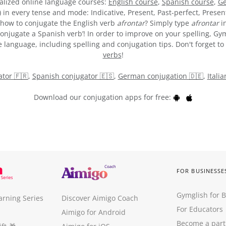
alized online language courses:
English course
,
Spanish course
,
Ge
) in every tense and mode: Indicative, Present, Past-perfect, Presen
re how to conjugate the English verb
afrontar
? Simply type
afrontar
in
onjugate a Spanish verb’! In order to improve on your spelling, Gym
 language, including spelling and conjugation tips. Don't forget to 
verbs
!
tor 🇫🇷
,
Spanish conjugator 🇪🇸
,
German conjugation 🇩🇪
,
Itali
Download our conjugation apps for free:
FOR BUSINESSE
Gymglish for 
arning Series
Discover Aimigo Coach
For Educators
Aimigo for Android
Become a part