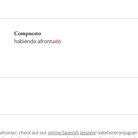
Compuesto
habiendo afront
ado
afrontar
, check out our
online Spanish lessons
! Vatefaireconjuguer