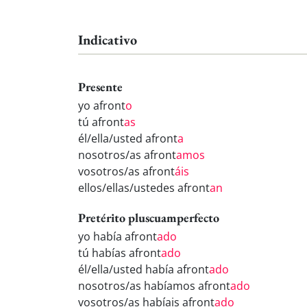
Indicativo
Presente
yo afront
o
tú afront
as
él/ella/usted afront
a
nosotros/as afront
amos
vosotros/as afront
áis
ellos/ellas/ustedes afront
an
Pretérito pluscuamperfecto
yo había afront
ado
tú habías afront
ado
él/ella/usted había afront
ado
nosotros/as habíamos afront
ado
vosotros/as habíais afront
ado