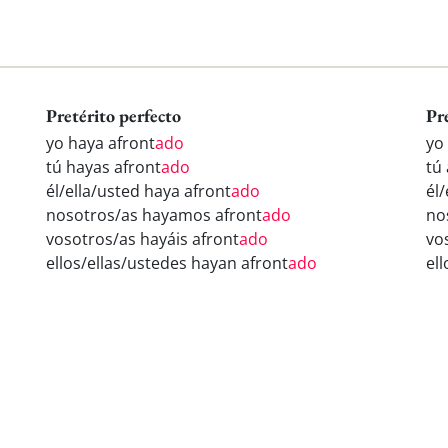
Pretérito perfecto
Pr
yo haya afront
ado
yo
tú hayas afront
ado
tú
él/ella/usted haya afront
ado
él/
nosotros/as hayamos afront
ado
no
vosotros/as hayáis afront
ado
vo
ellos/ellas/ustedes hayan afront
ado
el