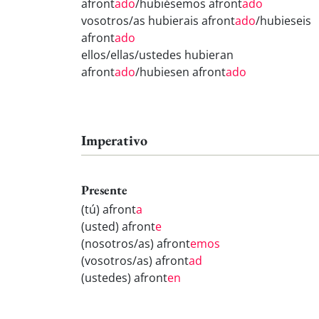
afront
ado
/hubiésemos afront
ado
vosotros/as hubierais afront
ado
/hubieseis
afront
ado
ellos/ellas/ustedes hubieran
afront
ado
/hubiesen afront
ado
Imperativo
Presente
(tú) afront
a
(usted) afront
e
(nosotros/as) afront
emos
(vosotros/as) afront
ad
(ustedes) afront
en