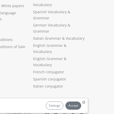
Vocabulary
&
White papers
Spanish Vocabulary
&
 language
Grammar
s
German Vocabulary
&
Grammar
Italian Grammar
&
Vocabulary
ditions
English Grammar
&
ditions of Sale
Vocabulary
English Grammar &
Vocabulary
French conjugator
Spanish conjugator
Italian conjugator
Settings
Accept
©Aimigo 2026