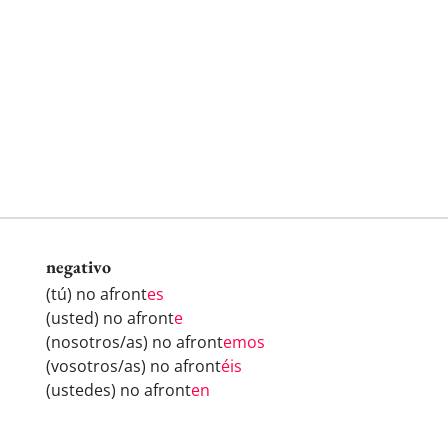
negativo
(tú) no afront
es
(usted) no afront
e
(nosotros/as) no afront
emos
(vosotros/as) no afront
éis
(ustedes) no afront
en