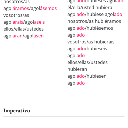
agol
ado
/hubieses agol
ado
nosotros/as
él/ella/usted hubiera
agol
áramos
/agol
ásemos
agol
ado
/hubiese agol
ado
vosotros/as
nosotros/as hubiéramos
agol
arais
/agol
aseis
agol
ado
/hubiésemos
ellos/ellas/ustedes
agol
ado
agol
aran
/agol
asen
vosotros/as hubierais
agol
ado
/hubieseis
agol
ado
ellos/ellas/ustedes
hubieran
agol
ado
/hubiesen
agol
ado
Imperativo