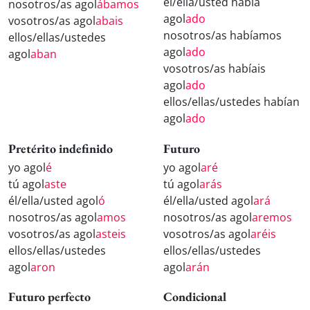
él/ella/usted había
nosotros/as agol
ábamos
agol
ado
vosotros/as agol
abais
nosotros/as habíamos
ellos/ellas/ustedes
agol
ado
agol
aban
vosotros/as habíais
agol
ado
ellos/ellas/ustedes habían
agol
ado
Pretérito indefinido
Futuro
yo agol
é
yo agol
aré
tú agol
aste
tú agol
arás
él/ella/usted agol
ó
él/ella/usted agol
ará
nosotros/as agol
amos
nosotros/as agol
aremos
vosotros/as agol
asteis
vosotros/as agol
aréis
ellos/ellas/ustedes
ellos/ellas/ustedes
agol
aron
agol
arán
Futuro perfecto
Condicional