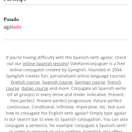
Pasado
agol
ado
If you're having difficulty with the Spanish verb
agolar
, check
out our
online Spanish lessons
! Vatefaireconjuguer is a free
online conjugator created by Gymglish. Founded in 2004,
Gymglish creates fun, personalized online language courses:
English course
,
Spanish course
,
German course
,
French
course
,
Italian course
and more. Conjugate all Spanish verbs
(of all groups) in every tense and mode: Indicative, Present,
Past-perfect, Present perfect progressive, Future perfect
continuous, Conditional, Infinitive, Imperative, etc. Not sure
how to conjugate the English verb
agolar
? Simply type
agolar
in our search bar to view its Spanish conjugation. You can also
conjugate a sentence, for example 'conjugate a Spanish verb’!
In order to improve on your spelling, Gymglish also offers