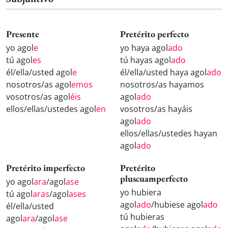
Presente
Pretérito perfecto
yo agol
e
yo haya agol
ado
tú agol
es
tú hayas agol
ado
él/ella/usted agol
e
él/ella/usted haya agol
ado
nosotros/as agol
emos
nosotros/as hayamos
vosotros/as agol
éis
agol
ado
ellos/ellas/ustedes agol
en
vosotros/as hayáis
agol
ado
ellos/ellas/ustedes hayan
agol
ado
Pretérito imperfecto
Pretérito
pluscuamperfecto
yo agol
ara
/agol
ase
yo hubiera
tú agol
aras
/agol
ases
agol
ado
/hubiese agol
ado
él/ella/usted
tú hubieras
agol
ara
/agol
ase