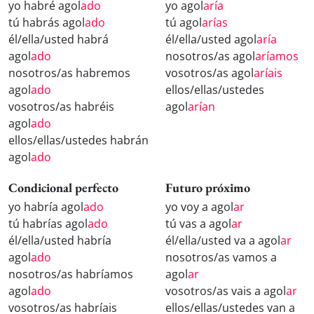
yo habré agol
ado
yo agol
aría
tú habrás agol
ado
tú agol
arías
él/ella/usted habrá
él/ella/usted agol
aría
agol
ado
nosotros/as agol
aríamos
nosotros/as habremos
vosotros/as agol
aríais
agol
ado
ellos/ellas/ustedes
vosotros/as habréis
agol
arían
agol
ado
ellos/ellas/ustedes habrán
agol
ado
Condicional perfecto
Futuro próximo
yo habría agol
ado
yo voy a agol
ar
tú habrías agol
ado
tú vas a agol
ar
él/ella/usted habría
él/ella/usted va a agol
ar
agol
ado
nosotros/as vamos a
nosotros/as habríamos
agol
ar
agol
ado
vosotros/as vais a agol
ar
vosotros/as habríais
ellos/ellas/ustedes van a