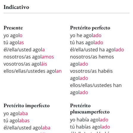
Indicativo
Presente
Pretérito perfecto
yo agol
o
yo he agol
ado
tú agol
as
tú has agol
ado
él/ella/usted agol
a
él/ella/usted ha agol
ado
nosotros/as agol
amos
nosotros/as hemos
vosotros/as agol
áis
agol
ado
ellos/ellas/ustedes agol
an
vosotros/as habéis
agol
ado
ellos/ellas/ustedes han
agol
ado
Pretérito imperfecto
Pretérito
pluscuamperfecto
yo agol
aba
yo había agol
ado
tú agol
abas
tú habías agol
ado
él/ella/usted agol
aba