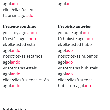
agol
ado
agol
ar
ellos/ellas/ustedes
habrían agol
ado
Presente continuo
Pretérito anterior
yo estoy agol
ando
yo hube agol
ado
tú estás agol
ando
tú hubiste agol
ado
él/ella/usted está
él/ella/usted hubo
agol
ando
agol
ado
nosotros/as estamos
nosotros/as hubimos
agol
ando
agol
ado
vosotros/as estáis
vosotros/as hubisteis
agol
ando
agol
ado
ellos/ellas/ustedes están
ellos/ellas/ustedes
agol
ando
hubieron agol
ado
Subjuntivo