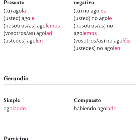
Presente
negativo
(tú) agol
a
(tú) no agol
es
(usted) agol
e
(usted) no agol
e
(nosotros/as) agol
emos
(nosotros/as) no
(vosotros/as) agol
ad
agol
emos
(ustedes) agol
en
(vosotros/as) no agol
éis
(ustedes) no agol
en
Gerundio
Simple
Compuesto
agol
ando
habiendo agol
ado
Participo