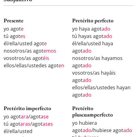
Presente
Pretérito perfecto
yo agot
e
yo haya agot
ado
tú agot
es
tú hayas agot
ado
él/ella/usted agot
e
él/ella/usted haya
nosotros/as agot
emos
agot
ado
vosotros/as agot
éis
nosotros/as hayamos
ellos/ellas/ustedes agot
en
agot
ado
vosotros/as hayáis
agot
ado
ellos/ellas/ustedes hayan
agot
ado
Pretérito imperfecto
Pretérito
pluscuamperfecto
yo agot
ara
/agot
ase
yo hubiera
tú agot
aras
/agot
ases
agot
ado
/hubiese agot
ado
él/ella/usted