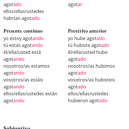
agot
ado
agot
ar
ellos/ellas/ustedes
habrían agot
ado
Presente continuo
Pretérito anterior
yo estoy agot
ando
yo hube agot
ado
tú estás agot
ando
tú hubiste agot
ado
él/ella/usted está
él/ella/usted hubo
agot
ando
agot
ado
nosotros/as estamos
nosotros/as hubimos
agot
ando
agot
ado
vosotros/as estáis
vosotros/as hubisteis
agot
ando
agot
ado
ellos/ellas/ustedes están
ellos/ellas/ustedes
agot
ando
hubieron agot
ado
Subjuntivo