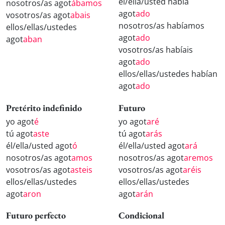
él/ella/usted había
nosotros/as agot
ábamos
agot
ado
vosotros/as agot
abais
nosotros/as habíamos
ellos/ellas/ustedes
agot
ado
agot
aban
vosotros/as habíais
agot
ado
ellos/ellas/ustedes habían
agot
ado
Pretérito indefinido
Futuro
yo agot
é
yo agot
aré
tú agot
aste
tú agot
arás
él/ella/usted agot
ó
él/ella/usted agot
ará
nosotros/as agot
amos
nosotros/as agot
aremos
vosotros/as agot
asteis
vosotros/as agot
aréis
ellos/ellas/ustedes
ellos/ellas/ustedes
agot
aron
agot
arán
Futuro perfecto
Condicional