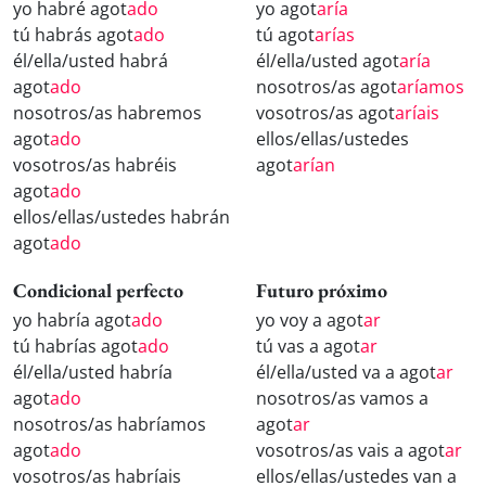
yo habré agot
ado
yo agot
aría
tú habrás agot
ado
tú agot
arías
él/ella/usted habrá
él/ella/usted agot
aría
agot
ado
nosotros/as agot
aríamos
nosotros/as habremos
vosotros/as agot
aríais
agot
ado
ellos/ellas/ustedes
vosotros/as habréis
agot
arían
agot
ado
ellos/ellas/ustedes habrán
agot
ado
Condicional perfecto
Futuro próximo
yo habría agot
ado
yo voy a agot
ar
tú habrías agot
ado
tú vas a agot
ar
él/ella/usted habría
él/ella/usted va a agot
ar
agot
ado
nosotros/as vamos a
nosotros/as habríamos
agot
ar
agot
ado
vosotros/as vais a agot
ar
vosotros/as habríais
ellos/ellas/ustedes van a