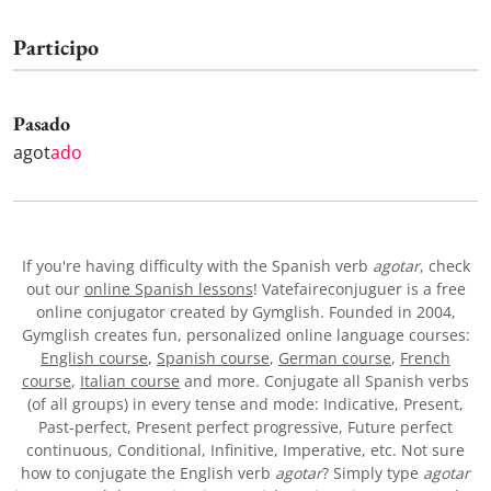
Participo
Pasado
agot
ado
If you're having difficulty with the Spanish verb
agotar
, check
out our
online Spanish lessons
! Vatefaireconjuguer is a free
online conjugator created by Gymglish. Founded in 2004,
Gymglish creates fun, personalized online language courses:
English course
,
Spanish course
,
German course
,
French
course
,
Italian course
and more. Conjugate all Spanish verbs
(of all groups) in every tense and mode: Indicative, Present,
Past-perfect, Present perfect progressive, Future perfect
continuous, Conditional, Infinitive, Imperative, etc. Not sure
how to conjugate the English verb
agotar
? Simply type
agotar