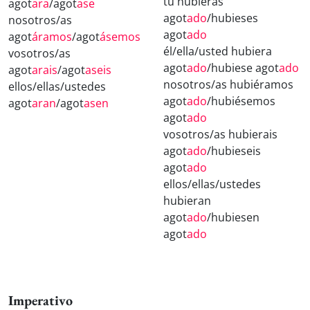
tú hubieras
agot
ara
/agot
ase
agot
ado
/hubieses
nosotros/as
agot
ado
agot
áramos
/agot
ásemos
él/ella/usted hubiera
vosotros/as
agot
ado
/hubiese agot
ado
agot
arais
/agot
aseis
nosotros/as hubiéramos
ellos/ellas/ustedes
agot
ado
/hubiésemos
agot
aran
/agot
asen
agot
ado
vosotros/as hubierais
agot
ado
/hubieseis
agot
ado
ellos/ellas/ustedes
hubieran
agot
ado
/hubiesen
agot
ado
Imperativo