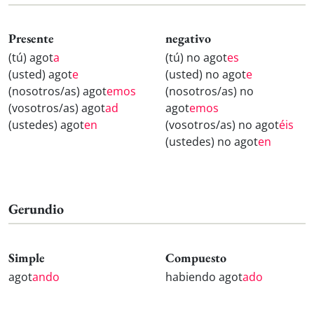
Presente
negativo
(tú) agot
a
(tú) no agot
es
(usted) agot
e
(usted) no agot
e
(nosotros/as) agot
emos
(nosotros/as) no
(vosotros/as) agot
ad
agot
emos
(ustedes) agot
en
(vosotros/as) no agot
éis
(ustedes) no agot
en
Gerundio
Simple
Compuesto
agot
ando
habiendo agot
ado