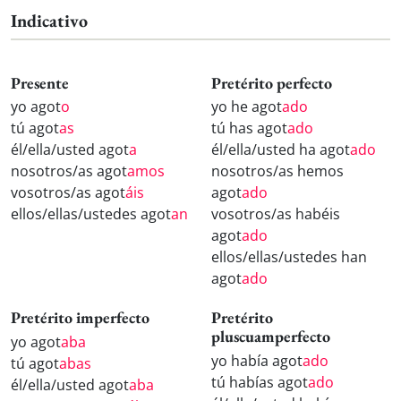
Indicativo
Presente
Pretérito perfecto
yo agot
o
yo he agot
ado
tú agot
as
tú has agot
ado
él/ella/usted agot
a
él/ella/usted ha agot
ado
nosotros/as agot
amos
nosotros/as hemos
vosotros/as agot
áis
agot
ado
ellos/ellas/ustedes agot
an
vosotros/as habéis
agot
ado
ellos/ellas/ustedes han
agot
ado
Pretérito imperfecto
Pretérito
pluscuamperfecto
yo agot
aba
yo había agot
ado
tú agot
abas
tú habías agot
ado
él/ella/usted agot
aba