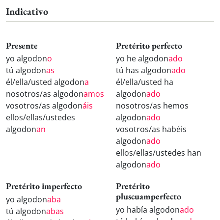
Indicativo
Presente
Pretérito perfecto
yo algodon
o
yo he algodon
ado
tú algodon
as
tú has algodon
ado
él/ella/usted algodon
a
él/ella/usted ha
nosotros/as algodon
amos
algodon
ado
vosotros/as algodon
áis
nosotros/as hemos
ellos/ellas/ustedes
algodon
ado
algodon
an
vosotros/as habéis
algodon
ado
ellos/ellas/ustedes han
algodon
ado
Pretérito imperfecto
Pretérito
pluscuamperfecto
yo algodon
aba
yo había algodon
ado
tú algodon
abas