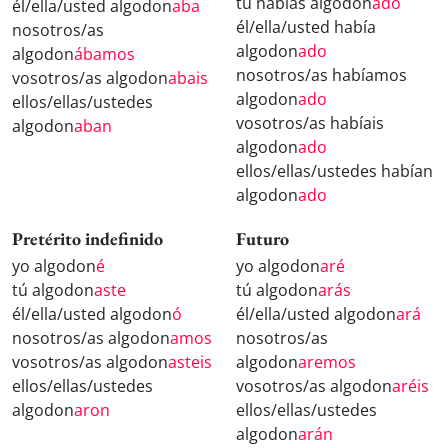
tú habías algodon
ado
él/ella/usted algodon
aba
él/ella/usted había
nosotros/as
algodon
ado
algodon
ábamos
nosotros/as habíamos
vosotros/as algodon
abais
algodon
ado
ellos/ellas/ustedes
vosotros/as habíais
algodon
aban
algodon
ado
ellos/ellas/ustedes habían
algodon
ado
Pretérito indefinido
Futuro
yo algodon
é
yo algodon
aré
tú algodon
aste
tú algodon
arás
él/ella/usted algodon
ó
él/ella/usted algodon
ará
nosotros/as algodon
amos
nosotros/as
vosotros/as algodon
asteis
algodon
aremos
ellos/ellas/ustedes
vosotros/as algodon
aréis
algodon
aron
ellos/ellas/ustedes
algodon
arán