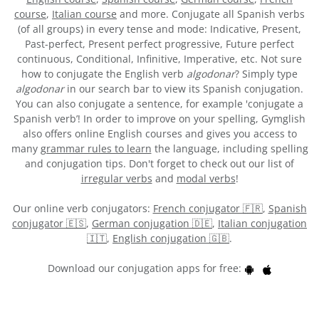
course
,
Italian course
and more. Conjugate all Spanish verbs
(of all groups) in every tense and mode: Indicative, Present,
Past-perfect, Present perfect progressive, Future perfect
continuous, Conditional, Infinitive, Imperative, etc. Not sure
how to conjugate the English verb
algodonar
? Simply type
algodonar
in our search bar to view its Spanish conjugation.
You can also conjugate a sentence, for example 'conjugate a
Spanish verb’! In order to improve on your spelling, Gymglish
also offers online English courses and gives you access to
many
grammar rules to learn
the language, including spelling
and conjugation tips. Don't forget to check out our list of
irregular verbs
and
modal verbs
!
Our online verb conjugators:
French conjugator 🇫🇷
,
Spanish
conjugator 🇪🇸
,
German conjugation 🇩🇪
,
Italian conjugation
🇮🇹
,
English conjugation 🇬🇧
.
Download our conjugation apps for free: