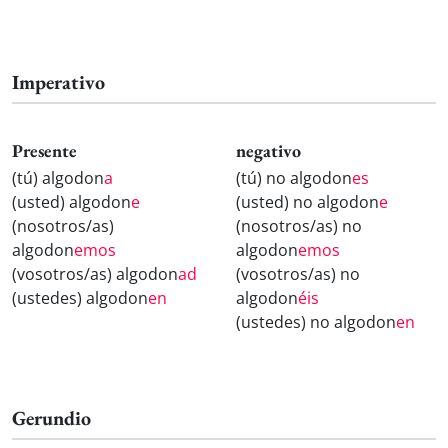
Imperativo
Presente
negativo
(tú) algodon
a
(tú) no algodon
es
(usted) algodon
e
(usted) no algodon
e
(nosotros/as)
(nosotros/as) no
algodon
emos
algodon
emos
(vosotros/as) algodon
ad
(vosotros/as) no
(ustedes) algodon
en
algodon
éis
(ustedes) no algodon
en
Gerundio