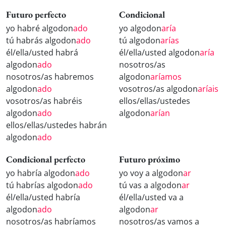
Futuro perfecto
Condicional
yo habré algodon
ado
yo algodon
aría
tú habrás algodon
ado
tú algodon
arías
él/ella/usted habrá
él/ella/usted algodon
aría
algodon
ado
nosotros/as
nosotros/as habremos
algodon
aríamos
algodon
ado
vosotros/as algodon
aríais
vosotros/as habréis
ellos/ellas/ustedes
algodon
ado
algodon
arían
ellos/ellas/ustedes habrán
algodon
ado
Condicional perfecto
Futuro próximo
yo habría algodon
ado
yo voy a algodon
ar
tú habrías algodon
ado
tú vas a algodon
ar
él/ella/usted habría
él/ella/usted va a
algodon
ado
algodon
ar
nosotros/as habríamos
nosotros/as vamos a