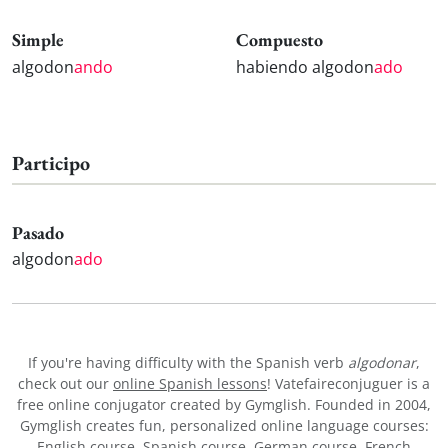
Simple
Compuesto
algodon
ando
habiendo algodon
ado
Participo
Pasado
algodon
ado
If you're having difficulty with the Spanish verb
algodonar
,
check out our
online Spanish lessons
! Vatefaireconjuguer is a
free online conjugator created by Gymglish. Founded in 2004,
Gymglish creates fun, personalized online language courses:
English course
,
Spanish course
,
German course
,
French