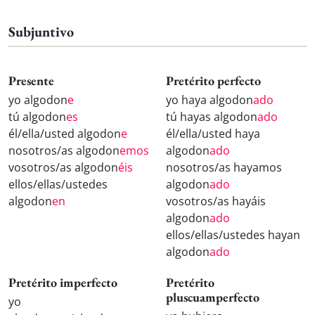
Subjuntivo
Presente
Pretérito perfecto
yo algodon
e
yo haya algodon
ado
tú algodon
es
tú hayas algodon
ado
él/ella/usted algodon
e
él/ella/usted haya
nosotros/as algodon
emos
algodon
ado
vosotros/as algodon
éis
nosotros/as hayamos
ellos/ellas/ustedes
algodon
ado
algodon
en
vosotros/as hayáis
algodon
ado
ellos/ellas/ustedes hayan
algodon
ado
Pretérito imperfecto
Pretérito
pluscuamperfecto
yo