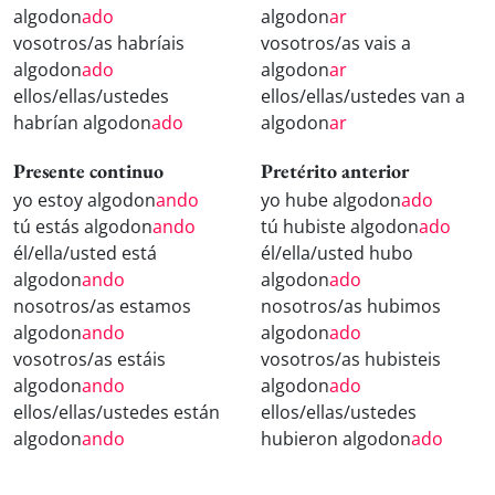
algodon
ado
algodon
ar
vosotros/as habríais
vosotros/as vais a
algodon
ado
algodon
ar
ellos/ellas/ustedes
ellos/ellas/ustedes van a
habrían algodon
ado
algodon
ar
Presente continuo
Pretérito anterior
yo estoy algodon
ando
yo hube algodon
ado
tú estás algodon
ando
tú hubiste algodon
ado
él/ella/usted está
él/ella/usted hubo
algodon
ando
algodon
ado
nosotros/as estamos
nosotros/as hubimos
algodon
ando
algodon
ado
vosotros/as estáis
vosotros/as hubisteis
algodon
ando
algodon
ado
ellos/ellas/ustedes están
ellos/ellas/ustedes
algodon
ando
hubieron algodon
ado