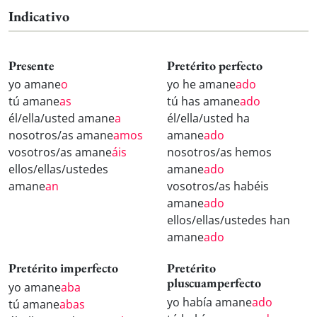
Indicativo
Presente
Pretérito perfecto
yo amane
o
yo he amane
ado
tú amane
as
tú has amane
ado
él/ella/usted amane
a
él/ella/usted ha
nosotros/as amane
amos
amane
ado
vosotros/as amane
áis
nosotros/as hemos
ellos/ellas/ustedes
amane
ado
amane
an
vosotros/as habéis
amane
ado
ellos/ellas/ustedes han
amane
ado
Pretérito imperfecto
Pretérito
pluscuamperfecto
yo amane
aba
yo había amane
ado
tú amane
abas