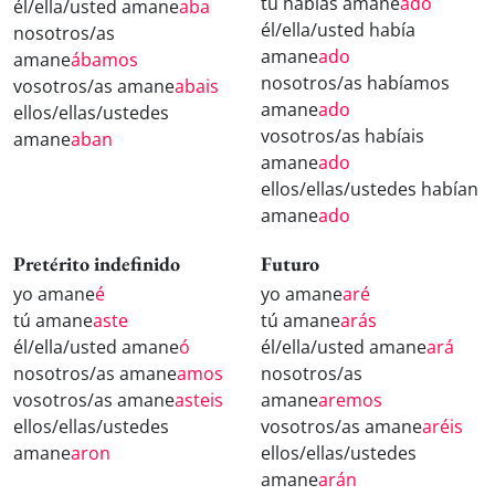
tú habías amane
ado
él/ella/usted amane
aba
él/ella/usted había
nosotros/as
amane
ado
amane
ábamos
nosotros/as habíamos
vosotros/as amane
abais
amane
ado
ellos/ellas/ustedes
vosotros/as habíais
amane
aban
amane
ado
ellos/ellas/ustedes habían
amane
ado
Pretérito indefinido
Futuro
yo amane
é
yo amane
aré
tú amane
aste
tú amane
arás
él/ella/usted amane
ó
él/ella/usted amane
ará
nosotros/as amane
amos
nosotros/as
vosotros/as amane
asteis
amane
aremos
ellos/ellas/ustedes
vosotros/as amane
aréis
amane
aron
ellos/ellas/ustedes
amane
arán