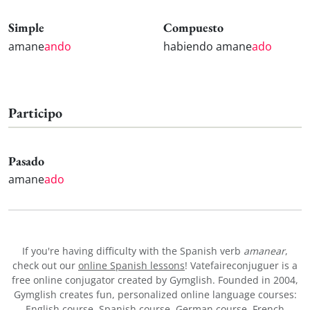
Simple
Compuesto
amane
ando
habiendo amane
ado
Participo
Pasado
amane
ado
If you're having difficulty with the Spanish verb
amanear
,
check out our
online Spanish lessons
! Vatefaireconjuguer is a
free online conjugator created by Gymglish. Founded in 2004,
Gymglish creates fun, personalized online language courses:
English course
,
Spanish course
,
German course
,
French