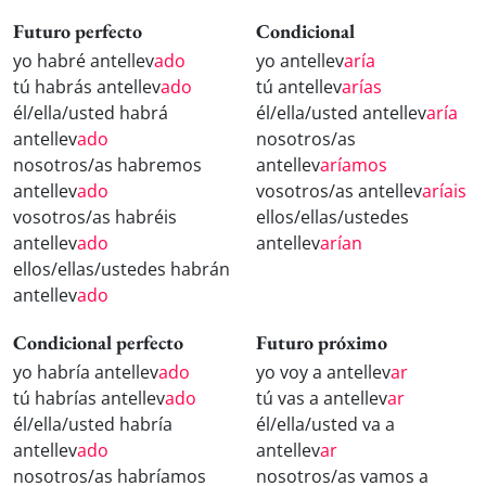
Futuro perfecto
Condicional
yo habré antellev
ado
yo antellev
aría
tú habrás antellev
ado
tú antellev
arías
él/ella/usted habrá
él/ella/usted antellev
aría
antellev
ado
nosotros/as
nosotros/as habremos
antellev
aríamos
antellev
ado
vosotros/as antellev
aríais
vosotros/as habréis
ellos/ellas/ustedes
antellev
ado
antellev
arían
ellos/ellas/ustedes habrán
antellev
ado
Condicional perfecto
Futuro próximo
yo habría antellev
ado
yo voy a antellev
ar
tú habrías antellev
ado
tú vas a antellev
ar
él/ella/usted habría
él/ella/usted va a
antellev
ado
antellev
ar
nosotros/as habríamos
nosotros/as vamos a