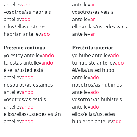
antellev
ado
antellev
ar
vosotros/as habríais
vosotros/as vais a
antellev
ado
antellev
ar
ellos/ellas/ustedes
ellos/ellas/ustedes van a
habrían antellev
ado
antellev
ar
Presente continuo
Pretérito anterior
yo estoy antellev
ando
yo hube antellev
ado
tú estás antellev
ando
tú hubiste antellev
ado
él/ella/usted está
él/ella/usted hubo
antellev
ando
antellev
ado
nosotros/as estamos
nosotros/as hubimos
antellev
ando
antellev
ado
vosotros/as estáis
vosotros/as hubisteis
antellev
ando
antellev
ado
ellos/ellas/ustedes están
ellos/ellas/ustedes
antellev
ando
hubieron antellev
ado