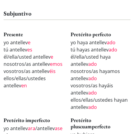
Subjuntivo
Presente
Pretérito perfecto
yo antellev
e
yo haya antellev
ado
tú antellev
es
tú hayas antellev
ado
él/ella/usted antellev
e
él/ella/usted haya
nosotros/as antellev
emos
antellev
ado
vosotros/as antellev
éis
nosotros/as hayamos
ellos/ellas/ustedes
antellev
ado
antellev
en
vosotros/as hayáis
antellev
ado
ellos/ellas/ustedes hayan
antellev
ado
Pretérito imperfecto
Pretérito
pluscuamperfecto
yo antellev
ara
/antellev
ase