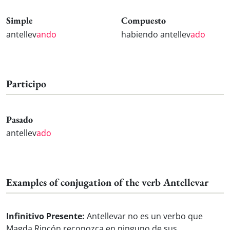
Simple
Compuesto
antellev
ando
habiendo antellev
ado
Participo
Pasado
antellev
ado
Examples of conjugation of the verb Antellevar
Infinitivo Presente:
Antellevar no es un verbo que
Magda Rincón reconozca en ninguno de sus