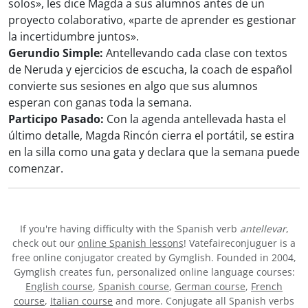
solos», les dice Magda a sus alumnos antes de un
proyecto colaborativo, «parte de aprender es gestionar
la incertidumbre juntos».
Gerundio Simple:
Antellevando cada clase con textos
de Neruda y ejercicios de escucha, la coach de español
convierte sus sesiones en algo que sus alumnos
esperan con ganas toda la semana.
Participo Pasado:
Con la agenda antellevada hasta el
último detalle, Magda Rincón cierra el portátil, se estira
en la silla como una gata y declara que la semana puede
comenzar.
If you're having difficulty with the Spanish verb
antellevar
,
check out our
online Spanish lessons
! Vatefaireconjuguer is a
free online conjugator created by Gymglish. Founded in 2004,
Gymglish creates fun, personalized online language courses:
English course
,
Spanish course
,
German course
,
French
course
,
Italian course
and more. Conjugate all Spanish verbs