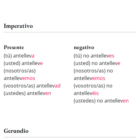
Imperativo
Presente
negativo
(tú) antellev
a
(tú) no antellev
es
(usted) antellev
e
(usted) no antellev
e
(nosotros/as)
(nosotros/as) no
antellev
emos
antellev
emos
(vosotros/as) antellev
ad
(vosotros/as) no
(ustedes) antellev
en
antellev
éis
(ustedes) no antellev
en
Gerundio