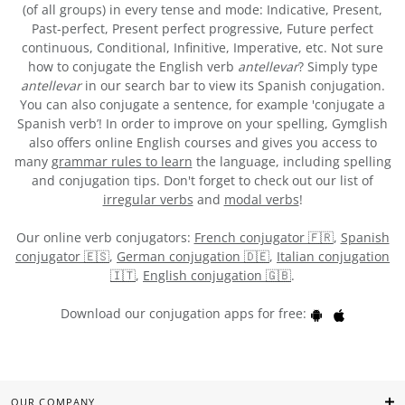
(of all groups) in every tense and mode: Indicative, Present,
Past-perfect, Present perfect progressive, Future perfect
continuous, Conditional, Infinitive, Imperative, etc. Not sure
how to conjugate the English verb
antellevar
? Simply type
antellevar
in our search bar to view its Spanish conjugation.
You can also conjugate a sentence, for example 'conjugate a
Spanish verb’! In order to improve on your spelling, Gymglish
also offers online English courses and gives you access to
many
grammar rules to learn
the language, including spelling
and conjugation tips. Don't forget to check out our list of
irregular verbs
and
modal verbs
!
Our online verb conjugators:
French conjugator 🇫🇷
,
Spanish
conjugator 🇪🇸
,
German conjugation 🇩🇪
,
Italian conjugation
🇮🇹
,
English conjugation 🇬🇧
.
Download our conjugation apps for free:
OUR COMPANY