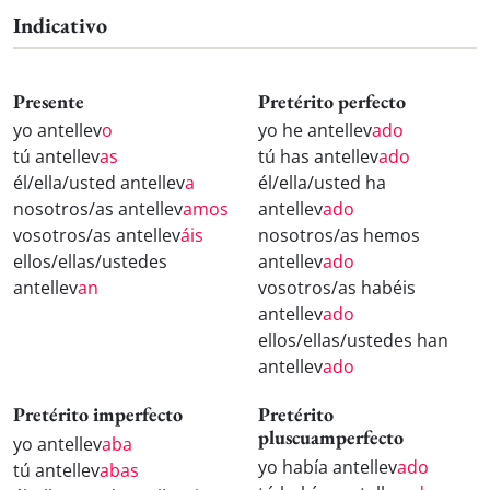
Indicativo
Presente
Pretérito perfecto
yo antellev
o
yo he antellev
ado
tú antellev
as
tú has antellev
ado
él/ella/usted antellev
a
él/ella/usted ha
nosotros/as antellev
amos
antellev
ado
vosotros/as antellev
áis
nosotros/as hemos
ellos/ellas/ustedes
antellev
ado
antellev
an
vosotros/as habéis
antellev
ado
ellos/ellas/ustedes han
antellev
ado
Pretérito imperfecto
Pretérito
pluscuamperfecto
yo antellev
aba
yo había antellev
ado
tú antellev
abas