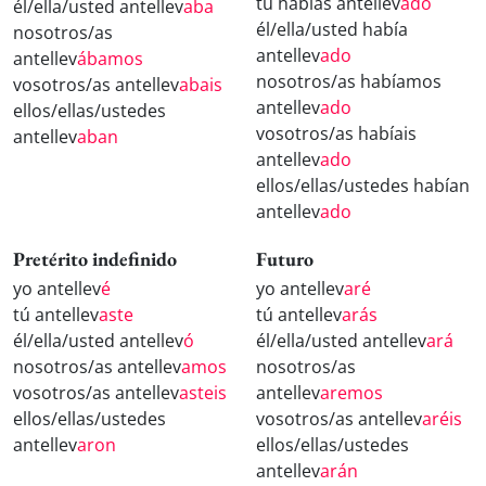
tú habías antellev
ado
él/ella/usted antellev
aba
él/ella/usted había
nosotros/as
antellev
ado
antellev
ábamos
nosotros/as habíamos
vosotros/as antellev
abais
antellev
ado
ellos/ellas/ustedes
vosotros/as habíais
antellev
aban
antellev
ado
ellos/ellas/ustedes habían
antellev
ado
Pretérito indefinido
Futuro
yo antellev
é
yo antellev
aré
tú antellev
aste
tú antellev
arás
él/ella/usted antellev
ó
él/ella/usted antellev
ará
nosotros/as antellev
amos
nosotros/as
vosotros/as antellev
asteis
antellev
aremos
ellos/ellas/ustedes
vosotros/as antellev
aréis
antellev
aron
ellos/ellas/ustedes
antellev
arán