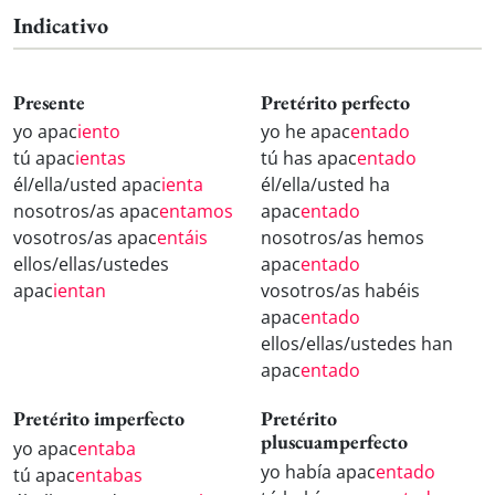
Indicativo
Presente
Pretérito perfecto
yo apac
iento
yo he apac
entado
tú apac
ientas
tú has apac
entado
él/ella/usted apac
ienta
él/ella/usted ha
nosotros/as apac
entamos
apac
entado
vosotros/as apac
entáis
nosotros/as hemos
ellos/ellas/ustedes
apac
entado
apac
ientan
vosotros/as habéis
apac
entado
ellos/ellas/ustedes han
apac
entado
Pretérito imperfecto
Pretérito
pluscuamperfecto
yo apac
entaba
yo había apac
entado
tú apac
entabas