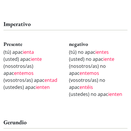
Imperativo
Presente
negativo
(tú) apac
ienta
(tú) no apac
ientes
(usted) apac
iente
(usted) no apac
iente
(nosotros/as)
(nosotros/as) no
apac
entemos
apac
entemos
(vosotros/as) apac
entad
(vosotros/as) no
(ustedes) apac
ienten
apac
entéis
(ustedes) no apac
ienten
Gerundio