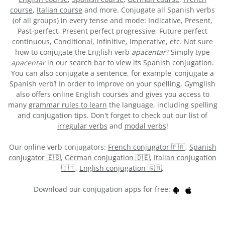
course
,
Italian course
and more. Conjugate all Spanish verbs
(of all groups) in every tense and mode: Indicative, Present,
Past-perfect, Present perfect progressive, Future perfect
continuous, Conditional, Infinitive, Imperative, etc. Not sure
how to conjugate the English verb
apacentar
? Simply type
apacentar
in our search bar to view its Spanish conjugation.
You can also conjugate a sentence, for example 'conjugate a
Spanish verb’! In order to improve on your spelling, Gymglish
also offers online English courses and gives you access to
many
grammar rules to learn
the language, including spelling
and conjugation tips. Don't forget to check out our list of
irregular verbs
and
modal verbs
!
Our online verb conjugators:
French conjugator 🇫🇷
,
Spanish
conjugator 🇪🇸
,
German conjugation 🇩🇪
,
Italian conjugation
🇮🇹
,
English conjugation 🇬🇧
.
Download our conjugation apps for free: