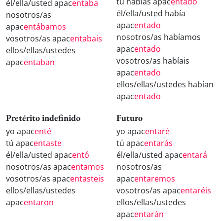
tú habías apac
entado
él/ella/usted apac
entaba
él/ella/usted había
nosotros/as
apac
entado
apac
entábamos
nosotros/as habíamos
vosotros/as apac
entabais
apac
entado
ellos/ellas/ustedes
vosotros/as habíais
apac
entaban
apac
entado
ellos/ellas/ustedes habían
apac
entado
Pretérito indefinido
Futuro
yo apac
enté
yo apac
entaré
tú apac
entaste
tú apac
entarás
él/ella/usted apac
entó
él/ella/usted apac
entará
nosotros/as apac
entamos
nosotros/as
vosotros/as apac
entasteis
apac
entaremos
ellos/ellas/ustedes
vosotros/as apac
entaréis
apac
entaron
ellos/ellas/ustedes
apac
entarán