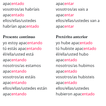
apac
entado
apac
entar
vosotros/as habríais
vosotros/as vais a
apac
entado
apac
entar
ellos/ellas/ustedes
ellos/ellas/ustedes van a
habrían apac
entado
apac
entar
Presente continuo
Pretérito anterior
yo estoy apac
entando
yo hube apac
entado
tú estás apac
entando
tú hubiste apac
entado
él/ella/usted está
él/ella/usted hubo
apac
entando
apac
entado
nosotros/as estamos
nosotros/as hubimos
apac
entando
apac
entado
vosotros/as estáis
vosotros/as hubisteis
apac
entando
apac
entado
ellos/ellas/ustedes están
ellos/ellas/ustedes
apac
entando
hubieron apac
entado