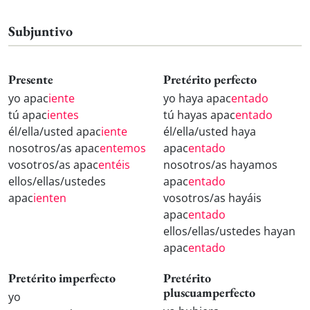
Subjuntivo
Presente
Pretérito perfecto
yo apac
iente
yo haya apac
entado
tú apac
ientes
tú hayas apac
entado
él/ella/usted apac
iente
él/ella/usted haya
nosotros/as apac
entemos
apac
entado
vosotros/as apac
entéis
nosotros/as hayamos
ellos/ellas/ustedes
apac
entado
apac
ienten
vosotros/as hayáis
apac
entado
ellos/ellas/ustedes hayan
apac
entado
Pretérito imperfecto
Pretérito
pluscuamperfecto
yo