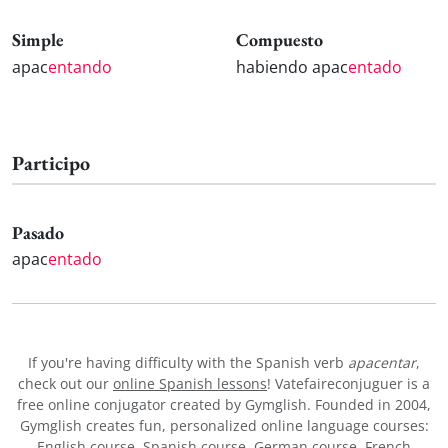
Simple
Compuesto
apac
entando
habiendo apac
entado
Participo
Pasado
apac
entado
If you're having difficulty with the Spanish verb
apacentar
,
check out our
online Spanish lessons
! Vatefaireconjuguer is a
free online conjugator created by Gymglish. Founded in 2004,
Gymglish creates fun, personalized online language courses:
English course
,
Spanish course
,
German course
,
French