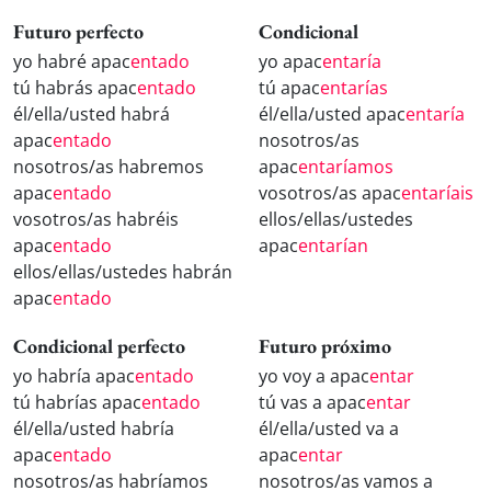
Futuro perfecto
Condicional
yo habré apac
entado
yo apac
entaría
tú habrás apac
entado
tú apac
entarías
él/ella/usted habrá
él/ella/usted apac
entaría
apac
entado
nosotros/as
nosotros/as habremos
apac
entaríamos
apac
entado
vosotros/as apac
entaríais
vosotros/as habréis
ellos/ellas/ustedes
apac
entado
apac
entarían
ellos/ellas/ustedes habrán
apac
entado
Condicional perfecto
Futuro próximo
yo habría apac
entado
yo voy a apac
entar
tú habrías apac
entado
tú vas a apac
entar
él/ella/usted habría
él/ella/usted va a
apac
entado
apac
entar
nosotros/as habríamos
nosotros/as vamos a