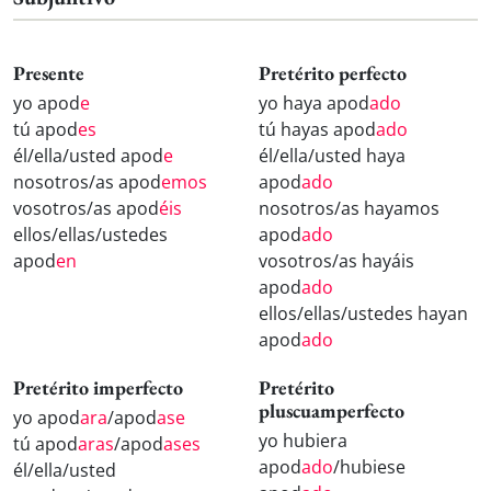
Presente
Pretérito perfecto
yo apod
e
yo haya apod
ado
tú apod
es
tú hayas apod
ado
él/ella/usted apod
e
él/ella/usted haya
nosotros/as apod
emos
apod
ado
vosotros/as apod
éis
nosotros/as hayamos
ellos/ellas/ustedes
apod
ado
apod
en
vosotros/as hayáis
apod
ado
ellos/ellas/ustedes hayan
apod
ado
Pretérito imperfecto
Pretérito
pluscuamperfecto
yo apod
ara
/apod
ase
yo hubiera
tú apod
aras
/apod
ases
apod
ado
/hubiese
él/ella/usted