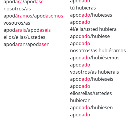
apod
ado
apod
ara
/apod
ase
tú hubieras
nosotros/as
apod
ado
/hubieses
apod
áramos
/apod
ásemos
apod
ado
vosotros/as
él/ella/usted hubiera
apod
arais
/apod
aseis
apod
ado
/hubiese
ellos/ellas/ustedes
apod
ado
apod
aran
/apod
asen
nosotros/as hubiéramos
apod
ado
/hubiésemos
apod
ado
vosotros/as hubierais
apod
ado
/hubieseis
apod
ado
ellos/ellas/ustedes
hubieran
apod
ado
/hubiesen
apod
ado