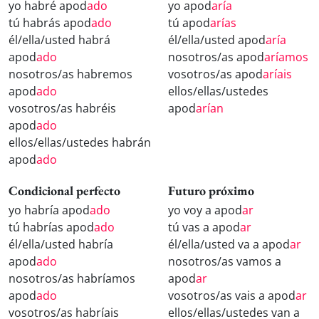
yo habré apod
ado
yo apod
aría
tú habrás apod
ado
tú apod
arías
él/ella/usted habrá
él/ella/usted apod
aría
apod
ado
nosotros/as apod
aríamos
nosotros/as habremos
vosotros/as apod
aríais
apod
ado
ellos/ellas/ustedes
vosotros/as habréis
apod
arían
apod
ado
ellos/ellas/ustedes habrán
apod
ado
Condicional perfecto
Futuro próximo
yo habría apod
ado
yo voy a apod
ar
tú habrías apod
ado
tú vas a apod
ar
él/ella/usted habría
él/ella/usted va a apod
ar
apod
ado
nosotros/as vamos a
nosotros/as habríamos
apod
ar
apod
ado
vosotros/as vais a apod
ar
vosotros/as habríais
ellos/ellas/ustedes van a