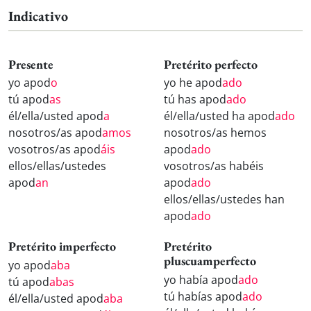
Indicativo
Presente
Pretérito perfecto
yo apod
o
yo he apod
ado
tú apod
as
tú has apod
ado
él/ella/usted apod
a
él/ella/usted ha apod
ado
nosotros/as apod
amos
nosotros/as hemos
vosotros/as apod
áis
apod
ado
ellos/ellas/ustedes
vosotros/as habéis
apod
an
apod
ado
ellos/ellas/ustedes han
apod
ado
Pretérito imperfecto
Pretérito
pluscuamperfecto
yo apod
aba
yo había apod
ado
tú apod
abas
tú habías apod
ado
él/ella/usted apod
aba