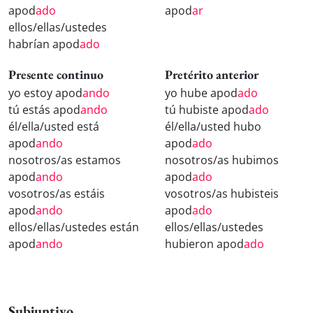
apod
ado
apod
ar
ellos/ellas/ustedes
habrían apod
ado
Presente continuo
Pretérito anterior
yo estoy apod
ando
yo hube apod
ado
tú estás apod
ando
tú hubiste apod
ado
él/ella/usted está
él/ella/usted hubo
apod
ando
apod
ado
nosotros/as estamos
nosotros/as hubimos
apod
ando
apod
ado
vosotros/as estáis
vosotros/as hubisteis
apod
ando
apod
ado
ellos/ellas/ustedes están
ellos/ellas/ustedes
apod
ando
hubieron apod
ado
Subjuntivo