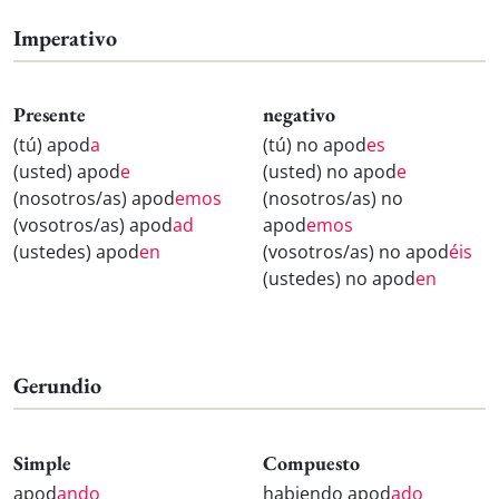
Imperativo
Presente
negativo
(tú) apod
a
(tú) no apod
es
(usted) apod
e
(usted) no apod
e
(nosotros/as) apod
emos
(nosotros/as) no
(vosotros/as) apod
ad
apod
emos
(ustedes) apod
en
(vosotros/as) no apod
éis
(ustedes) no apod
en
Gerundio
Simple
Compuesto
apod
ando
habiendo apod
ado