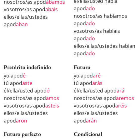
él/ella/usted había
nosotros/as apod
ábamos
apod
ado
vosotros/as apod
abais
nosotros/as habíamos
ellos/ellas/ustedes
apod
ado
apod
aban
vosotros/as habíais
apod
ado
ellos/ellas/ustedes habían
apod
ado
Pretérito indefinido
Futuro
yo apod
é
yo apod
aré
tú apod
aste
tú apod
arás
él/ella/usted apod
ó
él/ella/usted apod
ará
nosotros/as apod
amos
nosotros/as apod
aremos
vosotros/as apod
asteis
vosotros/as apod
aréis
ellos/ellas/ustedes
ellos/ellas/ustedes
apod
aron
apod
arán
Futuro perfecto
Condicional