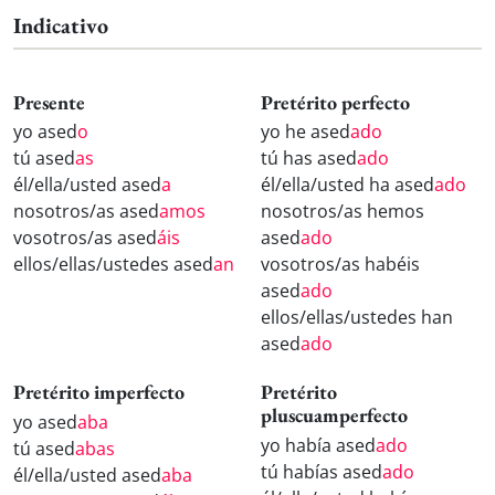
Indicativo
Presente
Pretérito perfecto
yo ased
o
yo he ased
ado
tú ased
as
tú has ased
ado
él/ella/usted ased
a
él/ella/usted ha ased
ado
nosotros/as ased
amos
nosotros/as hemos
vosotros/as ased
áis
ased
ado
ellos/ellas/ustedes ased
an
vosotros/as habéis
ased
ado
ellos/ellas/ustedes han
ased
ado
Pretérito imperfecto
Pretérito
pluscuamperfecto
yo ased
aba
yo había ased
ado
tú ased
abas
tú habías ased
ado
él/ella/usted ased
aba