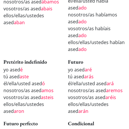
él/ella/usted había
nosotros/as ased
ábamos
ased
ado
vosotros/as ased
abais
nosotros/as habíamos
ellos/ellas/ustedes
ased
ado
ased
aban
vosotros/as habíais
ased
ado
ellos/ellas/ustedes habían
ased
ado
Pretérito indefinido
Futuro
yo ased
é
yo ased
aré
tú ased
aste
tú ased
arás
él/ella/usted ased
ó
él/ella/usted ased
ará
nosotros/as ased
amos
nosotros/as ased
aremos
vosotros/as ased
asteis
vosotros/as ased
aréis
ellos/ellas/ustedes
ellos/ellas/ustedes
ased
aron
ased
arán
Futuro perfecto
Condicional