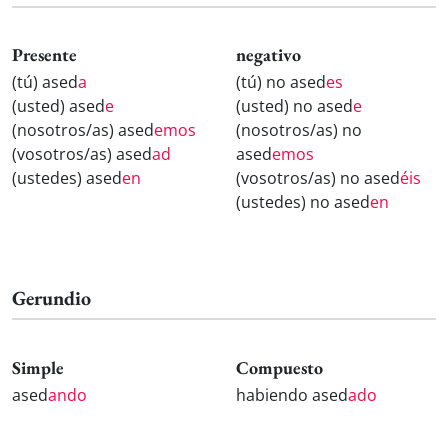
Presente
negativo
(tú) ased
a
(tú) no ased
es
(usted) ased
e
(usted) no ased
e
(nosotros/as) ased
emos
(nosotros/as) no
(vosotros/as) ased
ad
ased
emos
(ustedes) ased
en
(vosotros/as) no ased
éis
(ustedes) no ased
en
Gerundio
Simple
Compuesto
ased
ando
habiendo ased
ado