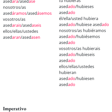
tú hubieras
ased
ara
/ased
ase
ased
ado
/hubieses
nosotros/as
ased
ado
ased
áramos
/ased
ásemos
él/ella/usted hubiera
vosotros/as
ased
ado
/hubiese ased
ado
ased
arais
/ased
aseis
nosotros/as hubiéramos
ellos/ellas/ustedes
ased
ado
/hubiésemos
ased
aran
/ased
asen
ased
ado
vosotros/as hubierais
ased
ado
/hubieseis
ased
ado
ellos/ellas/ustedes
hubieran
ased
ado
/hubiesen
ased
ado
Imperativo