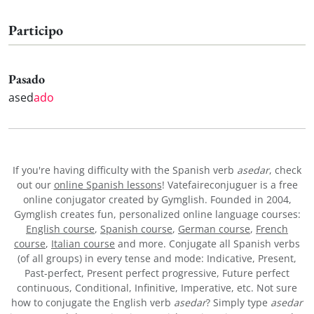
Participo
Pasado
ased
ado
If you're having difficulty with the Spanish verb
asedar
, check
out our
online Spanish lessons
! Vatefaireconjuguer is a free
online conjugator created by Gymglish. Founded in 2004,
Gymglish creates fun, personalized online language courses:
English course
,
Spanish course
,
German course
,
French
course
,
Italian course
and more. Conjugate all Spanish verbs
(of all groups) in every tense and mode: Indicative, Present,
Past-perfect, Present perfect progressive, Future perfect
continuous, Conditional, Infinitive, Imperative, etc. Not sure
how to conjugate the English verb
asedar
? Simply type
asedar