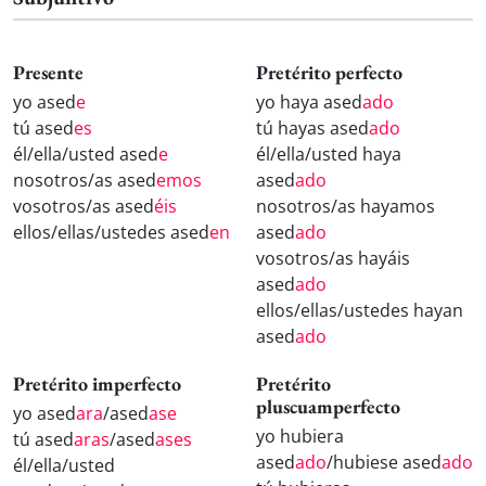
Presente
Pretérito perfecto
yo ased
e
yo haya ased
ado
tú ased
es
tú hayas ased
ado
él/ella/usted ased
e
él/ella/usted haya
nosotros/as ased
emos
ased
ado
vosotros/as ased
éis
nosotros/as hayamos
ellos/ellas/ustedes ased
en
ased
ado
vosotros/as hayáis
ased
ado
ellos/ellas/ustedes hayan
ased
ado
Pretérito imperfecto
Pretérito
pluscuamperfecto
yo ased
ara
/ased
ase
yo hubiera
tú ased
aras
/ased
ases
ased
ado
/hubiese ased
ado
él/ella/usted