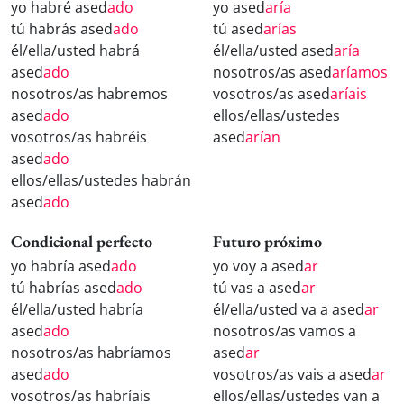
yo habré ased
ado
yo ased
aría
tú habrás ased
ado
tú ased
arías
él/ella/usted habrá
él/ella/usted ased
aría
ased
ado
nosotros/as ased
aríamos
nosotros/as habremos
vosotros/as ased
aríais
ased
ado
ellos/ellas/ustedes
vosotros/as habréis
ased
arían
ased
ado
ellos/ellas/ustedes habrán
ased
ado
Condicional perfecto
Futuro próximo
yo habría ased
ado
yo voy a ased
ar
tú habrías ased
ado
tú vas a ased
ar
él/ella/usted habría
él/ella/usted va a ased
ar
ased
ado
nosotros/as vamos a
nosotros/as habríamos
ased
ar
ased
ado
vosotros/as vais a ased
ar
vosotros/as habríais
ellos/ellas/ustedes van a