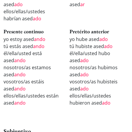
ased
ado
ased
ar
ellos/ellas/ustedes
habrían ased
ado
Presente continuo
Pretérito anterior
yo estoy ased
ando
yo hube ased
ado
tú estás ased
ando
tú hubiste ased
ado
él/ella/usted está
él/ella/usted hubo
ased
ando
ased
ado
nosotros/as estamos
nosotros/as hubimos
ased
ando
ased
ado
vosotros/as estáis
vosotros/as hubisteis
ased
ando
ased
ado
ellos/ellas/ustedes están
ellos/ellas/ustedes
ased
ando
hubieron ased
ado
Subjuntivo