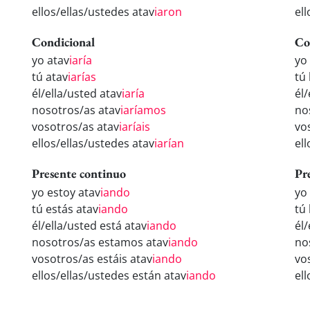
ellos/ellas/ustedes atav
iaron
el
Condicional
Co
yo atav
iaría
yo
tú atav
iarías
tú
él/ella/usted atav
iaría
él/
nosotros/as atav
iaríamos
no
vosotros/as atav
iaríais
vo
ellos/ellas/ustedes atav
iarían
el
Presente continuo
Pr
yo estoy atav
iando
yo
tú estás atav
iando
tú
él/ella/usted está atav
iando
él
nosotros/as estamos atav
iando
no
vosotros/as estáis atav
iando
vo
ellos/ellas/ustedes están atav
iando
el