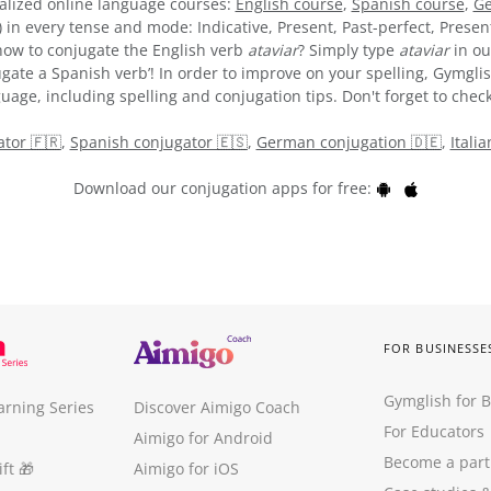
alized online language courses:
English course
,
Spanish course
,
Ge
) in every tense and mode: Indicative, Present, Past-perfect, Presen
e how to conjugate the English verb
ataviar
? Simply type
ataviar
in ou
gate a Spanish verb’! In order to improve on your spelling, Gymglis
uage, including spelling and conjugation tips. Don't forget to check
tor 🇫🇷
,
Spanish conjugator 🇪🇸
,
German conjugation 🇩🇪
,
Itali
Download our conjugation apps for free:
FOR BUSINESSE
Gymglish for 
arning Series
Discover Aimigo Coach
For Educators
Aimigo for Android
Become a part
ft
🎁
Aimigo for iOS