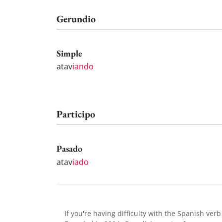
Gerundio
Simple
atav
iando
Participo
Pasado
atav
iado
If you're having difficulty with the Spanish ver