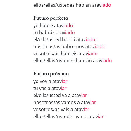
ellos/ellas/ustedes habían atav
iado
Futuro perfecto
yo habré atav
iado
tú habrás atav
iado
él/ella/usted habrá atav
iado
nosotros/as habremos atav
iado
vosotros/as habréis atav
iado
ellos/ellas/ustedes habrán atav
iado
Futuro próximo
yo voy a atav
iar
tú vas a atav
iar
él/ella/usted va a atav
iar
nosotros/as vamos a atav
iar
vosotros/as vais a atav
iar
ellos/ellas/ustedes van a atav
iar