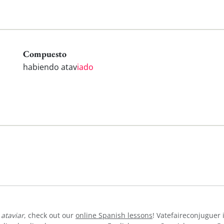
Compuesto
habiendo atav
iado
b
ataviar
, check out our
online Spanish lessons
! Vatefaireconjuguer 