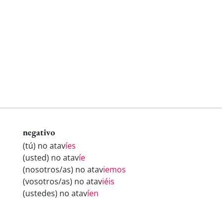
negativo
(tú) no atav
íes
(usted) no atav
íe
(nosotros/as) no atav
iemos
(vosotros/as) no atav
iéis
(ustedes) no atav
íen