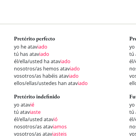
Pretérito perfecto
Pr
yo he atav
iado
yo
tú has atav
iado
tú
él/ella/usted ha atav
iado
él/
nosotros/as hemos atav
iado
no
vosotros/as habéis atav
iado
vo
ellos/ellas/ustedes han atav
iado
el
Pretérito indefinido
Fu
yo atav
ié
yo
tú atav
iaste
tú
él/ella/usted atav
ió
él/
nosotros/as atav
iamos
no
vosotros/as atav
iasteis
vo