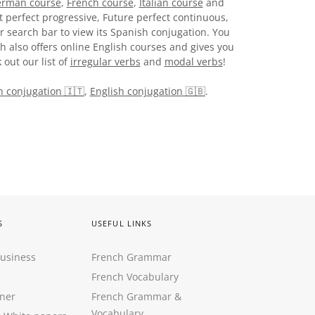
rman course
,
French course
,
Italian course
and
t perfect progressive, Future perfect continuous,
r search bar to view its Spanish conjugation. You
h also offers online English courses and gives you
 out our list of
irregular verbs
and
modal verbs
!
an conjugation 🇮🇹
,
English conjugation 🇬🇧
.
S
USEFUL LINKS
Business
French Grammar
French Vocabulary
ner
French Grammar &
Vocabulary