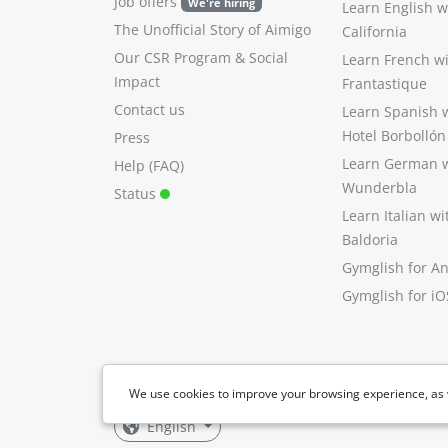
Job offers
We're hiring
Learn English 
The Unofficial Story of Aimigo
California
Our CSR Program
&
Social
Learn French w
Impact
Frantastique
Contact us
Learn Spanish 
Hotel Borbollón
Press
Learn German 
Help (FAQ)
Wunderbla
Status
Learn Italian w
Baldoria
Gymglish for A
Gymglish for iO
We use cookies to improve your browsing experience, as 
English