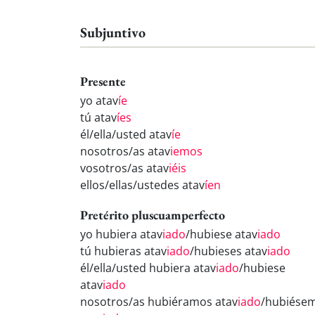
Subjuntivo
Presente
yo atav
íe
tú atav
íes
él/ella/usted atav
íe
nosotros/as atav
iemos
vosotros/as atav
iéis
ellos/ellas/ustedes atav
íen
Pretérito pluscuamperfecto
yo hubiera atav
iado
/hubiese atav
iado
tú hubieras atav
iado
/hubieses atav
iado
él/ella/usted hubiera atav
iado
/hubiese
atav
iado
nosotros/as hubiéramos atav
iado
/hubiése