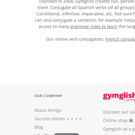
Founded in 2004, Gymglish creates fun, person
more. Conjugate all Spanish verbs (of all groups
Conditional, Infinitive, Imperative, etc. Not sur
can also conjugate a sentence, for example 'conju
access to many
grammar rules to learn
the lang
Our online verb conjugators:
French conjuga
OUR COMPANY
About Aimigo
Discover our Le
Success stories
⭐️ ⭐️ ⭐️ ⭐️
Online shop 🛍
Blog
Gymglish as a gi