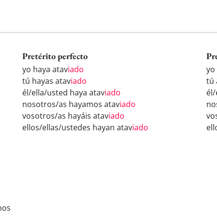
Pretérito perfecto
Pr
yo haya atav
iado
yo
tú hayas atav
iado
tú
él/ella/usted haya atav
iado
él/
nosotros/as hayamos atav
iado
no
vosotros/as hayáis atav
iado
vo
ellos/ellas/ustedes hayan atav
iado
el
mos