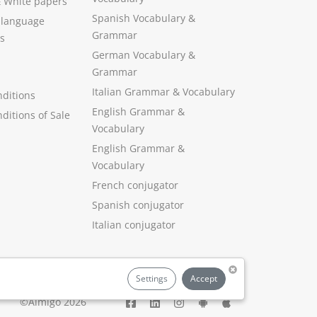
&
White papers
Spanish Vocabulary
&
 language
Grammar
s
German Vocabulary
&
Grammar
Italian Grammar
&
Vocabulary
ditions
English Grammar
&
ditions of Sale
Vocabulary
English Grammar &
Vocabulary
French conjugator
Spanish conjugator
Italian conjugator
Settings
Accept
©Aimigo 2026