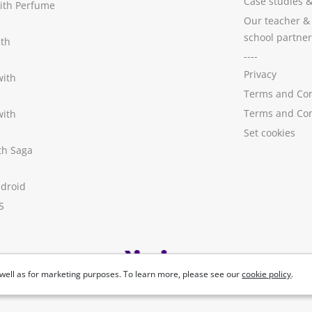
Case studies
with Perfume
Our teacher &
school partner
ith
----
Privacy
with
Terms and Con
Terms and Con
with
Set cookies
ith Saga
ndroid
S
well as for marketing purposes. To learn more, please see our
cookie policy
.