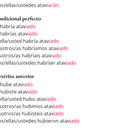
los/ellas/ustedes atav
iarán
ndicional perfecto
 habría atav
iado
 habrías atav
iado
ella/usted habría atav
iado
sotros/as habríamos atav
iado
sotros/as habríais atav
iado
los/ellas/ustedes habrían atav
iado
etérito anterior
 hube atav
iado
 hubiste atav
iado
/ella/usted hubo atav
iado
sotros/as hubimos atav
iado
sotros/as hubisteis atav
iado
los/ellas/ustedes hubieron atav
iado