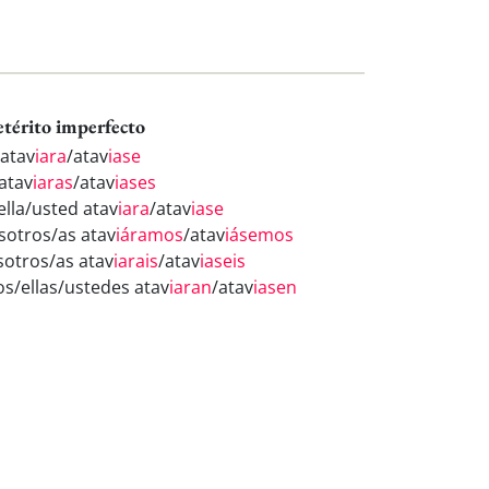
etérito imperfecto
 atav
iara
/atav
iase
 atav
iaras
/atav
iases
ella/usted atav
iara
/atav
iase
sotros/as atav
iáramos
/atav
iásemos
sotros/as atav
iarais
/atav
iaseis
los/ellas/ustedes atav
iaran
/atav
iasen