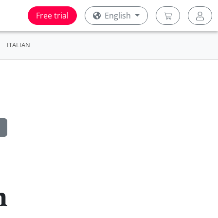
Free trial
English
ITALIAN
h