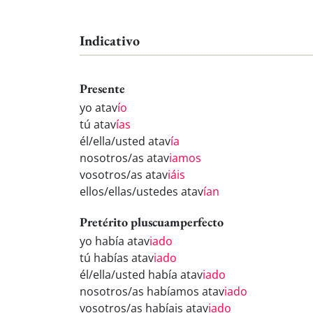
Indicativo
Presente
yo atav
ío
tú atav
ías
él/ella/usted atav
ía
nosotros/as atav
iamos
vosotros/as atav
iáis
ellos/ellas/ustedes atav
ían
Pretérito pluscuamperfecto
yo había atav
iado
tú habías atav
iado
él/ella/usted había atav
iado
nosotros/as habíamos atav
iado
vosotros/as habíais atav
iado