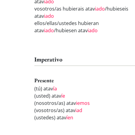
atav
iado
vosotros/as hubierais atav
iado
/hubieseis
atav
iado
ellos/ellas/ustedes hubieran
atav
iado
/hubiesen atav
iado
Imperativo
Presente
(tú) atav
ía
(usted) atav
íe
(nosotros/as) atav
iemos
(vosotros/as) atav
iad
(ustedes) atav
íen