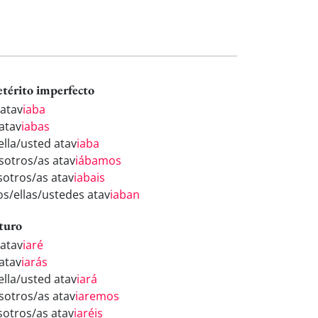
etérito imperfecto
 atav
iaba
 atav
iabas
ella/usted atav
iaba
sotros/as atav
iábamos
sotros/as atav
iabais
los/ellas/ustedes atav
iaban
turo
 atav
iaré
 atav
iarás
ella/usted atav
iará
sotros/as atav
iaremos
sotros/as atav
iaréis