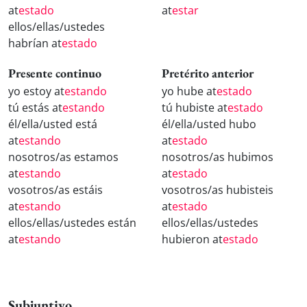
at
estado
at
estar
ellos/ellas/ustedes
habrían at
estado
Presente continuo
Pretérito anterior
yo estoy at
estando
yo hube at
estado
tú estás at
estando
tú hubiste at
estado
él/ella/usted está
él/ella/usted hubo
at
estando
at
estado
nosotros/as estamos
nosotros/as hubimos
at
estando
at
estado
vosotros/as estáis
vosotros/as hubisteis
at
estando
at
estado
ellos/ellas/ustedes están
ellos/ellas/ustedes
at
estando
hubieron at
estado
Subjuntivo