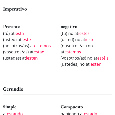
Imperativo
Presente
negativo
(tú) at
iesta
(tú) no at
iestes
(usted) at
ieste
(usted) no at
ieste
(nosotros/as) at
estemos
(nosotros/as) no
(vosotros/as) at
estad
at
estemos
(ustedes) at
iesten
(vosotros/as) no at
estéis
(ustedes) no at
iesten
Gerundio
Simple
Compuesto
at
estando
habiendo at
estado