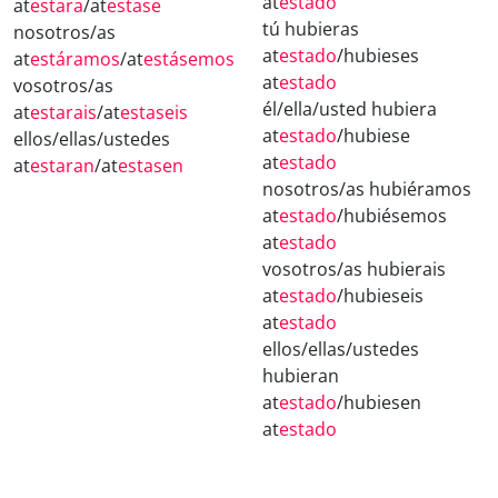
at
estado
at
estara
/at
estase
tú hubieras
nosotros/as
at
estado
/hubieses
at
estáramos
/at
estásemos
at
estado
vosotros/as
él/ella/usted hubiera
at
estarais
/at
estaseis
at
estado
/hubiese
ellos/ellas/ustedes
at
estado
at
estaran
/at
estasen
nosotros/as hubiéramos
at
estado
/hubiésemos
at
estado
vosotros/as hubierais
at
estado
/hubieseis
at
estado
ellos/ellas/ustedes
hubieran
at
estado
/hubiesen
at
estado