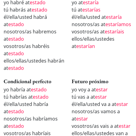
yo habré at
estado
yo at
estaría
tú habrás at
estado
tú at
estarías
él/ella/usted habrá
él/ella/usted at
estaría
at
estado
nosotros/as at
estaríamos
nosotros/as habremos
vosotros/as at
estaríais
at
estado
ellos/ellas/ustedes
vosotros/as habréis
at
estarían
at
estado
ellos/ellas/ustedes habrán
at
estado
Condicional perfecto
Futuro próximo
yo habría at
estado
yo voy a at
estar
tú habrías at
estado
tú vas a at
estar
él/ella/usted habría
él/ella/usted va a at
estar
at
estado
nosotros/as vamos a
nosotros/as habríamos
at
estar
at
estado
vosotros/as vais a at
estar
vosotros/as habríais
ellos/ellas/ustedes van a