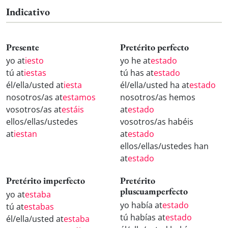
Indicativo
Presente
Pretérito perfecto
yo at
iesto
yo he at
estado
tú at
iestas
tú has at
estado
él/ella/usted at
iesta
él/ella/usted ha at
estado
nosotros/as at
estamos
nosotros/as hemos
vosotros/as at
estáis
at
estado
ellos/ellas/ustedes
vosotros/as habéis
at
iestan
at
estado
ellos/ellas/ustedes han
at
estado
Pretérito imperfecto
Pretérito
pluscuamperfecto
yo at
estaba
yo había at
estado
tú at
estabas
tú habías at
estado
él/ella/usted at
estaba