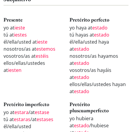
Presente
Pretérito perfecto
yo at
ieste
yo haya at
estado
tú at
iestes
tú hayas at
estado
él/ella/usted at
ieste
él/ella/usted haya
nosotros/as at
estemos
at
estado
vosotros/as at
estéis
nosotros/as hayamos
ellos/ellas/ustedes
at
estado
at
iesten
vosotros/as hayáis
at
estado
ellos/ellas/ustedes hayan
at
estado
Pretérito imperfecto
Pretérito
pluscuamperfecto
yo at
estara
/at
estase
yo hubiera
tú at
estaras
/at
estases
at
estado
/hubiese
él/ella/usted