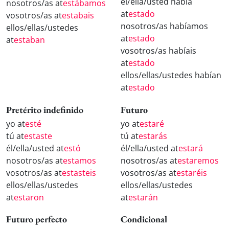
él/ella/usted había
nosotros/as at
estábamos
at
estado
vosotros/as at
estabais
nosotros/as habíamos
ellos/ellas/ustedes
at
estado
at
estaban
vosotros/as habíais
at
estado
ellos/ellas/ustedes habían
at
estado
Pretérito indefinido
Futuro
yo at
esté
yo at
estaré
tú at
estaste
tú at
estarás
él/ella/usted at
estó
él/ella/usted at
estará
nosotros/as at
estamos
nosotros/as at
estaremos
vosotros/as at
estasteis
vosotros/as at
estaréis
ellos/ellas/ustedes
ellos/ellas/ustedes
at
estaron
at
estarán
Futuro perfecto
Condicional