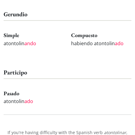
Gerundio
Simple
Compuesto
atontolin
ando
habiendo atontolin
ado
Participo
Pasado
atontolin
ado
If you're having difficulty with the Spanish verb
atontolinar
,