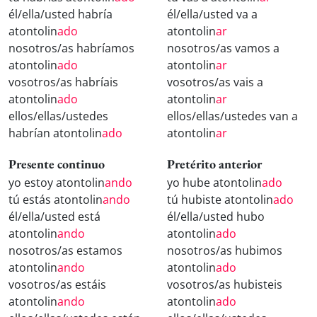
él/ella/usted habría
él/ella/usted va a
atontolin
ado
atontolin
ar
nosotros/as habríamos
nosotros/as vamos a
atontolin
ado
atontolin
ar
vosotros/as habríais
vosotros/as vais a
atontolin
ado
atontolin
ar
ellos/ellas/ustedes
ellos/ellas/ustedes van a
habrían atontolin
ado
atontolin
ar
Presente continuo
Pretérito anterior
yo estoy atontolin
ando
yo hube atontolin
ado
tú estás atontolin
ando
tú hubiste atontolin
ado
él/ella/usted está
él/ella/usted hubo
atontolin
ando
atontolin
ado
nosotros/as estamos
nosotros/as hubimos
atontolin
ando
atontolin
ado
vosotros/as estáis
vosotros/as hubisteis
atontolin
ando
atontolin
ado