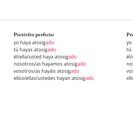
Pretérito perfecto
Pr
yo haya atosig
ado
yo
tú hayas atosig
ado
tú 
él/ella/usted haya atosig
ado
él/
nosotros/as hayamos atosig
ado
no
vosotros/as hayáis atosig
ado
vo
ellos/ellas/ustedes hayan atosig
ado
el