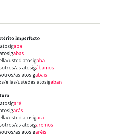
etérito imperfecto
 atosig
aba
atosig
abas
ella/usted atosig
aba
sotros/as atosig
ábamos
sotros/as atosig
abais
los/ellas/ustedes atosig
aban
turo
 atosig
aré
atosig
arás
ella/usted atosig
ará
sotros/as atosig
aremos
sotros/as atosig
aréis