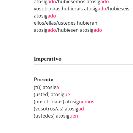
atosig
ado
/hubiésemos atosig
ado
vosotros/as hubierais atosig
ado
/hubieseis
atosig
ado
ellos/ellas/ustedes hubieran
atosig
ado
/hubiesen atosig
ado
Imperativo
Presente
(tú) atosig
a
(usted) atosig
ue
(nosotros/as) atosig
uemos
(vosotros/as) atosig
ad
(ustedes) atosig
uen