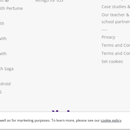
ft
🎁
Aimigo for iOS
Case studies
with Perfume
Our teacher &
school partner
ith
----
Privacy
with
Terms and Con
Terms and Con
with
Set cookies
ith Saga
ndroid
S
well as for marketing purposes. To learn more, please see our
cookie policy
.