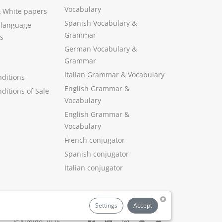
Vocabulary
&
White papers
Spanish Vocabulary
&
 language
Grammar
s
German Vocabulary
&
Grammar
Italian Grammar
&
Vocabulary
ditions
English Grammar
&
ditions of Sale
Vocabulary
English Grammar &
Vocabulary
French conjugator
Spanish conjugator
Italian conjugator
Settings
Accept
©Aimigo 2026