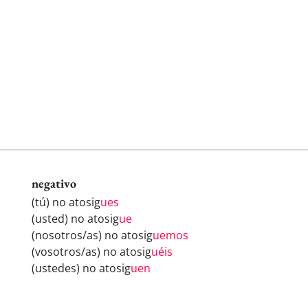
negativo
(tú) no atosig
ues
(usted) no atosig
ue
(nosotros/as) no atosig
uemos
(vosotros/as) no atosig
uéis
(ustedes) no atosig
uen