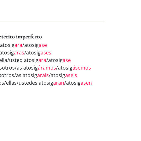
etérito imperfecto
 atosig
ara
/atosig
ase
atosig
aras
/atosig
ases
ella/usted atosig
ara
/atosig
ase
sotros/as atosig
áramos
/atosig
ásemos
sotros/as atosig
arais
/atosig
aseis
los/ellas/ustedes atosig
aran
/atosig
asen