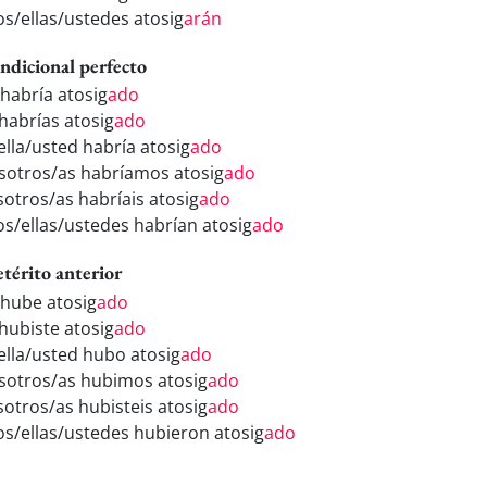
los/ellas/ustedes atosig
arán
ndicional perfecto
 habría atosig
ado
 habrías atosig
ado
ella/usted habría atosig
ado
sotros/as habríamos atosig
ado
sotros/as habríais atosig
ado
los/ellas/ustedes habrían atosig
ado
etérito anterior
 hube atosig
ado
 hubiste atosig
ado
/ella/usted hubo atosig
ado
sotros/as hubimos atosig
ado
sotros/as hubisteis atosig
ado
los/ellas/ustedes hubieron atosig
ado