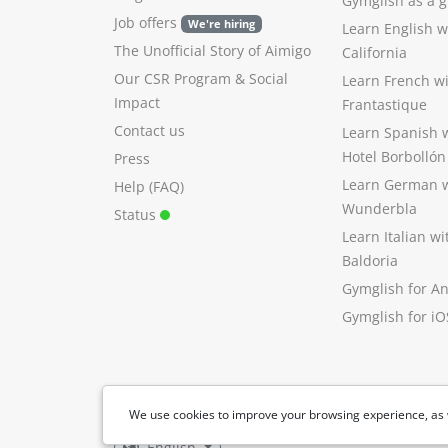
Gymglish as a gi
Job offers
We're hiring
Learn English 
The Unofficial Story of Aimigo
California
Our CSR Program
&
Social
Learn French w
Impact
Frantastique
Contact us
Learn Spanish 
Hotel Borbollón
Press
Learn German 
Help (FAQ)
Wunderbla
Status
Learn Italian w
Baldoria
Gymglish for A
Gymglish for iO
We use cookies to improve your browsing experience, as 
English