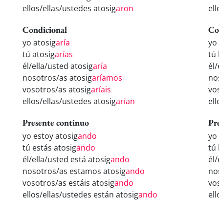
ellos/ellas/ustedes atosig
aron
el
Condicional
Co
yo atosig
aría
yo
tú atosig
arías
tú
él/ella/usted atosig
aría
él/
nosotros/as atosig
aríamos
no
vosotros/as atosig
aríais
vo
ellos/ellas/ustedes atosig
arían
el
Presente continuo
Pr
yo estoy atosig
ando
yo
tú estás atosig
ando
tú
él/ella/usted está atosig
ando
él
nosotros/as estamos atosig
ando
no
vosotros/as estáis atosig
ando
vo
ellos/ellas/ustedes están atosig
ando
el