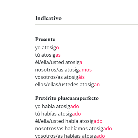
Indicativo
Presente
yo atosig
o
tú atosig
as
él/ella/usted atosig
a
nosotros/as atosig
amos
vosotros/as atosig
áis
ellos/ellas/ustedes atosig
an
Pretérito pluscuamperfecto
yo había atosig
ado
tú habías atosig
ado
él/ella/usted había atosig
ado
nosotros/as habíamos atosig
ado
vosotros/as habíais atosig
ado