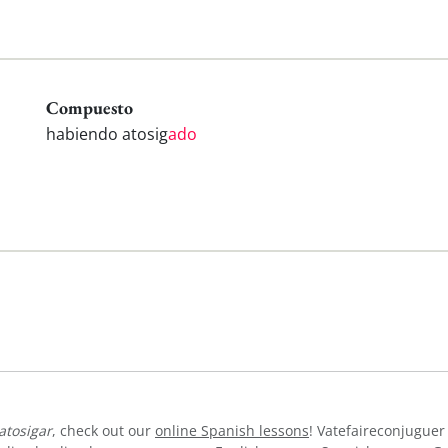
Compuesto
habiendo atosig
ado
atosigar
, check out our
online Spanish lessons
! Vatefaireconjuguer