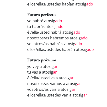
ellos/ellas/ustedes habían atosig
ado
Futuro perfecto
yo habré atosig
ado
tú habrás atosig
ado
él/ella/usted habrá atosig
ado
nosotros/as habremos atosig
ado
vosotros/as habréis atosig
ado
ellos/ellas/ustedes habrán atosig
ado
Futuro próximo
yo voy a atosig
ar
tú vas a atosig
ar
él/ella/usted va a atosig
ar
nosotros/as vamos a atosig
ar
vosotros/as vais a atosig
ar
ellos/ellas/ustedes van a atosig
ar