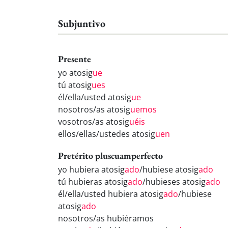
Subjuntivo
Presente
yo atosig
ue
tú atosig
ues
él/ella/usted atosig
ue
nosotros/as atosig
uemos
vosotros/as atosig
uéis
ellos/ellas/ustedes atosig
uen
Pretérito pluscuamperfecto
yo hubiera atosig
ado
/hubiese atosig
ado
tú hubieras atosig
ado
/hubieses atosig
ado
él/ella/usted hubiera atosig
ado
/hubiese
atosig
ado
nosotros/as hubiéramos