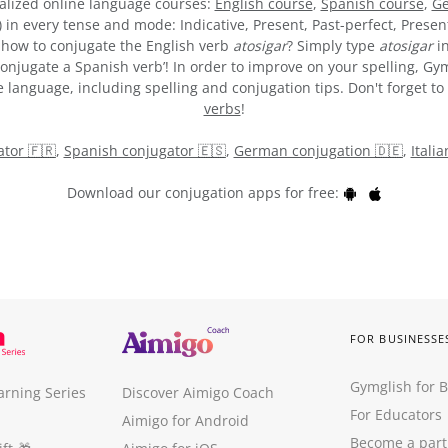
alized online language courses:
English course
,
Spanish course
,
Ge
) in every tense and mode: Indicative, Present, Past-perfect, Presen
re how to conjugate the English verb
atosigar
? Simply type
atosigar
in
onjugate a Spanish verb’! In order to improve on your spelling, Gym
 language, including spelling and conjugation tips. Don't forget to 
verbs
!
tor 🇫🇷
,
Spanish conjugator 🇪🇸
,
German conjugation 🇩🇪
,
Itali
Download our conjugation apps for free:
FOR BUSINESSE
Gymglish for 
arning Series
Discover Aimigo Coach
For Educators
Aimigo for Android
Become a part