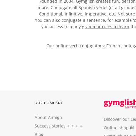
Founded in 2004, Gymglish creates fun, person
more. Conjugate all Spanish verbs (of all groups
Conditional, Infinitive, Imperative, etc. Not su
You can also conjugate a sentence, for example 'c
you access to many
grammar rules to learn
the
Our online verb conjugators:
French conjuga
OUR COMPANY
About Aimigo
Discover our Le
Success stories
⭐️ ⭐️ ⭐️ ⭐️
Online shop 🛍
Blog