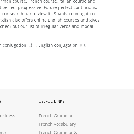
rman course
,
French course
,
Italian course
and
t perfect progressive, Future perfect continuous,
 our search bar to view its Spanish conjugation.
glish also offers online English courses and gives
check out our list of
irregular verbs
and
modal
an conjugation 🇮🇹
,
English conjugation 🇬🇧
.
S
USEFUL LINKS
Business
French Grammar
French Vocabulary
ner
French Grammar &