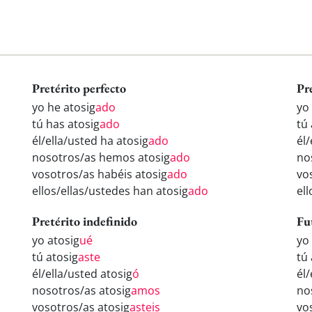
Pretérito perfecto
Pr
yo he atosig
ado
yo
tú has atosig
ado
tú 
él/ella/usted ha atosig
ado
él/
nosotros/as hemos atosig
ado
no
vosotros/as habéis atosig
ado
vo
ellos/ellas/ustedes han atosig
ado
el
Pretérito indefinido
Fu
yo atosig
ué
yo
tú atosig
aste
tú 
él/ella/usted atosig
ó
él/
nosotros/as atosig
amos
no
vosotros/as atosig
asteis
vo