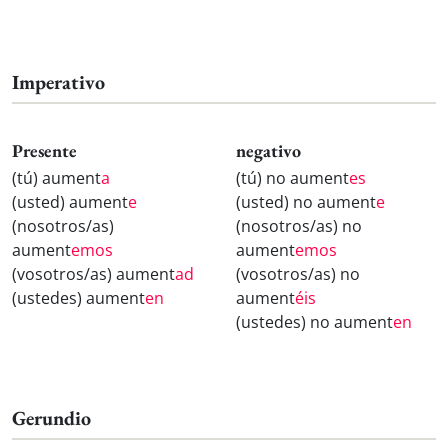
Imperativo
Presente
negativo
(tú) aument
a
(tú) no aument
es
(usted) aument
e
(usted) no aument
e
(nosotros/as)
(nosotros/as) no
aument
emos
aument
emos
(vosotros/as) aument
ad
(vosotros/as) no
(ustedes) aument
en
aument
éis
(ustedes) no aument
en
Gerundio