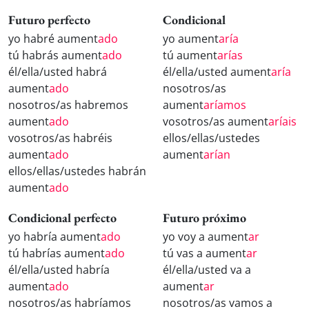
Futuro perfecto
Condicional
yo habré aument
ado
yo aument
aría
tú habrás aument
ado
tú aument
arías
él/ella/usted habrá
él/ella/usted aument
aría
aument
ado
nosotros/as
nosotros/as habremos
aument
aríamos
aument
ado
vosotros/as aument
aríais
vosotros/as habréis
ellos/ellas/ustedes
aument
ado
aument
arían
ellos/ellas/ustedes habrán
aument
ado
Condicional perfecto
Futuro próximo
yo habría aument
ado
yo voy a aument
ar
tú habrías aument
ado
tú vas a aument
ar
él/ella/usted habría
él/ella/usted va a
aument
ado
aument
ar
nosotros/as habríamos
nosotros/as vamos a