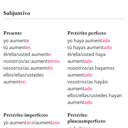
Subjuntivo
Presente
Pretérito perfecto
yo aument
e
yo haya aument
ado
tú aument
es
tú hayas aument
ado
él/ella/usted aument
e
él/ella/usted haya
nosotros/as aument
emos
aument
ado
vosotros/as aument
éis
nosotros/as hayamos
ellos/ellas/ustedes
aument
ado
aument
en
vosotros/as hayáis
aument
ado
ellos/ellas/ustedes hayan
aument
ado
Pretérito imperfecto
Pretérito
pluscuamperfecto
yo aument
ara
/aument
ase