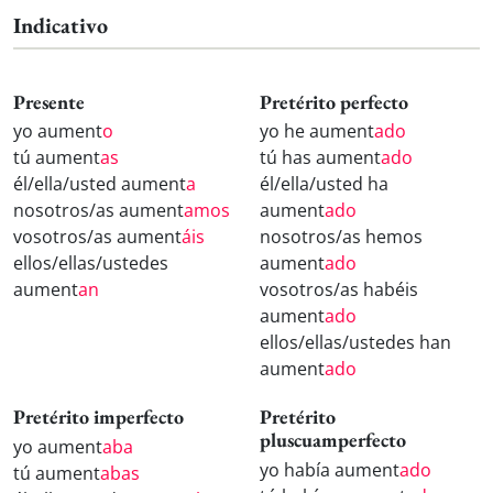
Indicativo
Presente
Pretérito perfecto
yo aument
o
yo he aument
ado
tú aument
as
tú has aument
ado
él/ella/usted aument
a
él/ella/usted ha
nosotros/as aument
amos
aument
ado
vosotros/as aument
áis
nosotros/as hemos
ellos/ellas/ustedes
aument
ado
aument
an
vosotros/as habéis
aument
ado
ellos/ellas/ustedes han
aument
ado
Pretérito imperfecto
Pretérito
pluscuamperfecto
yo aument
aba
yo había aument
ado
tú aument
abas