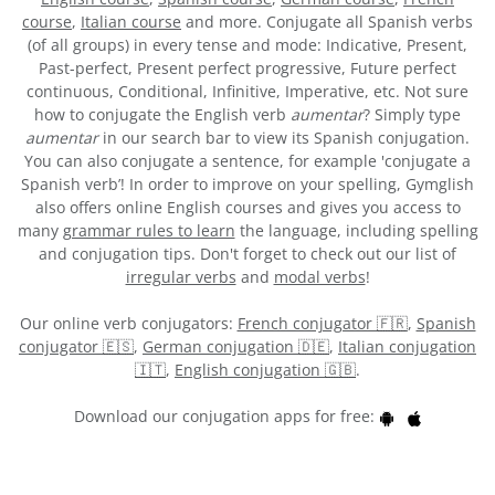
course
,
Italian course
and more. Conjugate all Spanish verbs
(of all groups) in every tense and mode: Indicative, Present,
Past-perfect, Present perfect progressive, Future perfect
continuous, Conditional, Infinitive, Imperative, etc. Not sure
how to conjugate the English verb
aumentar
? Simply type
aumentar
in our search bar to view its Spanish conjugation.
You can also conjugate a sentence, for example 'conjugate a
Spanish verb’! In order to improve on your spelling, Gymglish
also offers online English courses and gives you access to
many
grammar rules to learn
the language, including spelling
and conjugation tips. Don't forget to check out our list of
irregular verbs
and
modal verbs
!
Our online verb conjugators:
French conjugator 🇫🇷
,
Spanish
conjugator 🇪🇸
,
German conjugation 🇩🇪
,
Italian conjugation
🇮🇹
,
English conjugation 🇬🇧
.
Download our conjugation apps for free: