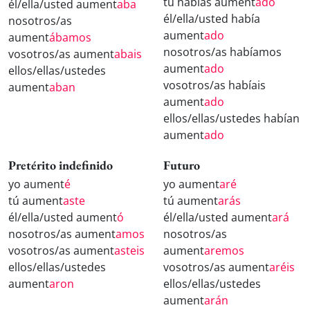
tú habías aument
ado
él/ella/usted aument
aba
él/ella/usted había
nosotros/as
aument
ado
aument
ábamos
nosotros/as habíamos
vosotros/as aument
abais
aument
ado
ellos/ellas/ustedes
vosotros/as habíais
aument
aban
aument
ado
ellos/ellas/ustedes habían
aument
ado
Pretérito indefinido
Futuro
yo aument
é
yo aument
aré
tú aument
aste
tú aument
arás
él/ella/usted aument
ó
él/ella/usted aument
ará
nosotros/as aument
amos
nosotros/as
vosotros/as aument
asteis
aument
aremos
ellos/ellas/ustedes
vosotros/as aument
aréis
aument
aron
ellos/ellas/ustedes
aument
arán