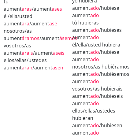
yo hubiera
tú
aument
ado
/hubiese
aument
aras
/aument
ases
aument
ado
él/ella/usted
tú hubieras
aument
ara
/aument
ase
aument
ado
/hubieses
nosotros/as
aument
ado
aument
áramos
/aument
ásemos
él/ella/usted hubiera
vosotros/as
aument
ado
/hubiese
aument
arais
/aument
aseis
aument
ado
ellos/ellas/ustedes
nosotros/as hubiéramos
aument
aran
/aument
asen
aument
ado
/hubiésemos
aument
ado
vosotros/as hubierais
aument
ado
/hubieseis
aument
ado
ellos/ellas/ustedes
hubieran
aument
ado
/hubiesen
aument
ado