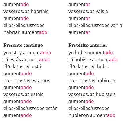
aument
ado
aument
ar
vosotros/as habríais
vosotros/as vais a
aument
ado
aument
ar
ellos/ellas/ustedes
ellos/ellas/ustedes van a
habrían aument
ado
aument
ar
Presente continuo
Pretérito anterior
yo estoy aument
ando
yo hube aument
ado
tú estás aument
ando
tú hubiste aument
ado
él/ella/usted está
él/ella/usted hubo
aument
ando
aument
ado
nosotros/as estamos
nosotros/as hubimos
aument
ando
aument
ado
vosotros/as estáis
vosotros/as hubisteis
aument
ando
aument
ado
ellos/ellas/ustedes están
ellos/ellas/ustedes
aument
ando
hubieron aument
ado