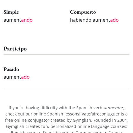
Simple
Compuesto
aument
ando
habiendo aument
ado
Participo
Pasado
aument
ado
If you're having difficulty with the Spanish verb
aumentar
,
check out our
online Spanish lessons
! Vatefaireconjuguer is a
free online conjugator created by Gymglish. Founded in 2004,
Gymglish creates fun, personalized online language courses:
English course
,
Spanish course
,
German course
,
French