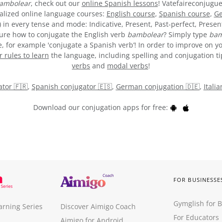
ambolear
, check out our
online Spanish lessons
! Vatefaireconjugue
alized online language courses:
English course
,
Spanish course
,
Ge
) in every tense and mode: Indicative, Present, Past-perfect, Presen
t sure how to conjugate the English verb
bambolear
? Simply type
bam
 for example 'conjugate a Spanish verb’! In order to improve on yo
rules to learn
the language, including spelling and conjugation tips
verbs
and
modal verbs
!
tor 🇫🇷
,
Spanish conjugator 🇪🇸
,
German conjugation 🇩🇪
,
Itali
Download our conjugation apps for free:
FOR BUSINESSE
Gymglish for 
arning Series
Discover Aimigo Coach
For Educators
Aimigo for Android