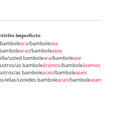
etérito imperfecto
 bambole
ara
/bambole
ase
 bambole
aras
/bambole
ases
/ella/usted bambole
ara
/bambole
ase
sotros/as bambole
áramos
/bambole
ásemos
sotros/as bambole
arais
/bambole
aseis
los/ellas/ustedes bambole
aran
/bambole
asen