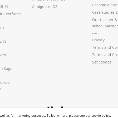
Become a part
ft
🎁
Aimigo for iOS
Case studies
with Perfume
Our teacher &
school partner
ith
----
Privacy
with
Terms and Con
Terms and Con
with
Set cookies
ith Saga
ndroid
S
well as for marketing purposes. To learn more, please see our
cookie policy
.