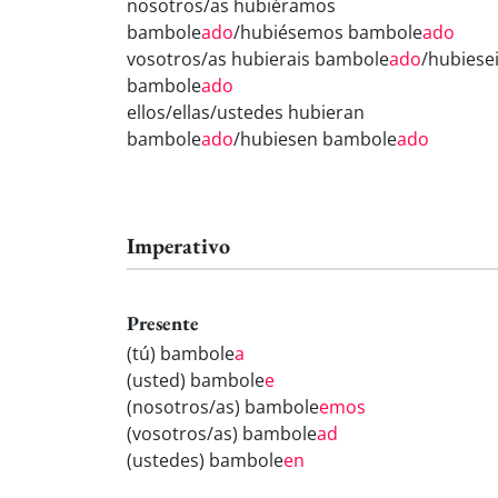
nosotros/as hubiéramos
bambole
ado
/hubiésemos bambole
ado
vosotros/as hubierais bambole
ado
/hubiese
bambole
ado
ellos/ellas/ustedes hubieran
bambole
ado
/hubiesen bambole
ado
Imperativo
Presente
(tú) bambole
a
(usted) bambole
e
(nosotros/as) bambole
emos
(vosotros/as) bambole
ad
(ustedes) bambole
en