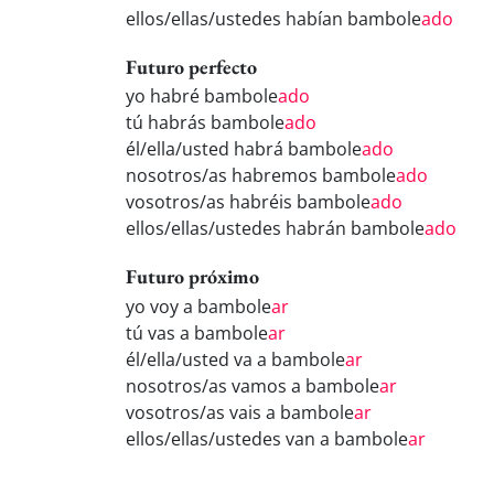
ellos/ellas/ustedes habían bambole
ado
Futuro perfecto
yo habré bambole
ado
tú habrás bambole
ado
él/ella/usted habrá bambole
ado
nosotros/as habremos bambole
ado
vosotros/as habréis bambole
ado
ellos/ellas/ustedes habrán bambole
ado
Futuro próximo
yo voy a bambole
ar
tú vas a bambole
ar
él/ella/usted va a bambole
ar
nosotros/as vamos a bambole
ar
vosotros/as vais a bambole
ar
ellos/ellas/ustedes van a bambole
ar