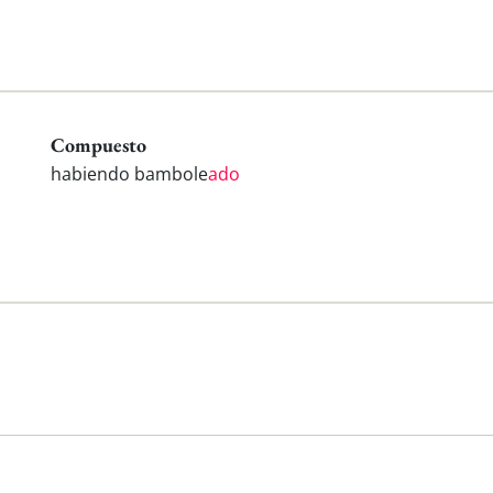
Compuesto
habiendo bambole
ado