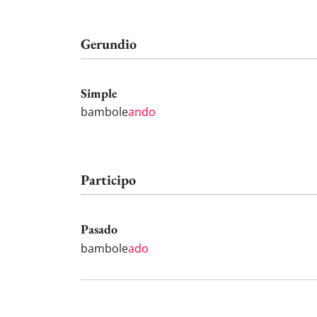
Gerundio
Simple
bambole
ando
Participo
Pasado
bambole
ado