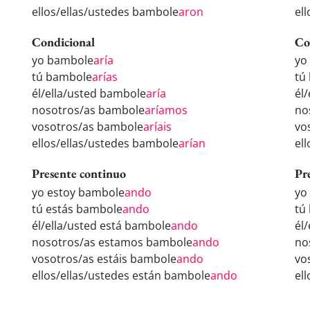
ellos/ellas/ustedes bambole
aron
el
Condicional
Co
yo bambole
aría
yo
tú bambole
arías
tú
él/ella/usted bambole
aría
él
nosotros/as bambole
aríamos
no
vosotros/as bambole
aríais
vo
ellos/ellas/ustedes bambole
arían
el
Presente continuo
Pr
yo estoy bambole
ando
yo
tú estás bambole
ando
tú
él/ella/usted está bambole
ando
él
nosotros/as estamos bambole
ando
no
vosotros/as estáis bambole
ando
vo
ellos/ellas/ustedes están bambole
ando
el