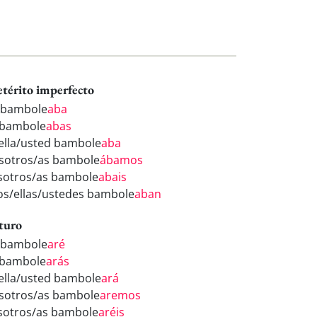
etérito imperfecto
 bambole
aba
 bambole
abas
/ella/usted bambole
aba
sotros/as bambole
ábamos
sotros/as bambole
abais
los/ellas/ustedes bambole
aban
turo
 bambole
aré
 bambole
arás
/ella/usted bambole
ará
sotros/as bambole
aremos
sotros/as bambole
aréis