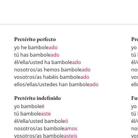
Pretérito perfecto
Pr
yo he bambole
ado
yo
tú has bambole
ado
tú
él/ella/usted ha bambole
ado
él
nosotros/as hemos bambole
ado
no
vosotros/as habéis bambole
ado
vo
ellos/ellas/ustedes han bambole
ado
el
Pretérito indefinido
Fu
yo bambole
é
yo
tú bambole
aste
tú
él/ella/usted bambole
ó
él
nosotros/as bambole
amos
no
vosotros/as bambole
asteis
vo