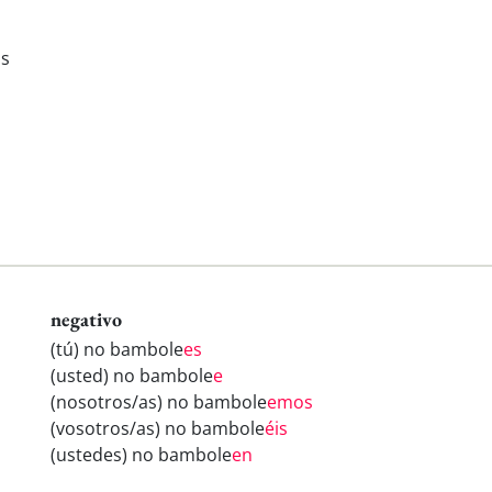
is
negativo
(tú) no bambole
es
(usted) no bambole
e
(nosotros/as) no bambole
emos
(vosotros/as) no bambole
éis
(ustedes) no bambole
en