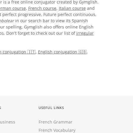
r is a free online conjugator created by Gymglish.
rman course
,
French course
,
Italian course
and
t perfect progressive, Future perfect continuous,
bolear
in our search bar to view its Spanish
ur spelling, Gymglish also offers online English
. Don't forget to check out our list of
irregular
an conjugation 🇮🇹
,
English conjugation 🇬🇧
.
S
USEFUL LINKS
Business
French Grammar
French Vocabulary