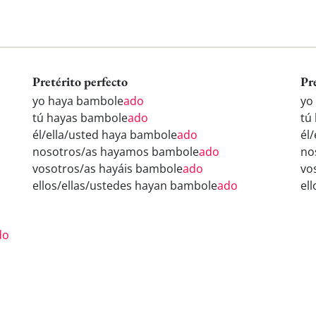
Pretérito perfecto
Pr
yo haya bambole
ado
yo
tú hayas bambole
ado
tú
él/ella/usted haya bambole
ado
él
nosotros/as hayamos bambole
ado
no
vosotros/as hayáis bambole
ado
vo
ellos/ellas/ustedes hayan bambole
ado
el
do