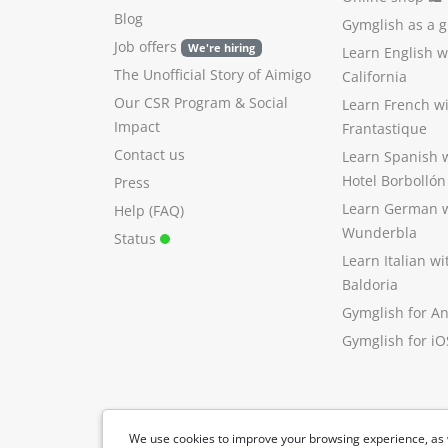
Blog
Gymglish as a gi
Job offers
We're hiring
Learn English 
The Unofficial Story of Aimigo
California
Our CSR Program
&
Social
Learn French w
Impact
Frantastique
Contact us
Learn Spanish 
Hotel Borbollón
Press
Learn German 
Help (FAQ)
Wunderbla
Status
Learn Italian w
Baldoria
Gymglish for A
Gymglish for iO
We use cookies to improve your browsing experience, as 