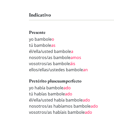
Indicativo
Presente
yo bambole
o
tú bambole
as
él/ella/usted bambole
a
nosotros/as bambole
amos
vosotros/as bambole
áis
ellos/ellas/ustedes bambole
an
Pretérito pluscuamperfecto
yo había bambole
ado
tú habías bambole
ado
él/ella/usted había bambole
ado
nosotros/as habíamos bambole
ado
vosotros/as habíais bambole
ado