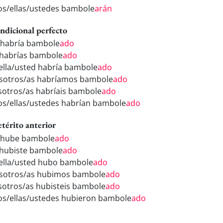
los/ellas/ustedes bambole
arán
ndicional perfecto
 habría bambole
ado
 habrías bambole
ado
/ella/usted habría bambole
ado
sotros/as habríamos bambole
ado
sotros/as habríais bambole
ado
los/ellas/ustedes habrían bambole
ado
etérito anterior
 hube bambole
ado
 hubiste bambole
ado
/ella/usted hubo bambole
ado
sotros/as hubimos bambole
ado
sotros/as hubisteis bambole
ado
los/ellas/ustedes hubieron bambole
ado