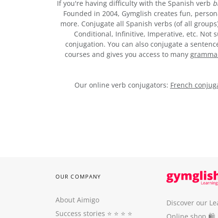
If you're having difficulty with the Spanish verb
b
Founded in 2004, Gymglish creates fun, person
more. Conjugate all Spanish verbs (of all groups
Conditional, Infinitive, Imperative, etc. No
conjugation. You can also conjugate a sentence,
courses and gives you access to many
grammar 
Our online verb conjugators:
French conjuga
OUR COMPANY
About Aimigo
Discover our Le
Success stories
⭐️ ⭐️ ⭐️ ⭐️
Online shop 🛍