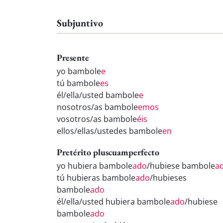
Subjuntivo
Presente
yo bambole
e
tú bambole
es
él/ella/usted bambole
e
nosotros/as bambole
emos
vosotros/as bambole
éis
ellos/ellas/ustedes bambole
en
Pretérito pluscuamperfecto
yo hubiera bambole
ado
/hubiese bambole
a
tú hubieras bambole
ado
/hubieses
bambole
ado
él/ella/usted hubiera bambole
ado
/hubiese
bambole
ado