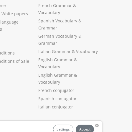
ner
French Grammar &
Vocabulary
&
White papers
Spanish Vocabulary
&
 language
Grammar
s
German Vocabulary
&
Grammar
Italian Grammar
&
Vocabulary
ditions
English Grammar
&
ditions of Sale
Vocabulary
English Grammar &
Vocabulary
French conjugator
Spanish conjugator
Italian conjugator
Settings
Accept