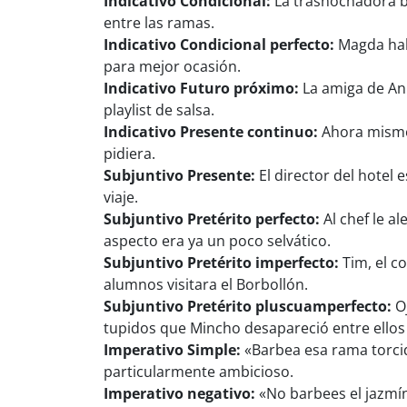
Indicativo Condicional:
La trasnochadora ba
entre las ramas.
Indicativo Condicional perfecto:
Magda habr
para mejor ocasión.
Indicativo Futuro próximo:
La amiga de Ann
playlist de salsa.
Indicativo Presente continuo:
Ahora mismo,
pidiera.
Subjuntivo Presente:
El director del hotel 
viaje.
Subjuntivo Pretérito perfecto:
Al chef le a
aspecto era ya un poco selvático.
Subjuntivo Pretérito imperfecto:
Tim, el c
alumnos visitara el Borbollón.
Subjuntivo Pretérito pluscuamperfecto:
Oj
tupidos que Mincho desapareció entre ellos 
Imperativo Simple:
«Barbea esa rama torcid
particularmente ambicioso.
Imperativo negativo:
«No barbees el jazmín