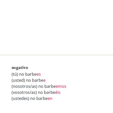
negativo
(tú) no barbe
es
(usted) no barbe
e
(nosotros/as) no barbe
emos
(vosotros/as) no barbe
éis
(ustedes) no barbe
en