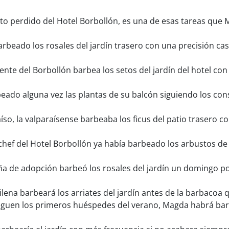
ato perdido del Hotel Borbollón, es una de esas tareas qu
eado los rosales del jardín trasero con una precisión casi
nte del Borbollón barbea los setos del jardín del hotel co
ado alguna vez las plantas de su balcón siguiendo los co
íso, la valparaísense barbeaba los ficus del patio trasero 
chef del Hotel Borbollón ya había barbeado los arbustos de
a de adopción barbeó los rosales del jardín un domingo p
ilena barbeará los arriates del jardín antes de la barbacoa 
guen los primeros huéspedes del verano, Magda habrá barb