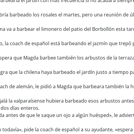
rbearía el jardín con más frecuencia si no acabara siempr
ía barbeado los rosales el martes, pero una reunión de últ
a va a barbear el limonero del patio del Borbollón esta t
 la coach de español está barbeando el jazmín que trepó po
espera que Magda barbee también los arbustos de la terraza 
legra que la chilena haya barbeado el jardín justo a tiempo 
oach de alemán, le pidió a Magda que barbeara también la h
alá la valparaísense hubiera barbeado esos arbustos antes
dos días enteros.
a antes de que le saque un ojo a algún huésped», le advier
 todavía», pide la coach de español a su ayudante, «espera 