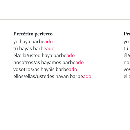
Pretérito perfecto
Pr
yo haya barbe
ado
yo
tú hayas barbe
ado
tú
él/ella/usted haya barbe
ado
él
nosotros/as hayamos barbe
ado
no
vosotros/as hayáis barbe
ado
vo
ellos/ellas/ustedes hayan barbe
ado
el