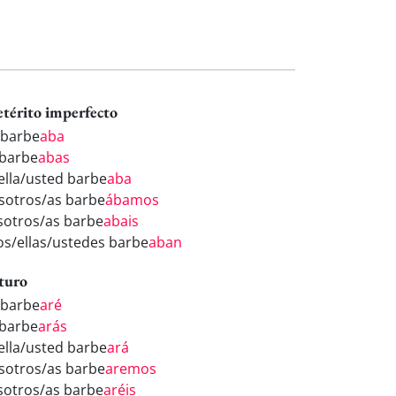
etérito imperfecto
 barbe
aba
 barbe
abas
/ella/usted barbe
aba
sotros/as barbe
ábamos
sotros/as barbe
abais
los/ellas/ustedes barbe
aban
turo
 barbe
aré
 barbe
arás
/ella/usted barbe
ará
sotros/as barbe
aremos
sotros/as barbe
aréis