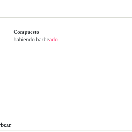
Compuesto
habiendo barbe
ado
rbear