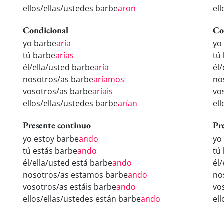
ellos/ellas/ustedes barbe
aron
el
Condicional
Co
yo barbe
aría
yo
tú barbe
arías
tú
él/ella/usted barbe
aría
él
nosotros/as barbe
aríamos
no
vosotros/as barbe
aríais
vo
ellos/ellas/ustedes barbe
arían
el
Presente continuo
Pr
yo estoy barbe
ando
yo
tú estás barbe
ando
tú
él/ella/usted está barbe
ando
él
nosotros/as estamos barbe
ando
no
vosotros/as estáis barbe
ando
vo
ellos/ellas/ustedes están barbe
ando
el