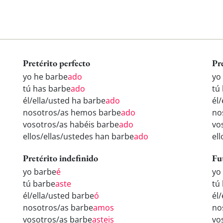
Pretérito perfecto
Pr
yo he barbe
ado
yo
tú has barbe
ado
tú
él/ella/usted ha barbe
ado
él
nosotros/as hemos barbe
ado
no
vosotros/as habéis barbe
ado
vo
ellos/ellas/ustedes han barbe
ado
el
Pretérito indefinido
Fu
yo barbe
é
yo
tú barbe
aste
tú
él/ella/usted barbe
ó
él
nosotros/as barbe
amos
no
vosotros/as barbe
asteis
vo