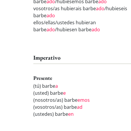
barbe
ado
/hubiésemos barbe
ado
vosotros/as hubierais barbe
ado
/hubieseis
barbe
ado
ellos/ellas/ustedes hubieran
barbe
ado
/hubiesen barbe
ado
Imperativo
Presente
(tú) barbe
a
(usted) barbe
e
(nosotros/as) barbe
emos
(vosotros/as) barbe
ad
(ustedes) barbe
en