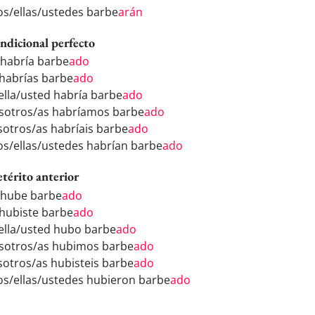
los/ellas/ustedes barbe
arán
ndicional perfecto
 habría barbe
ado
 habrías barbe
ado
/ella/usted habría barbe
ado
sotros/as habríamos barbe
ado
sotros/as habríais barbe
ado
los/ellas/ustedes habrían barbe
ado
etérito anterior
 hube barbe
ado
 hubiste barbe
ado
/ella/usted hubo barbe
ado
sotros/as hubimos barbe
ado
sotros/as hubisteis barbe
ado
los/ellas/ustedes hubieron barbe
ado