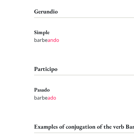
Gerundio
Simple
barbe
ando
Participo
Pasado
barbe
ado
Examples of conjugation of the verb Ba