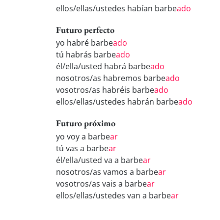
ellos/ellas/ustedes habían barbe
ado
Futuro perfecto
yo habré barbe
ado
tú habrás barbe
ado
él/ella/usted habrá barbe
ado
nosotros/as habremos barbe
ado
vosotros/as habréis barbe
ado
ellos/ellas/ustedes habrán barbe
ado
Futuro próximo
yo voy a barbe
ar
tú vas a barbe
ar
él/ella/usted va a barbe
ar
nosotros/as vamos a barbe
ar
vosotros/as vais a barbe
ar
ellos/ellas/ustedes van a barbe
ar