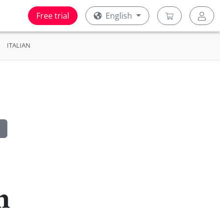
Free trial
English
ITALIAN
h