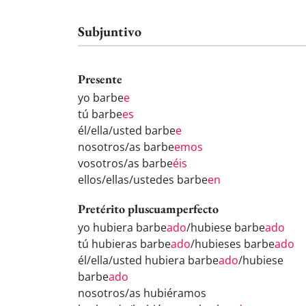
Subjuntivo
Presente
yo barbe
e
tú barbe
es
él/ella/usted barbe
e
nosotros/as barbe
emos
vosotros/as barbe
éis
ellos/ellas/ustedes barbe
en
Pretérito pluscuamperfecto
yo hubiera barbe
ado
/hubiese barbe
ado
tú hubieras barbe
ado
/hubieses barbe
ado
él/ella/usted hubiera barbe
ado
/hubiese
barbe
ado
nosotros/as hubiéramos