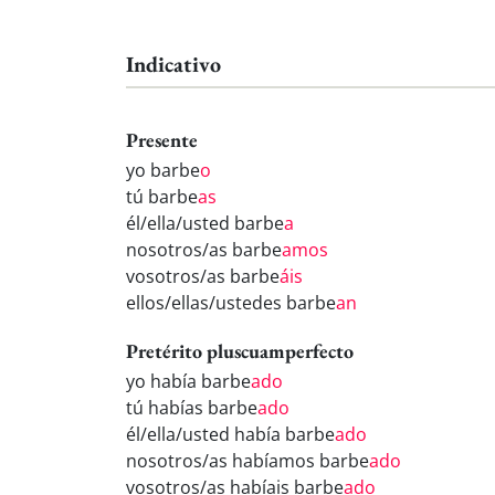
Indicativo
Presente
yo barbe
o
tú barbe
as
él/ella/usted barbe
a
nosotros/as barbe
amos
vosotros/as barbe
áis
ellos/ellas/ustedes barbe
an
Pretérito pluscuamperfecto
yo había barbe
ado
tú habías barbe
ado
él/ella/usted había barbe
ado
nosotros/as habíamos barbe
ado
vosotros/as habíais barbe
ado