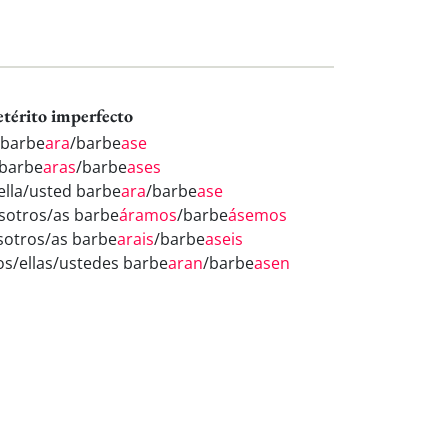
etérito imperfecto
 barbe
ara
/barbe
ase
 barbe
aras
/barbe
ases
/ella/usted barbe
ara
/barbe
ase
sotros/as barbe
áramos
/barbe
ásemos
sotros/as barbe
arais
/barbe
aseis
los/ellas/ustedes barbe
aran
/barbe
asen