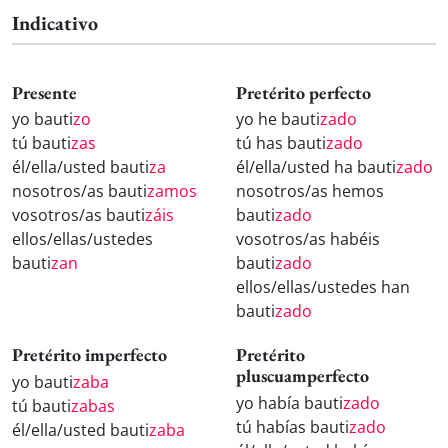
Indicativo
Presente
Pretérito perfecto
yo bauti
zo
yo he bauti
zado
tú bauti
zas
tú has bauti
zado
él/ella/usted bauti
za
él/ella/usted ha bauti
zado
nosotros/as bauti
zamos
nosotros/as hemos
vosotros/as bauti
záis
bauti
zado
ellos/ellas/ustedes
vosotros/as habéis
bauti
zan
bauti
zado
ellos/ellas/ustedes han
bauti
zado
Pretérito imperfecto
Pretérito
pluscuamperfecto
yo bauti
zaba
yo había bauti
zado
tú bauti
zabas
tú habías bauti
zado
él/ella/usted bauti
zaba