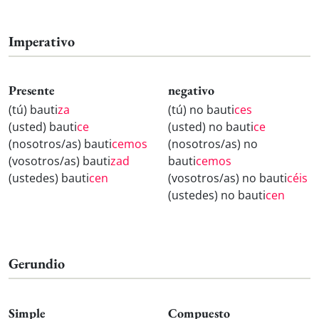
Imperativo
Presente
negativo
(tú) bauti
za
(tú) no bauti
ces
(usted) bauti
ce
(usted) no bauti
ce
(nosotros/as) bauti
cemos
(nosotros/as) no
(vosotros/as) bauti
zad
bauti
cemos
(ustedes) bauti
cen
(vosotros/as) no bauti
céis
(ustedes) no bauti
cen
Gerundio
Simple
Compuesto