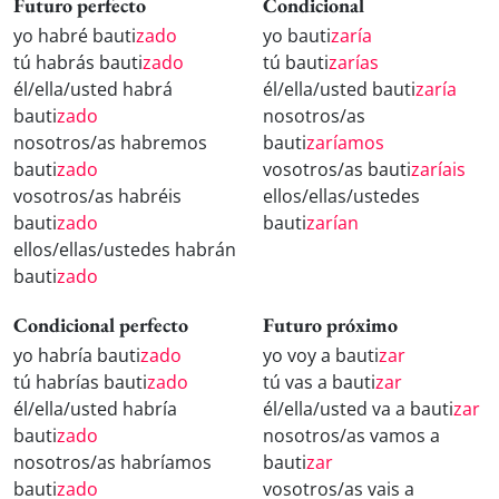
Futuro perfecto
Condicional
yo habré bauti
zado
yo bauti
zaría
tú habrás bauti
zado
tú bauti
zarías
él/ella/usted habrá
él/ella/usted bauti
zaría
bauti
zado
nosotros/as
nosotros/as habremos
bauti
zaríamos
bauti
zado
vosotros/as bauti
zaríais
vosotros/as habréis
ellos/ellas/ustedes
bauti
zado
bauti
zarían
ellos/ellas/ustedes habrán
bauti
zado
Condicional perfecto
Futuro próximo
yo habría bauti
zado
yo voy a bauti
zar
tú habrías bauti
zado
tú vas a bauti
zar
él/ella/usted habría
él/ella/usted va a bauti
zar
bauti
zado
nosotros/as vamos a
nosotros/as habríamos
bauti
zar
bauti
zado
vosotros/as vais a