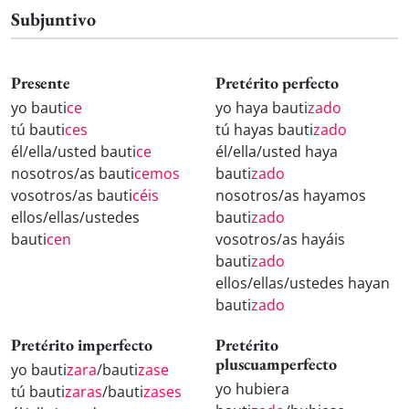
Subjuntivo
Presente
Pretérito perfecto
yo bauti
ce
yo haya bauti
zado
tú bauti
ces
tú hayas bauti
zado
él/ella/usted bauti
ce
él/ella/usted haya
nosotros/as bauti
cemos
bauti
zado
vosotros/as bauti
céis
nosotros/as hayamos
ellos/ellas/ustedes
bauti
zado
bauti
cen
vosotros/as hayáis
bauti
zado
ellos/ellas/ustedes hayan
bauti
zado
Pretérito imperfecto
Pretérito
pluscuamperfecto
yo bauti
zara
/bauti
zase
yo hubiera
tú bauti
zaras
/bauti
zases