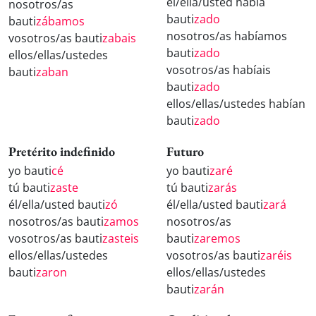
él/ella/usted había
nosotros/as
bauti
zado
bauti
zábamos
nosotros/as habíamos
vosotros/as bauti
zabais
bauti
zado
ellos/ellas/ustedes
vosotros/as habíais
bauti
zaban
bauti
zado
ellos/ellas/ustedes habían
bauti
zado
Pretérito indefinido
Futuro
yo bauti
cé
yo bauti
zaré
tú bauti
zaste
tú bauti
zarás
él/ella/usted bauti
zó
él/ella/usted bauti
zará
nosotros/as bauti
zamos
nosotros/as
vosotros/as bauti
zasteis
bauti
zaremos
ellos/ellas/ustedes
vosotros/as bauti
zaréis
bauti
zaron
ellos/ellas/ustedes
bauti
zarán