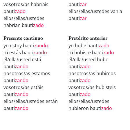
vosotros/as habríais
bauti
zar
bauti
zado
ellos/ellas/ustedes van a
ellos/ellas/ustedes
bauti
zar
habrían bauti
zado
Presente continuo
Pretérito anterior
yo estoy bauti
zando
yo hube bauti
zado
tú estás bauti
zando
tú hubiste bauti
zado
él/ella/usted está
él/ella/usted hubo
bauti
zando
bauti
zado
nosotros/as estamos
nosotros/as hubimos
bauti
zando
bauti
zado
vosotros/as estáis
vosotros/as hubisteis
bauti
zando
bauti
zado
ellos/ellas/ustedes están
ellos/ellas/ustedes
bauti
zando
hubieron bauti
zado