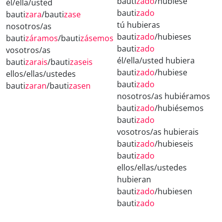
bauti
zado
/hubiese
él/ella/usted
bauti
zado
bauti
zara
/bauti
zase
tú hubieras
nosotros/as
bauti
zado
/hubieses
bauti
záramos
/bauti
zásemos
bauti
zado
vosotros/as
él/ella/usted hubiera
bauti
zarais
/bauti
zaseis
bauti
zado
/hubiese
ellos/ellas/ustedes
bauti
zado
bauti
zaran
/bauti
zasen
nosotros/as hubiéramos
bauti
zado
/hubiésemos
bauti
zado
vosotros/as hubierais
bauti
zado
/hubieseis
bauti
zado
ellos/ellas/ustedes
hubieran
bauti
zado
/hubiesen
bauti
zado