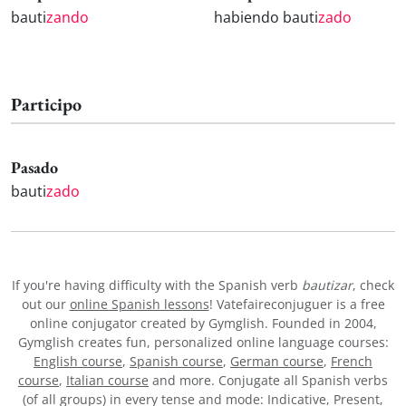
bauti
zando
habiendo bauti
zado
Participo
Pasado
bauti
zado
If you're having difficulty with the Spanish verb
bautizar
, check
out our
online Spanish lessons
! Vatefaireconjuguer is a free
online conjugator created by Gymglish. Founded in 2004,
Gymglish creates fun, personalized online language courses:
English course
,
Spanish course
,
German course
,
French
course
,
Italian course
and more. Conjugate all Spanish verbs
(of all groups) in every tense and mode: Indicative, Present,