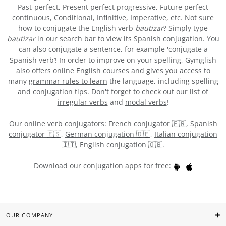
Past-perfect, Present perfect progressive, Future perfect
continuous, Conditional, Infinitive, Imperative, etc. Not sure
how to conjugate the English verb
bautizar
? Simply type
bautizar
in our search bar to view its Spanish conjugation. You
can also conjugate a sentence, for example 'conjugate a
Spanish verb’! In order to improve on your spelling, Gymglish
also offers online English courses and gives you access to
many
grammar rules to learn
the language, including spelling
and conjugation tips. Don't forget to check out our list of
irregular verbs
and
modal verbs
!
Our online verb conjugators:
French conjugator 🇫🇷
,
Spanish
conjugator 🇪🇸
,
German conjugation 🇩🇪
,
Italian conjugation
🇮🇹
,
English conjugation 🇬🇧
.
Download our conjugation apps for free:
OUR COMPANY