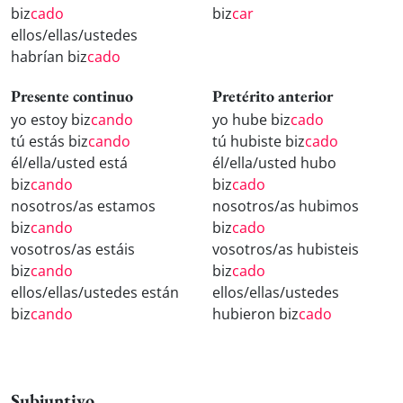
biz
cado
biz
car
ellos/ellas/ustedes
habrían biz
cado
Presente continuo
Pretérito anterior
yo estoy biz
cando
yo hube biz
cado
tú estás biz
cando
tú hubiste biz
cado
él/ella/usted está
él/ella/usted hubo
biz
cando
biz
cado
nosotros/as estamos
nosotros/as hubimos
biz
cando
biz
cado
vosotros/as estáis
vosotros/as hubisteis
biz
cando
biz
cado
ellos/ellas/ustedes están
ellos/ellas/ustedes
biz
cando
hubieron biz
cado
Subjuntivo