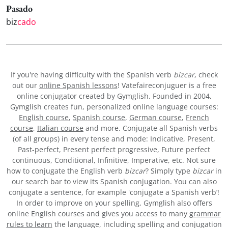
Pasado
biz
cado
If you're having difficulty with the Spanish verb
bizcar
, check
out our
online Spanish lessons
! Vatefaireconjuguer is a free
online conjugator created by Gymglish. Founded in 2004,
Gymglish creates fun, personalized online language courses:
English course
,
Spanish course
,
German course
,
French
course
,
Italian course
and more. Conjugate all Spanish verbs
(of all groups) in every tense and mode: Indicative, Present,
Past-perfect, Present perfect progressive, Future perfect
continuous, Conditional, Infinitive, Imperative, etc. Not sure
how to conjugate the English verb
bizcar
? Simply type
bizcar
in
our search bar to view its Spanish conjugation. You can also
conjugate a sentence, for example 'conjugate a Spanish verb’!
In order to improve on your spelling, Gymglish also offers
online English courses and gives you access to many
grammar
rules to learn
the language, including spelling and conjugation