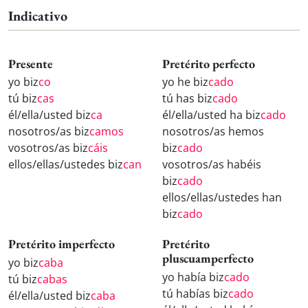
Indicativo
Presente
Pretérito perfecto
yo biz
co
yo he biz
cado
tú biz
cas
tú has biz
cado
él/ella/usted biz
ca
él/ella/usted ha biz
cado
nosotros/as biz
camos
nosotros/as hemos
vosotros/as biz
cáis
biz
cado
ellos/ellas/ustedes biz
can
vosotros/as habéis
biz
cado
ellos/ellas/ustedes han
biz
cado
Pretérito imperfecto
Pretérito
pluscuamperfecto
yo biz
caba
yo había biz
cado
tú biz
cabas
tú habías biz
cado
él/ella/usted biz
caba