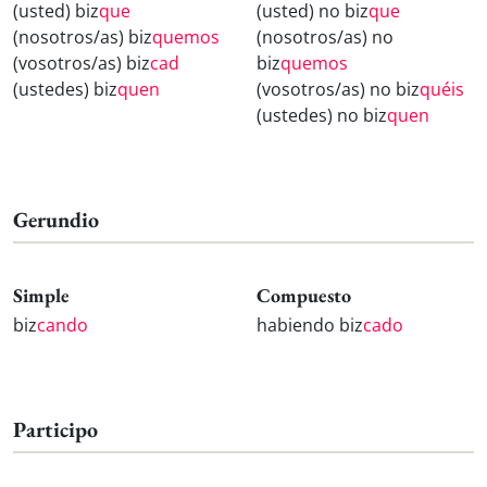
(usted) biz
que
(usted) no biz
que
(nosotros/as) biz
quemos
(nosotros/as) no
(vosotros/as) biz
cad
biz
quemos
(ustedes) biz
quen
(vosotros/as) no biz
quéis
(ustedes) no biz
quen
Gerundio
Simple
Compuesto
biz
cando
habiendo biz
cado
Participo