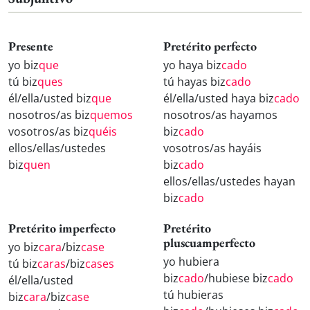
Presente
Pretérito perfecto
yo biz
que
yo haya biz
cado
tú biz
ques
tú hayas biz
cado
él/ella/usted biz
que
él/ella/usted haya biz
cado
nosotros/as biz
quemos
nosotros/as hayamos
vosotros/as biz
quéis
biz
cado
ellos/ellas/ustedes
vosotros/as hayáis
biz
quen
biz
cado
ellos/ellas/ustedes hayan
biz
cado
Pretérito imperfecto
Pretérito
pluscuamperfecto
yo biz
cara
/biz
case
yo hubiera
tú biz
caras
/biz
cases
biz
cado
/hubiese biz
cado
él/ella/usted
tú hubieras
biz
cara
/biz
case