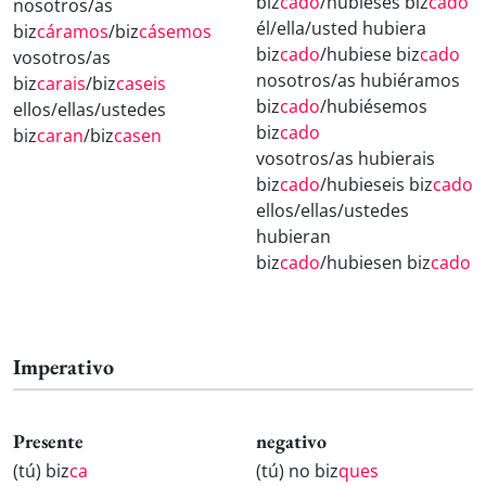
biz
cado
/hubieses biz
cado
nosotros/as
él/ella/usted hubiera
biz
cáramos
/biz
cásemos
biz
cado
/hubiese biz
cado
vosotros/as
nosotros/as hubiéramos
biz
carais
/biz
caseis
biz
cado
/hubiésemos
ellos/ellas/ustedes
biz
cado
biz
caran
/biz
casen
vosotros/as hubierais
biz
cado
/hubieseis biz
cado
ellos/ellas/ustedes
hubieran
biz
cado
/hubiesen biz
cado
Imperativo
Presente
negativo
(tú) biz
ca
(tú) no biz
ques