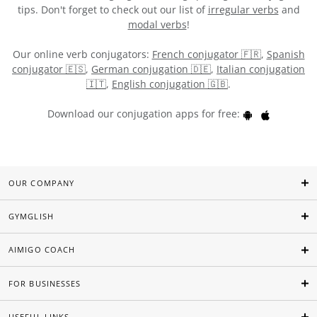
tips. Don't forget to check out our list of
irregular verbs
and
modal verbs
!
Our online verb conjugators:
French conjugator 🇫🇷
,
Spanish
conjugator 🇪🇸
,
German conjugation 🇩🇪
,
Italian conjugation
🇮🇹
,
English conjugation 🇬🇧
.
Download our conjugation apps for free:
OUR COMPANY
GYMGLISH
AIMIGO COACH
FOR BUSINESSES
USEFUL LINKS