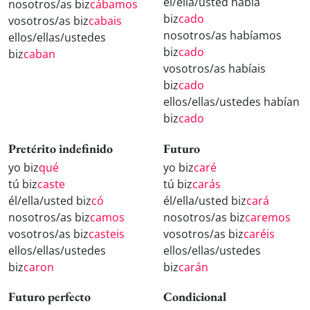
él/ella/usted había
nosotros/as biz
cábamos
biz
cado
vosotros/as biz
cabais
nosotros/as habíamos
ellos/ellas/ustedes
biz
cado
biz
caban
vosotros/as habíais
biz
cado
ellos/ellas/ustedes habían
biz
cado
Pretérito indefinido
Futuro
yo biz
qué
yo biz
caré
tú biz
caste
tú biz
carás
él/ella/usted biz
có
él/ella/usted biz
cará
nosotros/as biz
camos
nosotros/as biz
caremos
vosotros/as biz
casteis
vosotros/as biz
caréis
ellos/ellas/ustedes
ellos/ellas/ustedes
biz
caron
biz
carán
Futuro perfecto
Condicional