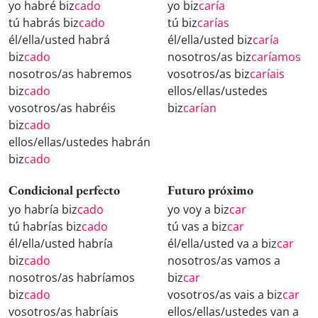
yo habré biz
cado
yo biz
caría
tú habrás biz
cado
tú biz
carías
él/ella/usted habrá
él/ella/usted biz
caría
biz
cado
nosotros/as biz
caríamos
nosotros/as habremos
vosotros/as biz
caríais
biz
cado
ellos/ellas/ustedes
vosotros/as habréis
biz
carían
biz
cado
ellos/ellas/ustedes habrán
biz
cado
Condicional perfecto
Futuro próximo
yo habría biz
cado
yo voy a biz
car
tú habrías biz
cado
tú vas a biz
car
él/ella/usted habría
él/ella/usted va a biz
car
biz
cado
nosotros/as vamos a
nosotros/as habríamos
biz
car
biz
cado
vosotros/as vais a biz
car
vosotros/as habríais
ellos/ellas/ustedes van a